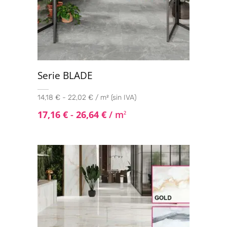
Serie BLADE
14,18 € - 22,02 € / m² (sin IVA)
17,16
€
-
26,64
€
/ m
2