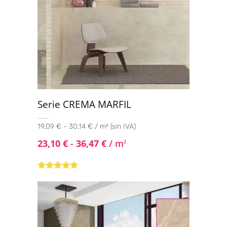
Serie CREMA MARFIL
19,09 € - 30,14 € / m² (sin IVA)
23,10
€
-
36,47
€
/ m
2
Valorado con
5.00
de 5