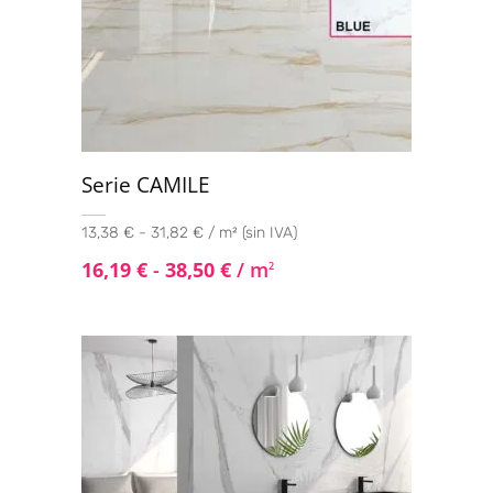
Serie CAMILE
13,38 € - 31,82 € / m² (sin IVA)
16,19
€
-
38,50
€
/ m
2