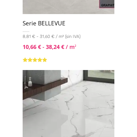
Serie BELLEVUE
8,81 € - 31,60 € / m² (sin IVA)
10,66
€
-
38,24
€
/ m
2
Valorado con
5.00
de 5