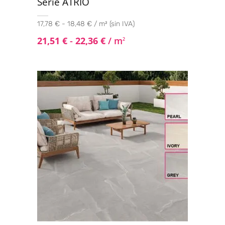
Serie ATRIO
17,78 € - 18,48 € / m² (sin IVA)
21,51
€
-
22,36
€
/ m
2