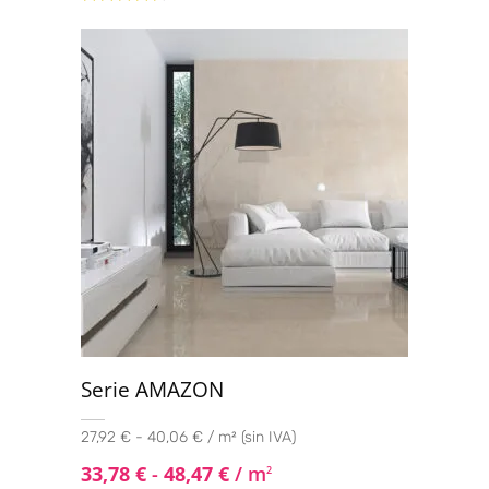
Valorado
con
4.33
de 5
Serie AMAZON
27,92 € - 40,06 € / m² (sin IVA)
33,78
€
-
48,47
€
/ m
2