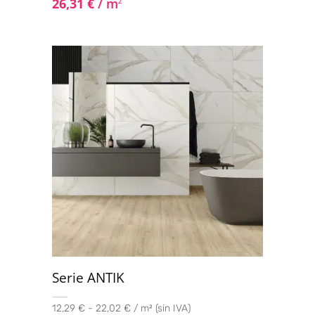
26,31
€
/ m
2
Serie ANTIK
12,29 € - 22,02 € / m² (sin IVA)