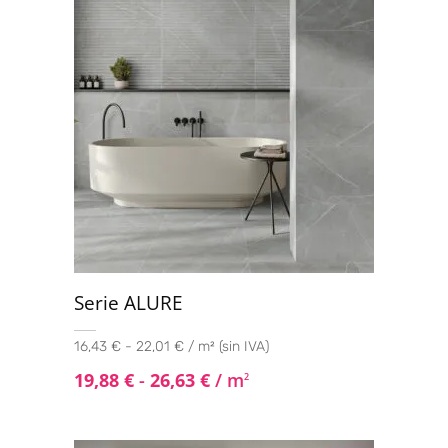
Serie ALURE
16,43 € - 22,01 € / m² (sin IVA)
19,88
€
-
26,63
€
/ m
2