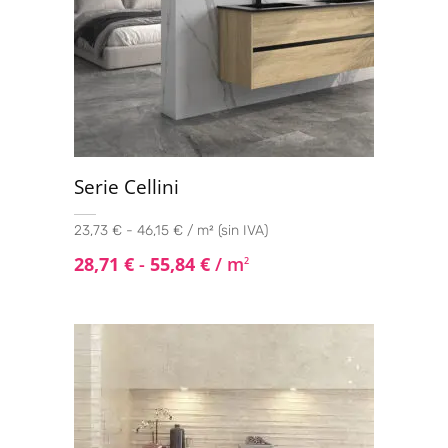
Serie Cellini
23,73 € - 46,15 € / m² (sin IVA)
28,71
€
-
55,84
€
/ m
2