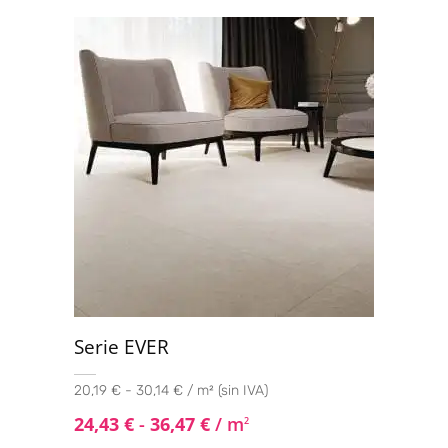
Serie EVER
20,19 € - 30,14 € / m² (sin IVA)
24,43
€
-
36,47
€
/ m
2