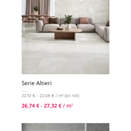
Serie Altieri
22,10 € - 22,58 € / m² (sin IVA)
26,74
€
-
27,32
€
/ m
2