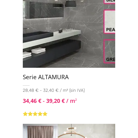
Serie ALTAMURA
28,48 € - 32,40 € / m² (sin IVA)
34,46
€
-
39,20
€
/ m
2
Valorado con
5.00
de 5