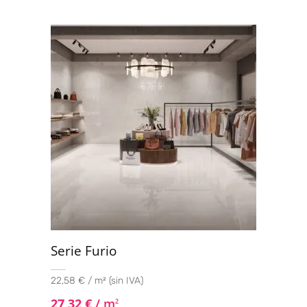
Serie Furio
22,58 € / m² (sin IVA)
27,32
€
/ m
2