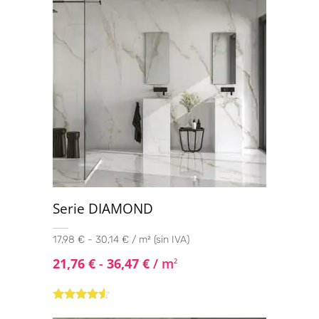
Serie DIAMOND
17,98 € - 30,14 € / m² (sin IVA)
21,76
€
-
36,47
€
/ m
2
Valorado