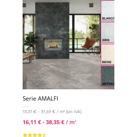
Serie AMALFI
13,31 € - 31,69 € / m² (sin IVA)
16,11
€
-
38,35
€
/ m
2