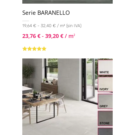
Serie BARANELLO
19,64 € - 32,40 € / m² (sin IVA)
23,76
€
-
39,20
€
/ m
2
Valorado con
5.00
de 5