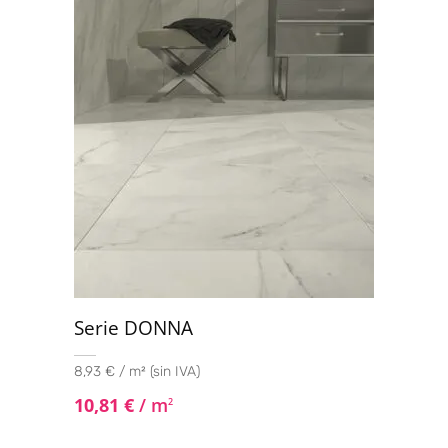
con
4.40
de 5
Serie DONNA
8,93 € / m² (sin IVA)
10,81
€
/ m
2