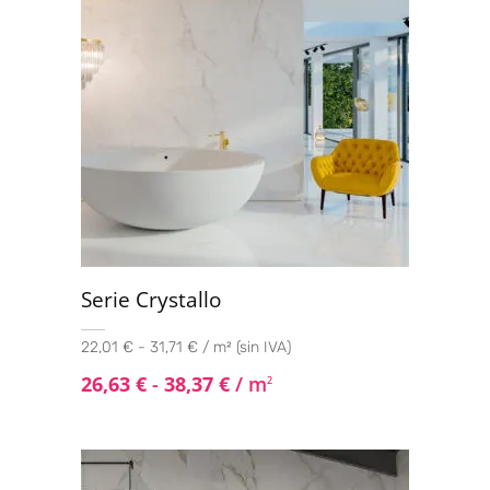
Serie Crystallo
22,01 € - 31,71 € / m² (sin IVA)
26,63
€
-
38,37
€
/ m
2