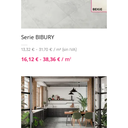
Serie BIBURY
13,32 € - 31,70 € / m² (sin IVA)
16,12
€
-
38,36
€
/ m
2