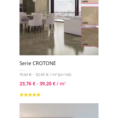
Serie CROTONE
19,64 € - 32,40 € / m² (sin IVA)
23,76
€
-
39,20
€
/ m
2
Valorado con
5.00
de 5