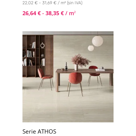
22,02 € - 31,69 € / m² (sin IVA)
26,64
€
-
38,35
€
/ m
2
Serie ATHOS