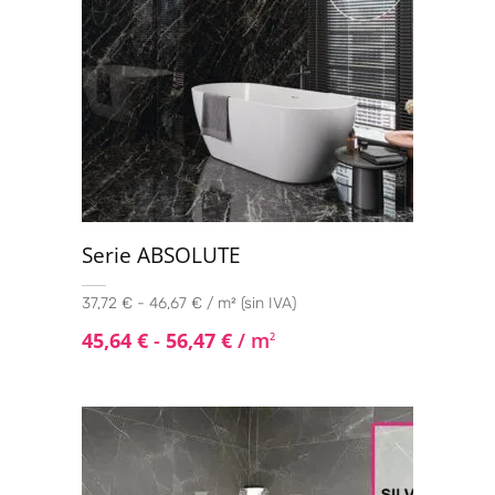
100x100
(12)
120x120
(21)
Serie ABSOLUTE
37,72 € - 46,67 € / m² (sin IVA)
45,64
€
-
56,47
€
/ m
2