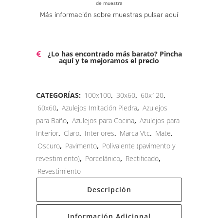
de muestra
Alternative:
Más información sobre muestras pulsar aquí
¿Lo has encontrado más barato? Pincha
aquí y te mejoramos el precio
CATEGORÍAS:
100x100
,
30x60
,
60x120
,
60x60
,
Azulejos Imitación Piedra
,
Azulejos
para Baño
,
Azulejos para Cocina
,
Azulejos para
Interior
,
Claro
,
Interiores
,
Marca Vtc
,
Mate
,
Oscuro
,
Pavimento
,
Polivalente (pavimento y
revestimiento)
,
Porcelánico
,
Rectificado
,
Revestimiento
Descripción
Información Adicional