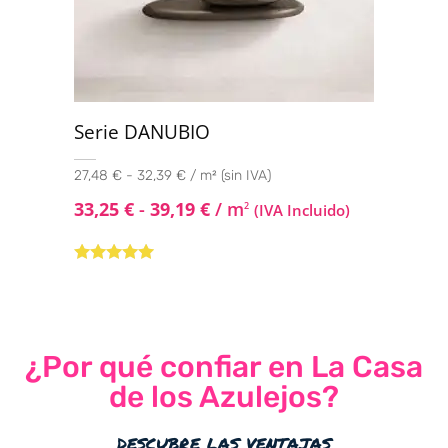
Serie DANUBIO
27,48 € - 32,39 € / m² (sin IVA)
33,25
€
-
39,19
€
/ m
2
(IVA Incluido)
Valorado con
5.00
de 5
¿Por qué confiar en La Casa
de los Azulejos?
descubre las ventajas