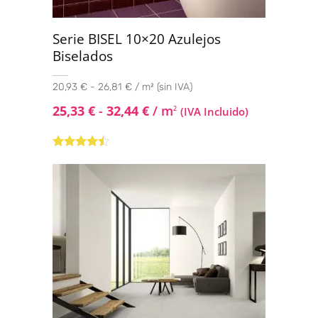
Serie BISEL 10×20 Azulejos
Biselados
20,93 € - 26,81 € / m² (sin IVA)
25,33
€
-
32,44
€
/ m
2
(IVA Incluido)
Valorado
con
4.33
de 5