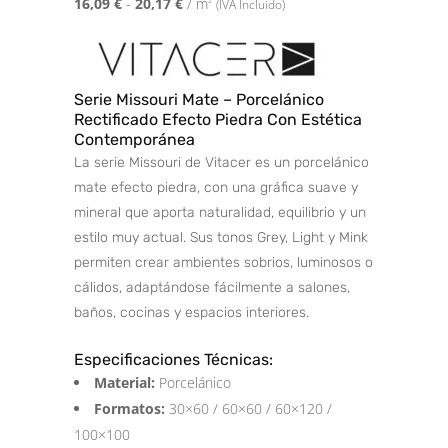
16,09
€
-
20,17
€
/ m
2
(IVA Incluido)
Serie Missouri Mate – Porcelánico
Rectificado Efecto Piedra Con Estética
Contemporánea
La serie Missouri de Vitacer es un porcelánico
mate efecto piedra, con una gráfica suave y
mineral que aporta naturalidad, equilibrio y un
estilo muy actual. Sus tonos Grey, Light y Mink
permiten crear ambientes sobrios, luminosos o
cálidos, adaptándose fácilmente a salones,
baños, cocinas y espacios interiores.
Especificaciones Técnicas:
Material:
Porcelánico
Formatos:
30×60 / 60×60 / 60×120 /
100×100