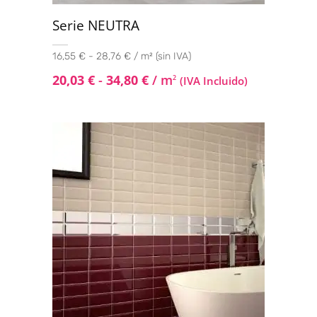
Serie NEUTRA
16,55 € - 28,76 € / m² (sin IVA)
20,03
€
-
34,80
€
/ m
2
(IVA Incluido)