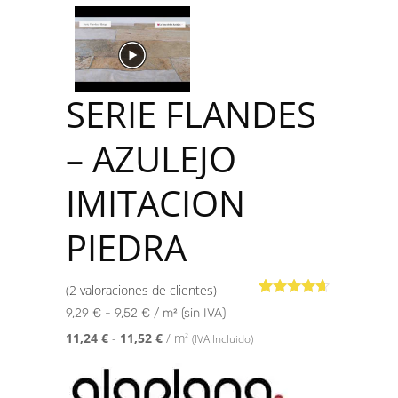
SERIE FLANDES
– AZULEJO
IMITACION
PIEDRA
(
2
valoraciones de clientes)
Valorado
2
9,29 € - 9,52 € / m² (sin IVA)
con
4.50
de
5 en base
11,24
€
-
11,52
€
/ m
2
(IVA Incluido)
a
valoraciones
de
clientes