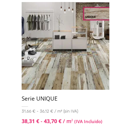
Serie UNIQUE
31,66 € - 36,12 € / m² (sin IVA)
38,31
€
-
43,70
€
/ m
2
(IVA Incluido)