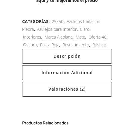
aquí y te mejoramos el precio
CATEGORÍAS:
25x50
,
Azulejos Imitación
Piedra
,
Azulejos para Interior
,
Claro
,
Interiores
,
Marca Alaplana
,
Mate
,
Oferta 48
,
Oscuro
,
Pasta Roja
,
Revestimiento
,
Rústico
Descripción
Información Adicional
Valoraciones (2)
Productos Relacionados