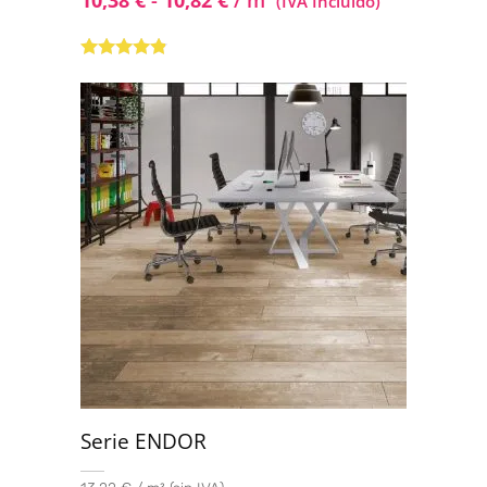
10,38
€
-
10,82
€
/ m
(IVA Incluido)
Valorado
con
4.67
de
5
Serie ENDOR