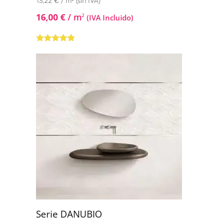
13,22 € / m² (sin IVA)
16,00
€
/ m
2
(IVA Incluido)
Valorado con
5.00
de 5
Serie DANUBIO