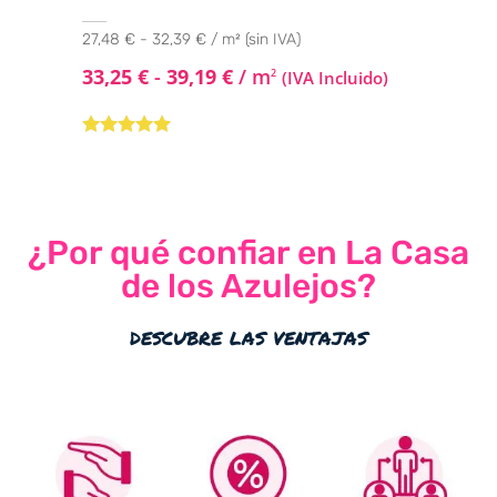
27,48 € - 32,39 € / m² (sin IVA)
33,25
€
-
39,19
€
/ m
2
(IVA Incluido)
Valorado con
5.00
de 5
¿Por qué confiar en La Casa
de los Azulejos?
descubre las ventajas