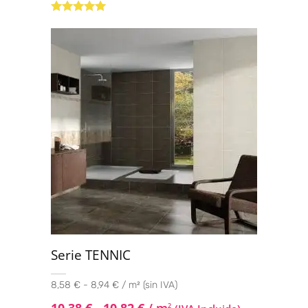
Valorado con
5.00
de 5
Serie TENNIC
8,58 € - 8,94 € / m² (sin IVA)
2