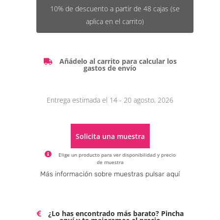
10% de descuento a partir de 48 cajas (se
aplica en el carrito)
Añádelo al carrito para calcular los
gastos de envío
Entrega estimada el 14 - 20 agosto, 2026
Solicita una muestra
Elige un producto para ver disponibilidad y precio
de muestra
Alternative:
Más información sobre muestras pulsar aquí
¿Lo has encontrado más barato? Pincha