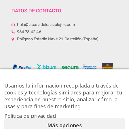
DATOS DE CONTACTO
hola@lacasadelosazulejos.com
964 78 42 46
Polígono Estadio Nave 21, Castellón (España)
Usamos la información recopilada a través de
cookies y tecnologías similares para mejorar tu
experiencia en nuestro sitio, analizar cómo la
usas y para fines de marketing.
Política de privacidad
Copyright © Onlytiles S.L.
Más opciones