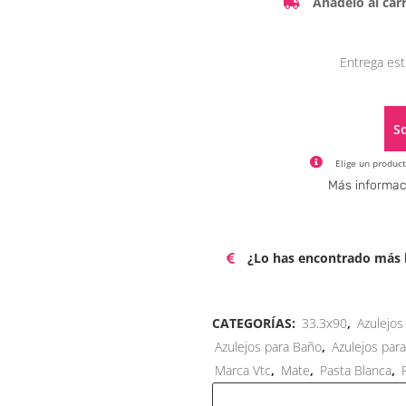
Añádelo al carr
Entrega est
So
Elige un product
Más informac
¿Lo has encontrado más b
CATEGORÍAS:
33.3x90
,
Azulejos
Azulejos para Baño
,
Azulejos par
Marca Vtc
,
Mate
,
Pasta Blanca
,