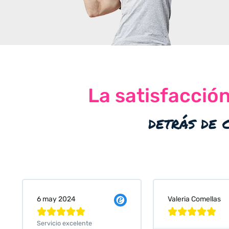
La satisfacció
detrás de 
Valeria Comellas
25 abr 2024










Servicio excelente