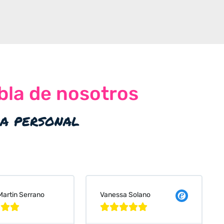
bla de nosotros
ia personal
 Solano
Judit Bonet Pardell







