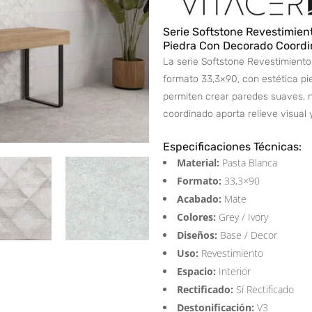
Serie Softstone Revestimien
Piedra Con Decorado Coord
La serie Softstone Revestimiento
formato 33,3×90, con estética pi
permiten crear paredes suaves, n
coordinado aporta relieve visual 
Especificaciones Técnicas:
Material:
Pasta Blanca
Formato:
33,3×90
Acabado:
Mate
Colores:
Grey / Ivory
Diseños:
Base / Decor
Uso:
Revestimiento
Espacio:
Interior
Rectificado:
Sí Rectificado
Destonificación:
V3