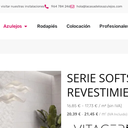
 visitar nuestras instalaciones
964 784 246
hola@lacasadelosazulejos.com
Azulejos
Rodapiés
Colocación
Profesionale
SERIE SOF
REVESTIMI
16,85 € - 17,73 € / m² (sin IVA)
20,39
€
-
21,45
€
/ m
2
(IVA Incluido)