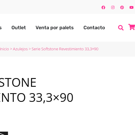
s
Outlet
Venta por palets
Contacto
Inicio
>
Azulejos
>
Serie Softstone Revestimiento 33,3×90
TSTONE
ENTO 33,3×90