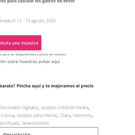
ito para calcular los gastos de envío
imada el 13 - 19 agosto, 2026
licita una muestra
o para ver disponibilidad y precio de muestra
Alternative:
ión sobre muestras pulsar aquí
arato? Pincha aquí y te mejoramos el precio
 Decorados Digitales
,
Azulejos Imitación Piedra
,
a Cocina
,
Azulejos para Interior
,
Claro
,
Interiores
,
Rectificado
,
Revestimiento
Descripción