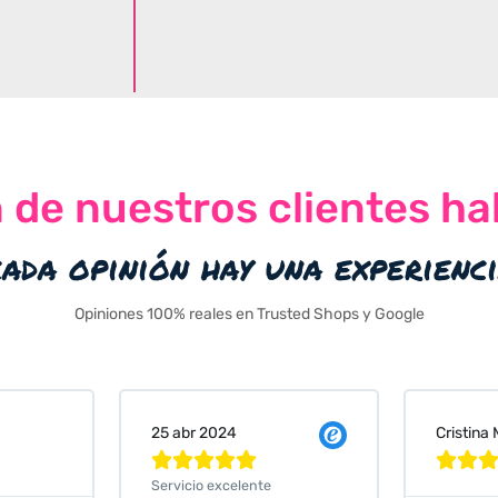
n de nuestros clientes ha
cada opinión hay una experienc
Opiniones 100% reales en Trusted Shops y Google
Cristina Martin Serrano
Vanessa






