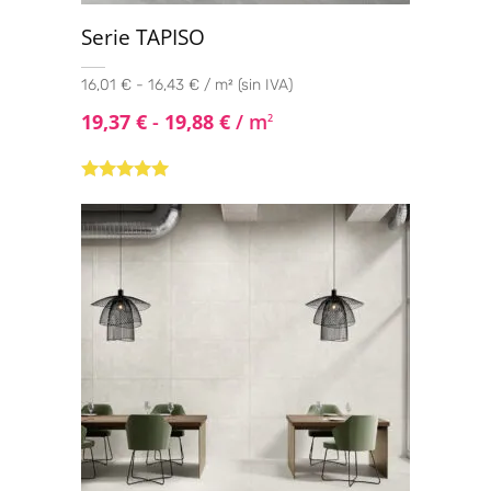
Serie TAPISO
16,01 € - 16,43 € / m² (sin IVA)
19,37
€
-
19,88
€
/ m
2
Valorado con
5.00
de 5