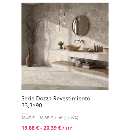
Serie Dozza Revestimiento
33,3×90
16,43 € - 16,85 € / m² (sin IVA)
19,88
€
-
20,39
€
/ m
2