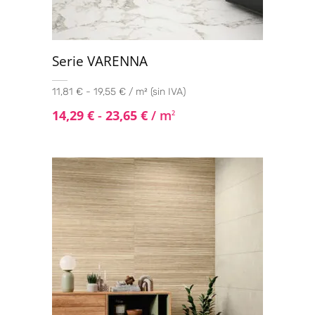
Serie VARENNA
11,81 € - 19,55 € / m² (sin IVA)
14,29
€
-
23,65
€
/ m
2