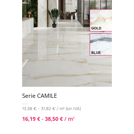
Serie CAMILE
13,38 € - 31,82 € / m² (sin IVA)
16,19
€
-
38,50
€
/ m
2