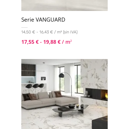
Serie VANGUARD
14,50 € - 16,43 € / m² (sin IVA)
17,55
€
-
19,88
€
/ m
2