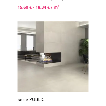
15,60
€
-
18,34
€
/ m
2
Serie PUBLIC