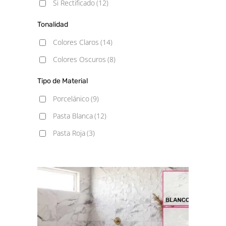
Si Rectificado
(12)
33.3x100
(1)
Tonalidad
40x120
(1)
Colores Claros
(14)
45x45
(3)
Colores Oscuros
(8)
60x60
(8)
Tipo de Material
60x60 - 20mm
(1)
Porcelánico
(9)
60x90 - 20mm
(1)
Pasta Blanca
(12)
60x120
(8)
Pasta Roja
(3)
75x75
(4)
75x75 C3
(1)
100x100
(4)
120x120
(2)