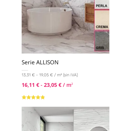
Serie ALLISON
13,31 € - 19,05 € / m² (sin IVA)
16,11
€
-
23,05
€
/ m
2
Valorado
con
4.67
de
5