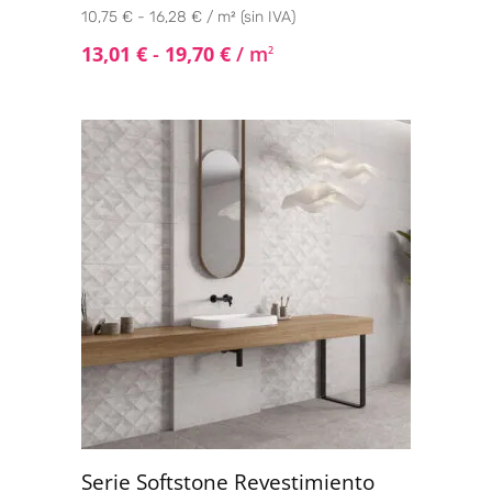
10,75 € - 16,28 € / m² (sin IVA)
13,01
€
-
19,70
€
/ m
2
Serie Softstone Revestimiento