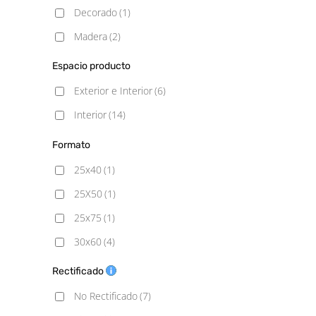
Decorado
(1)
Madera
(2)
Mármol
(5)
Espacio producto
Piedra
(5)
Exterior e Interior
(6)
Interior
(14)
Formato
25x40
(1)
25X50
(1)
25x75
(1)
30x60
(4)
30x60 Pasta Roja
(1)
Rectificado
33.3X33.3
(1)
No Rectificado
(7)
33.3x90
(14)