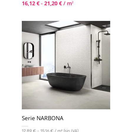
16,12
€
-
21,20
€
/ m
2
Serie NARBONA
12,89 € - 15,16 € / m² (sin IVA)