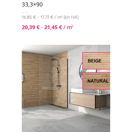
33,3×90
16,85 € - 17,73 € / m² (sin IVA)
20,39
€
-
21,45
€
/ m
2