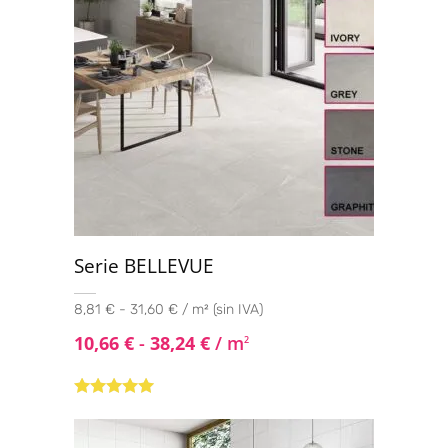
Serie BELLEVUE
8,81 € - 31,60 € / m² (sin IVA)
10,66
€
-
38,24
€
/ m
2
Valorado con
5.00
de 5