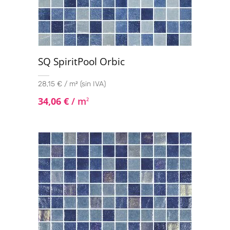
SQ SpiritPool Orbic
28,15 € / m² (sin IVA)
34,06
€
/ m
2