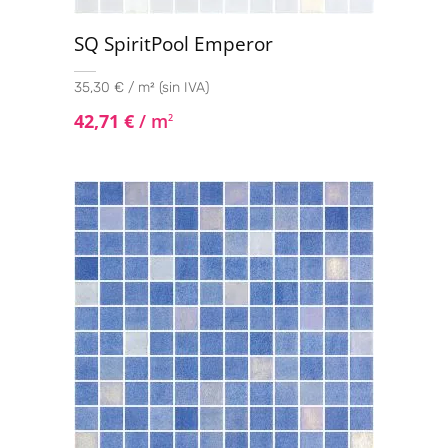
90x90
(2)
100x100
(18)
SQ SpiritPool Emperor
120x120
(6)
35,30 € / m² (sin IVA)
42,71
€
/ m
2