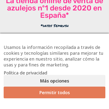
La tienda online de venta de
azulejos nº1 desde 2020 en
España*
*datos Semrush
Usamos la información recopilada a través de
Gracias
cookies y tecnologías similares para mejorar tu
a todos nuestros visitantes por ayudarnos a ser la tienda
experiencia en nuestro sitio, analizar cómo la
online de azulejos
más visitada
y con
más valoraciones
usas y para fines de marketing.
positivas
por quinto año consecutivo
Política de privacidad
Más opciones
Permitir todos