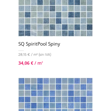
SQ SpiritPool Spiny
28,15 € / m² (sin IVA)
34,06
€
/ m
2