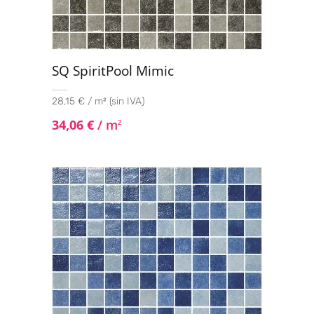
SQ SpiritPool Mimic
28,15 € / m² (sin IVA)
34,06
€
/ m
2