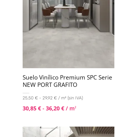
Suelo Vinílico Premium SPC Serie
NEW PORT GRAFITO
25,50 € - 29,92 € / m² (sin IVA)
30,85
€
-
36,20
€
/ m
2