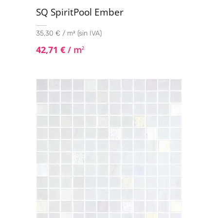
46x92 Suelo
(1)
SQ SpiritPool Ember
50x100
(1)
35,30 € / m² (sin IVA)
60,5x60,5 - 20mm
(1)
42,71
€
/ m
2
60x60
(44)
60x60 - 20mm
(12)
60x90 - 20mm
(7)
60x120
(37)
61x61
(1)
62,5x31,0
(1)
62.5x31
(1)
75x75
(10)
75x150
(1)
76x76
(1)