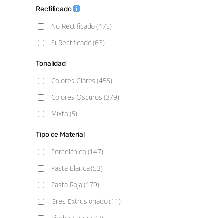
6,9x24
(1)
Rectificado
Mármol
(22)
6.2x25
(1)
No Rectificado
(473)
Metálico
(6)
6.5x26.1
(1)
Si Rectificado
(63)
Monocolor
(82)
7,4x67,5
(1)
Piedra
(47)
Tonalidad
7,5x15
(2)
Rústico
(84)
Colores Claros
(455)
7,5x30
(3)
Vintage
(7)
Colores Oscuros
(379)
7,9×9,1 Hexagonal
(1)
Mixto
(5)
7.3x45
(1)
Tipo de Material
7.5x15
(16)
Porcelánico
(147)
7.5x20
(1)
Pasta Blanca
(53)
7.5x30
(6)
Pasta Roja
(179)
10x10
(7)
Gres Extrusionado
(11)
10x10 Rugosa
(1)
Piedra Natural
(2)