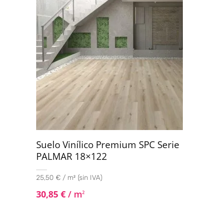
Suelo Vinílico Premium SPC Serie
PALMAR 18×122
25,50 € / m² (sin IVA)
30,85
€
/ m
2