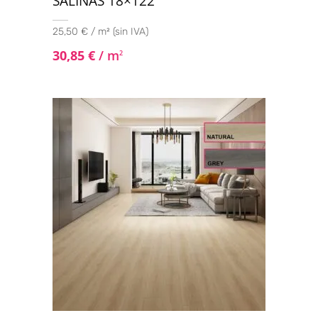
SALINAS 18×122
25,50 € / m² (sin IVA)
30,85
€
/ m
2