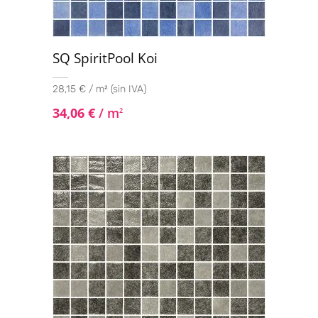
SQ SpiritPool Koi
28,15 € / m² (sin IVA)
34,06
€
/ m
2