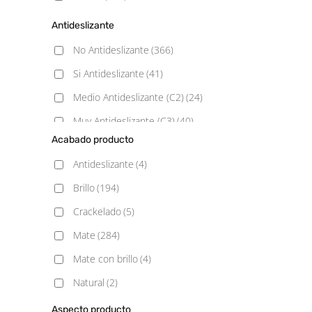
Antideslizante
No Antideslizante
(366)
Si Antideslizante
(41)
Medio Antideslizante (C2)
(24)
Muy Antideslizante (C3)
(40)
Acabado producto
Poco Antideslizante (C1)
(31)
Antideslizante
(4)
Brillo
(194)
Crackelado
(5)
Mate
(284)
Mate con brillo
(4)
Natural
(2)
Pulido
(6)
Aspecto producto