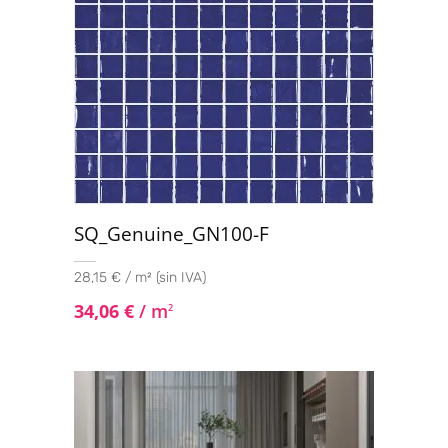
SQ_Genuine_GN100-F
28,15 € / m² (sin IVA)
34,06
€
/ m
2