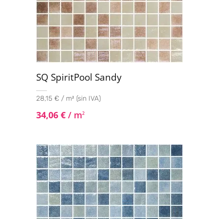
SQ SpiritPool Sandy
28,15 € / m² (sin IVA)
34,06
€
/ m
2