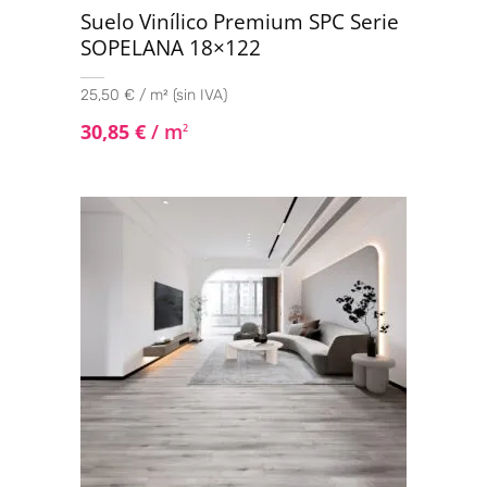
Suelo Vinílico Premium SPC Serie
SOPELANA 18×122
25,50 € / m² (sin IVA)
30,85
€
/ m
2