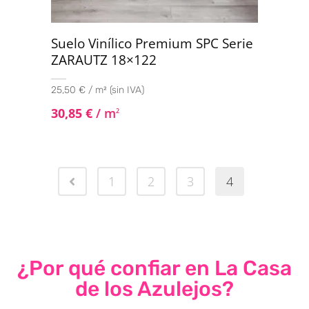
Suelo Vinílico Premium SPC Serie
ZARAUTZ 18×122
25,50 € / m² (sin IVA)
30,85
€
/ m
2
1
2
3
4
¿Por qué confiar en La Casa
de los Azulejos?