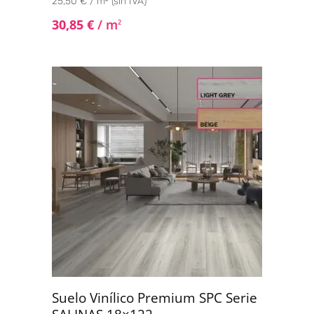
25,50 € / m² (sin IVA)
30,85
€
/ m
2
Suelo Vinílico Premium SPC Serie