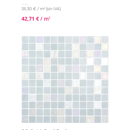
25x150
(2)
35,30 € / m² (sin IVA)
30x30
(10)
42,71
€
/ m
2
30x60
(35)
30x60 Mosaic
(2)
30x60 Pasta Roja
(1)
30x61 Pared
(1)
30x61 Suelo
(1)
30x90
(4)
30x120
(1)
30X150
(6)
31.1x31.1
(44)
31.6x31.6
(1)
32.5x32.5
(1)