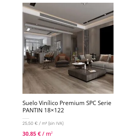
Suelo Vinílico Premium SPC Serie
PANTIN 18×122
25,50 € / m² (sin IVA)
30,85
€
/ m
2