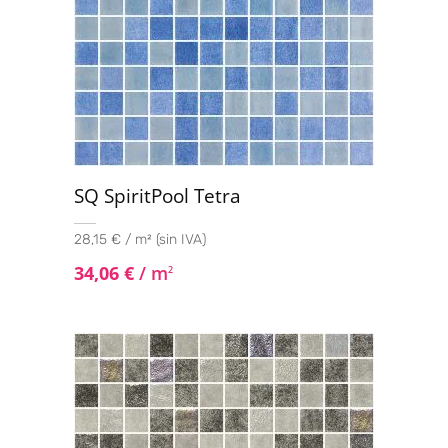
SQ SpiritPool Tetra
28,15 € / m² (sin IVA)
34,06
€
/ m
2