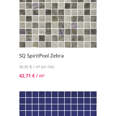
SQ SpiritPool Zebra
35,30 € / m² (sin IVA)
42,71
€
/ m
2