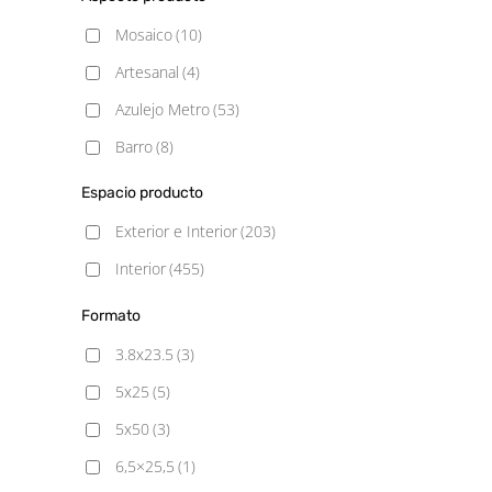
Satinado
(11)
Mosaico
(10)
Semipulido
(3)
Artesanal
(4)
Azulejo Metro
(53)
Barro
(8)
Blancos
(31)
Espacio producto
Cemento
(49)
Exterior e Interior
(203)
Decorado
(3)
Interior
(455)
Geometrico
(1)
Formato
Gresite
(108)
3.8x23.5
(3)
Hexagonal
(7)
5x25
(5)
Hidráulico
(64)
5x50
(3)
Liso
(2)
6,5×25,5
(1)
Madera
(62)