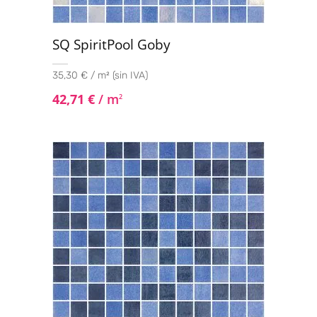
SQ SpiritPool Goby
35,30 € / m² (sin IVA)
42,71
€
/ m
2