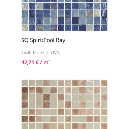
SQ SpiritPool Ray
35,30 € / m² (sin IVA)
42,71
€
/ m
2