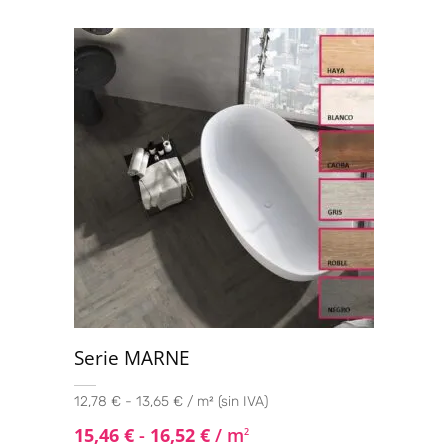
Serie MARNE
12,78 € - 13,65 € / m² (sin IVA)
15,46
€
-
16,52
€
/ m
2