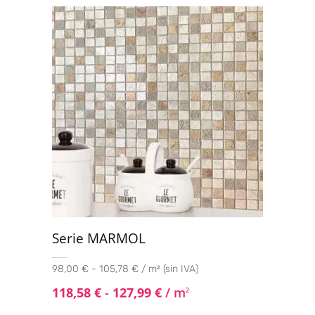
Serie MARMOL
98,00 € - 105,78 € / m² (sin IVA)
118,58
€
-
127,99
€
/ m
2