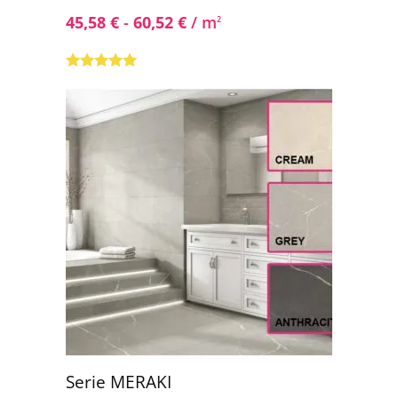
45,58
€
-
60,52
€
/ m
2
Valorado con
5.00
de 5
Serie MERAKI