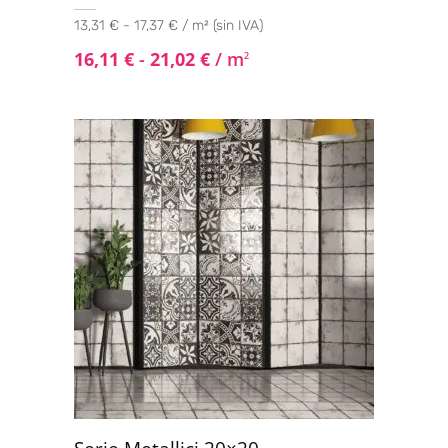
13,31 € - 17,37 € / m² (sin IVA)
16,11
€
-
21,02
€
/ m
2