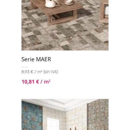
Serie MAER
8,93 € / m² (sin IVA)
10,81
€
/ m
2