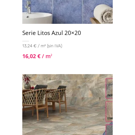
90x90
(2)
100x100
(18)
120x120
(6)
Serie Litos Azul 20×20
13,24 € / m² (sin IVA)
16,02
€
/ m
2