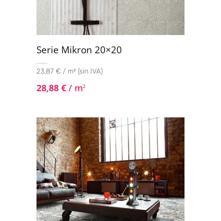
Serie Mikron 20×20
23,87 € / m² (sin IVA)
28,88
€
/ m
2