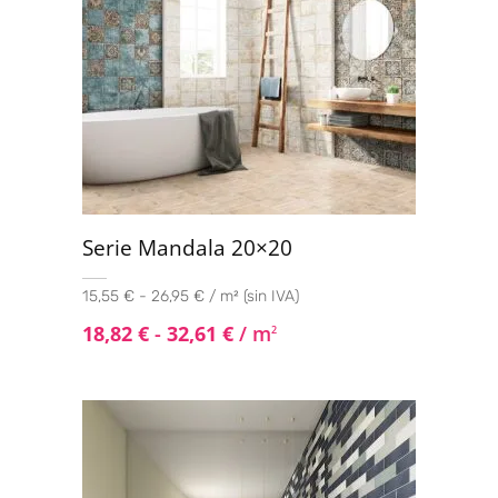
Serie Mandala 20×20
15,55 € - 26,95 € / m² (sin IVA)
18,82
€
-
32,61
€
/ m
2