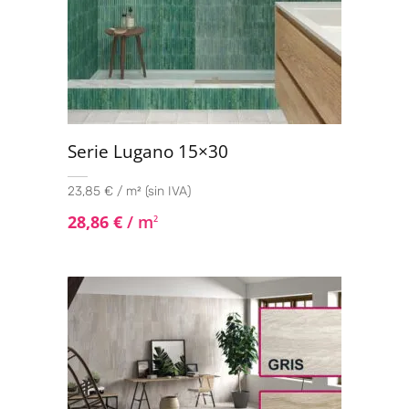
Serie Lugano 15×30
23,85 € / m² (sin IVA)
28,86
€
/ m
2