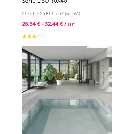
Serie LISO 10X40
25x150
(2)
21,77 € - 26,81 € / m² (sin IVA)
30x30
(10)
26,34
€
-
32,44
€
/ m
2
30x60
(35)
30x60 Mosaic
(2)
Valorado
30x60 Pasta Roja
(1)
con
3.00
de
30x61 Pared
(1)
5
30x61 Suelo
(1)
30x90
(4)
30x120
(1)
30X150
(6)
31.1x31.1
(44)
31.6x31.6
(1)
32.5x32.5
(1)