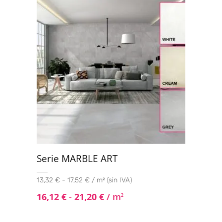
de 5
Serie MARBLE ART
13,32 € - 17,52 € / m² (sin IVA)
16,12
€
-
21,20
€
/ m
2