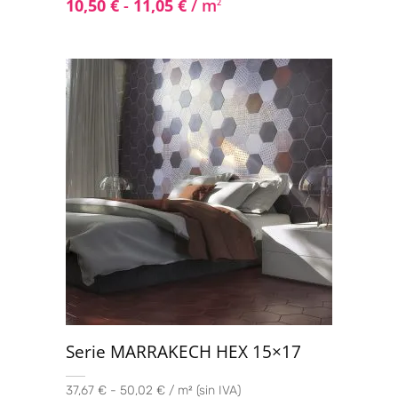
10,50
€
-
11,05
€
/ m
2
Serie MARRAKECH HEX 15×17
37,67 € - 50,02 € / m² (sin IVA)