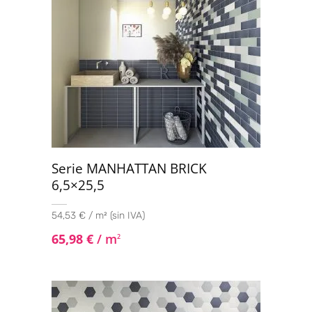
Serie MANHATTAN BRICK
6,5×25,5
54,53 € / m² (sin IVA)
65,98
€
/ m
2