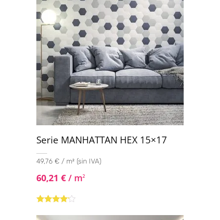
Serie MANHATTAN HEX 15×17
49,76 € / m² (sin IVA)
60,21
€
/ m
2
Valorado
con
4.00