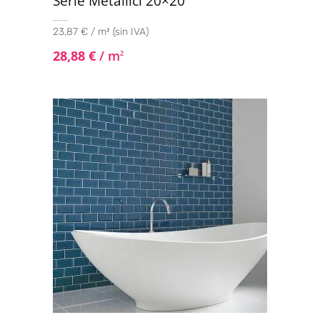
Serie Metallici 20×20
23,87 € / m² (sin IVA)
28,88
€
/ m
2