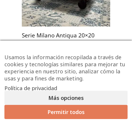
Serie Milano Antiqua 20×20
19,25 € / m² (sin IVA)
Usamos la información recopilada a través de
23,29
€
/ m
2
cookies y tecnologías similares para mejorar tu
experiencia en nuestro sitio, analizar cómo la
usas y para fines de marketing.
Política de privacidad
Más opciones
Permitir todos