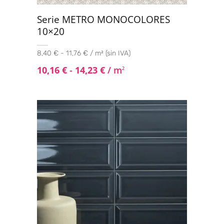
Serie METRO MONOCOLORES
10×20
8,40 € - 11,76 € / m² (sin IVA)
10,16
€
-
14,23
€
/ m
2