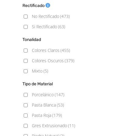
6,9x24
(1)
Rectificado
Mármol
(22)
6.2x25
(1)
No Rectificado
(473)
Metálico
(6)
6.5x26.1
(1)
Si Rectificado
(63)
Monocolor
(82)
7,4x67,5
(1)
Piedra
(47)
Tonalidad
7,5x15
(2)
Rústico
(84)
Colores Claros
(455)
7,5x30
(3)
Vintage
(7)
Colores Oscuros
(379)
7,9×9,1 Hexagonal
(1)
Mixto
(5)
7.3x45
(1)
Tipo de Material
7.5x15
(16)
Porcelánico
(147)
7.5x20
(1)
Pasta Blanca
(53)
7.5x30
(6)
Pasta Roja
(179)
10x10
(7)
Gres Extrusionado
(11)
10x10 Rugosa
(1)
Piedra Natural
(2)