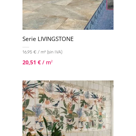
Serie LIVINGSTONE
16,95 € / m² (sin IVA)
20,51
€
/ m
2