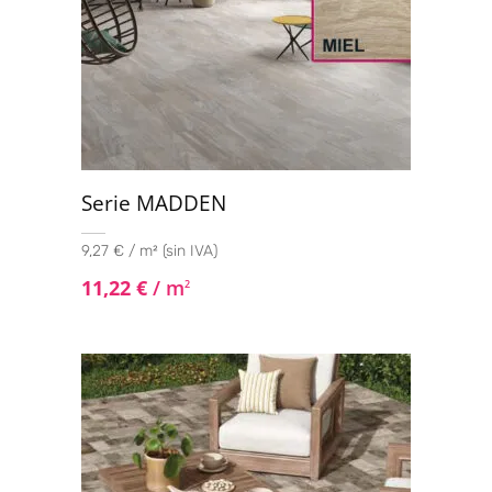
Serie MADDEN
9,27 € / m² (sin IVA)
11,22
€
/ m
2