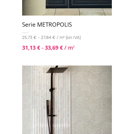
Serie METROPOLIS
25,73 € - 27,84 € / m² (sin IVA)
31,13
€
-
33,69
€
/ m
2