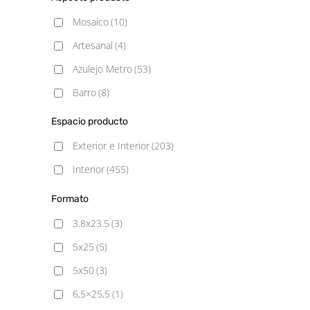
Satinado
(11)
Mosaico
(10)
Semipulido
(3)
Artesanal
(4)
Azulejo Metro
(53)
Barro
(8)
Blancos
(31)
Espacio producto
Cemento
(49)
Exterior e Interior
(203)
Decorado
(3)
Interior
(455)
Geometrico
(1)
Formato
Gresite
(108)
3.8x23.5
(3)
Hexagonal
(7)
5x25
(5)
Hidráulico
(64)
5x50
(3)
Liso
(2)
6,5×25,5
(1)
Madera
(62)