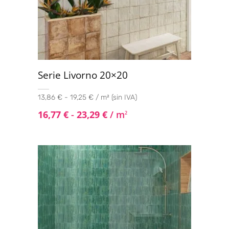
Serie Livorno 20×20
13,86 € - 19,25 € / m² (sin IVA)
16,77
€
-
23,29
€
/ m
2