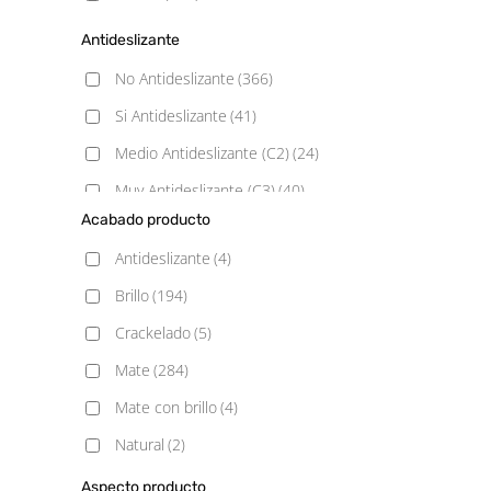
Antideslizante
No Antideslizante
(366)
Si Antideslizante
(41)
Medio Antideslizante (C2)
(24)
Muy Antideslizante (C3)
(40)
Acabado producto
Poco Antideslizante (C1)
(31)
Antideslizante
(4)
Brillo
(194)
Crackelado
(5)
Mate
(284)
Mate con brillo
(4)
Natural
(2)
Pulido
(6)
Aspecto producto