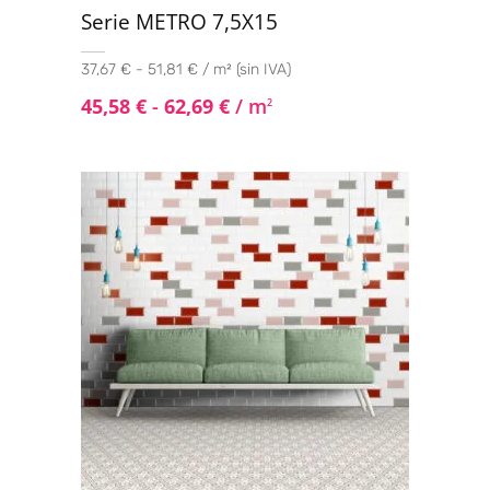
Serie METRO 7,5X15
37,67 € - 51,81 € / m² (sin IVA)
45,58
€
-
62,69
€
/ m
2