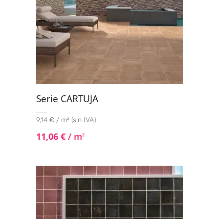
Serie CARTUJA
9,14 € / m² (sin IVA)
11,06
€
/ m
2