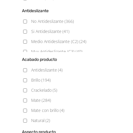
Antideslizante
No Antideslizante
(366)
Si Antideslizante
(41)
Medio Antideslizante (C2)
(24)
Muy Antideslizante (C3)
(40)
Acabado producto
Poco Antideslizante (C1)
(31)
Antideslizante
(4)
Brillo
(194)
Crackelado
(5)
Mate
(284)
Mate con brillo
(4)
Natural
(2)
Pulido
(6)
Aspecto producto