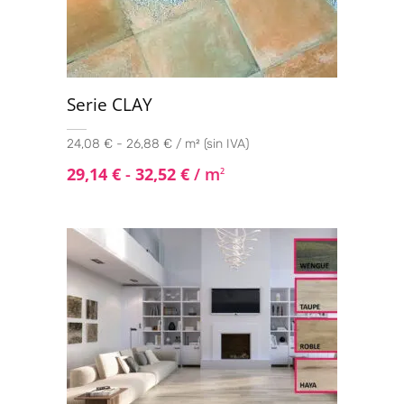
Serie CLAY
24,08 € - 26,88 € / m² (sin IVA)
29,14
€
-
32,52
€
/ m
2