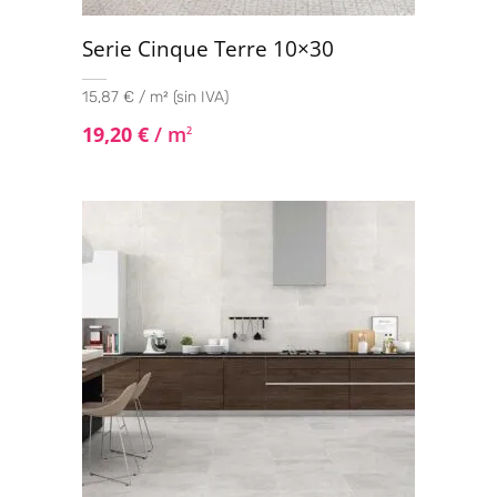
Serie Cinque Terre 10×30
15,87 € / m² (sin IVA)
19,20
€
/ m
2