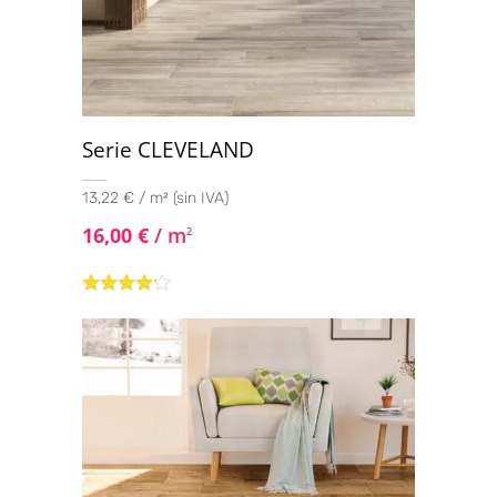
Serie CLEVELAND
13,22 € / m² (sin IVA)
16,00
€
/ m
2
Valorado
con
4.00
de 5