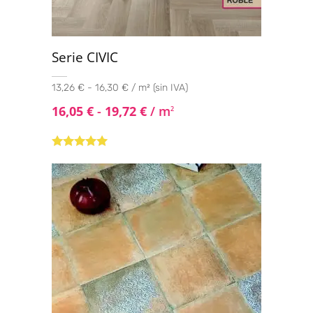
Serie CIVIC
13,26 € - 16,30 € / m² (sin IVA)
16,05
€
-
19,72
€
/ m
2
Valorado con
5.00
de 5