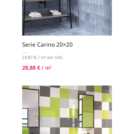
Serie Carino 20×20
23,87 € / m² (sin IVA)
28,88
€
/ m
2