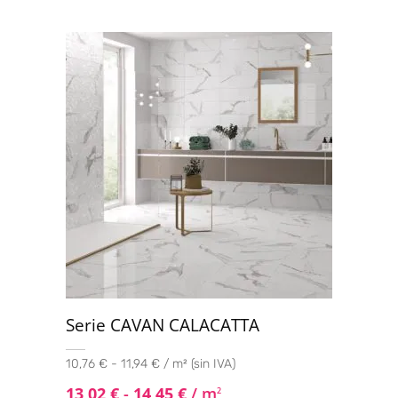
Serie CAVAN CALACATTA
10,76 € - 11,94 € / m² (sin IVA)
13,02
€
-
14,45
€
/ m
2