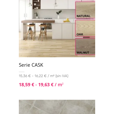
Serie CASK
15,36 € - 16,22 € / m² (sin IVA)
18,59
€
-
19,63
€
/ m
2