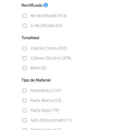
6,9x24
(1)
Rectificado
Mármol
(22)
6.2x25
(1)
No Rectificado
(473)
Metálico
(6)
6.5x26.1
(1)
Si Rectificado
(63)
Monocolor
(82)
7,4x67,5
(1)
Piedra
(47)
Tonalidad
7,5x15
(2)
Rústico
(84)
Colores Claros
(455)
7,5x30
(3)
Vintage
(7)
Colores Oscuros
(379)
7,9×9,1 Hexagonal
(1)
Mixto
(5)
7.3x45
(1)
Tipo de Material
7.5x15
(16)
Porcelánico
(147)
7.5x20
(1)
Pasta Blanca
(53)
7.5x30
(6)
Pasta Roja
(179)
10x10
(7)
Gres Extrusionado
(11)
10x10 Rugosa
(1)
Piedra Natural
(2)