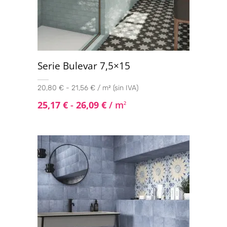
90x90
(2)
100x100
(18)
120x120
(6)
Serie Bulevar 7,5×15
20,80 € - 21,56 € / m² (sin IVA)
25,17
€
-
26,09
€
/ m
2