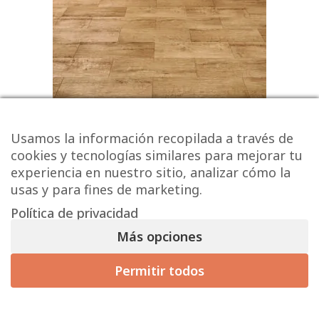
Serie COBI
Usamos la información recopilada a través de
9,98 € / m² (sin IVA)
cookies y tecnologías similares para mejorar tu
experiencia en nuestro sitio, analizar cómo la
12,08
€
/ m
2
usas y para fines de marketing.
Política de privacidad
Más opciones
Permitir todos