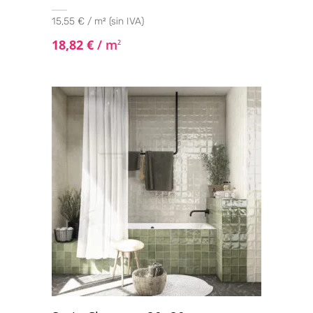
15,55 € / m² (sin IVA)
18,82
€
/ m
2