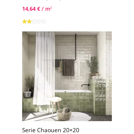
14,64
€
/ m
2
Valorado
con
2.00
de 5
Serie Chaouen 20×20