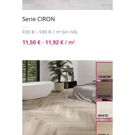
Serie CIRON
9,50 € - 9,85 € / m² (sin IVA)
11,50
€
-
11,92
€
/ m
2