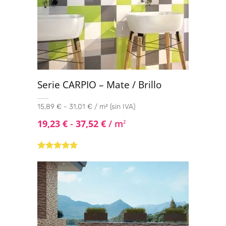
Serie CARPIO – Mate / Brillo
15,89 € - 31,01 € / m² (sin IVA)
19,23
€
-
37,52
€
/ m
2
Valorado
con
4.80
de
5