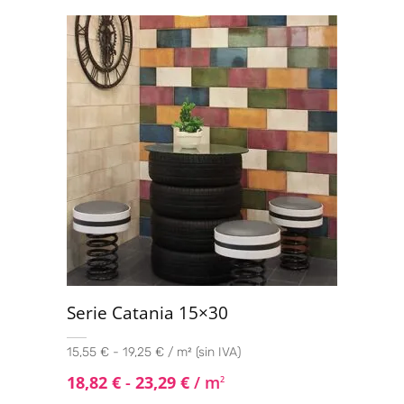
Valorado con
5.00
de 5
Serie Catania 15×30
15,55 € - 19,25 € / m² (sin IVA)
18,82
€
-
23,29
€
/ m
2