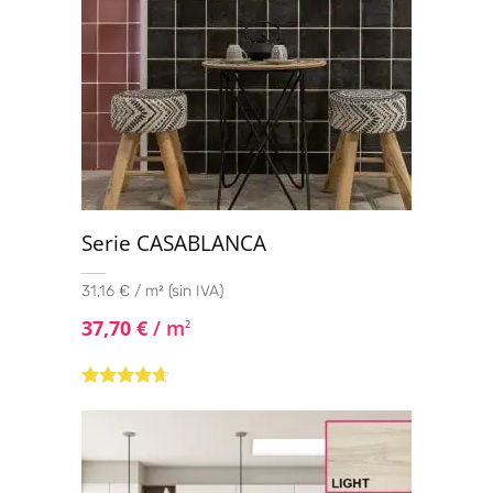
Serie CASABLANCA
31,16 € / m² (sin IVA)
37,70
€
/ m
2
Valorado
con
4.50
de
5