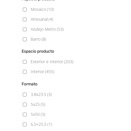
Satinado
(11)
Mosaico
(10)
Semipulido
(3)
Artesanal
(4)
Azulejo Metro
(53)
Barro
(8)
Blancos
(31)
Espacio producto
Cemento
(49)
Exterior e Interior
(203)
Decorado
(3)
Interior
(455)
Geometrico
(1)
Formato
Gresite
(108)
3.8x23.5
(3)
Hexagonal
(7)
5x25
(5)
Hidráulico
(64)
5x50
(3)
Liso
(2)
6,5×25,5
(1)
Madera
(62)