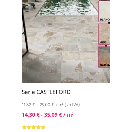
Serie CASTLEFORD
11,82 € - 29,00 € / m² (sin IVA)
14,30
€
-
35,09
€
/ m
2