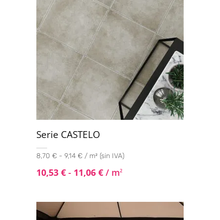
Serie CASTELO
8,70 € - 9,14 € / m² (sin IVA)
10,53
€
-
11,06
€
/ m
2