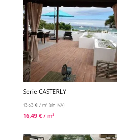
Serie CASTERLY
13,63 € / m² (sin IVA)
16,49
€
/ m
2