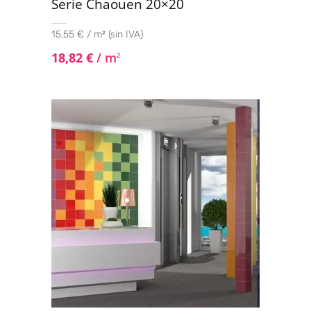
Serie Chaouen 20×20
15,55 € / m² (sin IVA)
18,82
€
/ m
2