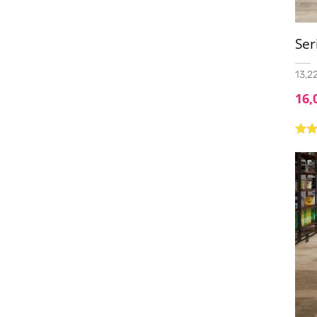
Ser
13,22
16,
Valo
con
de 5