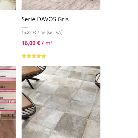
Serie DAVOS Gris
13,22 € / m² (sin IVA)
16,00
€
/ m
2
Valorado con
5.00
de 5