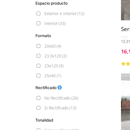
Metálico
(1)
Espacio producto
Piedra
(6)
Exterior e Interior
(12)
Rústico
(1)
Interior
(33)
Ser
Formato
13,31
20x60
(4)
16,
23.3x120
(2)
23x120
(9)
Valo
con
25x40
(1)
de 5
25X50
(1)
Rectificado
25x75
(1)
No Rectificado
(26)
30x60
(5)
Si Rectificado
(13)
33.3x90
(2)
Tonalidad
33.3x100
(1)