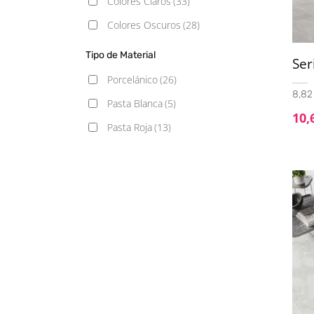
Colores Claros
(33)
37X75
(2)
Colores Oscuros
(28)
45x45
(13)
Tipo de Material
60x60
(10)
Ser
Porcelánico
(26)
60x60 - 20mm
(4)
8,82 
Pasta Blanca
(5)
60x90 - 20mm
(2)
10,
Pasta Roja
(13)
60x120
(6)
75x150
(1)
100x100
(7)
120x120
(3)