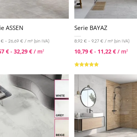
ie ASSEN
Serie BAYAZ
€ - 26,69 € / m² (sin IVA)
8,92 € - 9,27 € / m² (sin IVA)
67
€
-
32,29
€
/ m
10,79
€
-
11,22
€
/ m
2
2
Valorado
con
4.71
de
5