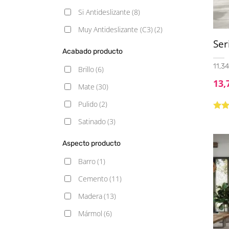
Si Antideslizante
(8)
Muy Antideslizante (C3)
(2)
Se
Acabado producto
11,34
Brillo
(6)
13,
Mate
(30)
Pulido
(2)
Valo
Satinado
(3)
5.00
Aspecto producto
Barro
(1)
Cemento
(11)
Madera
(13)
Mármol
(6)