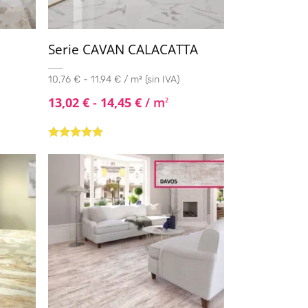
Serie CAVAN CALACATTA
10,76 € - 11,94 € / m² (sin IVA)
13,02
€
-
14,45
€
/ m
2
Valorado con
5.00
de 5