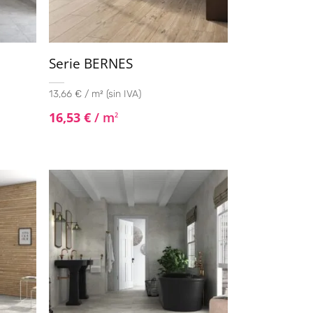
Serie BERNES
13,66 € / m² (sin IVA)
16,53
€
/ m
2