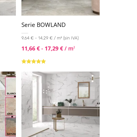
Serie BOWLAND
9,64 € - 14,29 € / m² (sin IVA)
11,66
€
-
17,29
€
/ m
2
Valorado con
5.00
de 5