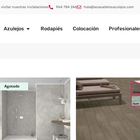
 visitar nuestras instalaciones
964 784 246
hola@lacasadelosazulejos.com
Azulejos
Rodapiés
Colocación
Profesionale
Agotado