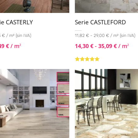
ie CASTERLY
Serie CASTLEFORD
 € / m² (sin IVA)
11,82 € - 29,00 € / m² (sin IVA)
49
€
/ m
14,30
€
-
35,09
€
/ m
2
2
Valorado con
5.00
de 5