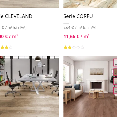
ie CLEVELAND
Serie CORFU
 € / m² (sin IVA)
9,64 € / m² (sin IVA)
00
€
/ m
11,66
€
/ m
2
2
rado
Valorado
4.00
con
2.00
de 5