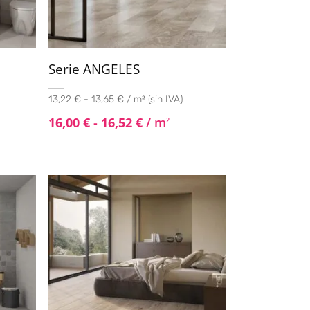
Serie ANGELES
13,22 € - 13,65 € / m² (sin IVA)
16,00
€
-
16,52
€
/ m
2