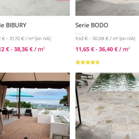
ie BIBURY
Serie BODO
 € - 31,70 € / m² (sin IVA)
9,63 € - 30,08 € / m² (sin IVA)
12
€
-
38,36
€
/ m
11,65
€
-
36,40
€
/ m
2
2
Valorado
con
4.50
de
5