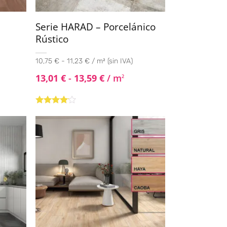
Serie HARAD – Porcelánico
Rústico
10,75 € - 11,23 € / m² (sin IVA)
13,01
€
-
13,59
€
/ m
2
Valorado
con
4.00
de 5