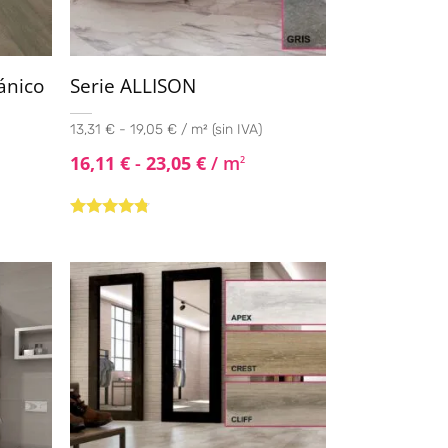
ánico
Serie ALLISON
13,31 € - 19,05 € / m² (sin IVA)
16,11
€
-
23,05
€
/ m
2
Valorado
con
4.67
de
5