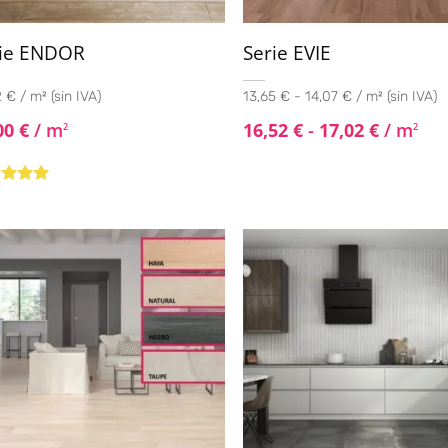
rie ENDOR
Serie EVIE
 € / m² (sin IVA)
13,65 € - 14,07 € / m² (sin IVA)
00
€
/ m
16,52
€
-
17,02
€
/ m
2
2
rado con
de 5