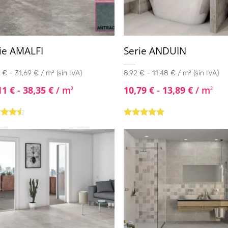
ie AMALFI
Serie ANDUIN
 € - 31,69 € / m² (sin IVA)
8,92 € - 11,48 € / m² (sin IVA)
11
€
-
38,35
€
/ m
10,79
€
-
13,89
€
/ m
2
2
rado
Valorado
4.33
con
4.75
de
5