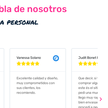
bla de nosotros
ia personal
 Solano
Judit Bonet Pardell








e calidad y diseño,
Que decir, si teneis que
prometidos con
comprar alguna baldosa
tes, los
este és el sitio indicado! Yo
ndo.
pedi una muestra y me
llego muy rapidoy super
bien envasada. Luego
procedí a pedirlas todas y