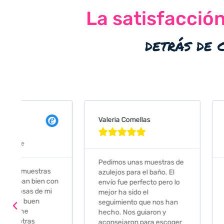
La satisfacció
detrás de 
Valeria Comellas
25 abr 2024










Servicio excelente
Pedimos unas muestras de
Muy amables, con
azulejos para el baño. El
buena disponibilid
envío fue perfecto pero lo
darte opciones y
mejor ha sido el
soluciones. fantás
seguimiento que nos han
relación calidad-pr
hecho. Nos guiaron y
Gracias por todo
aconsejaron para escoger