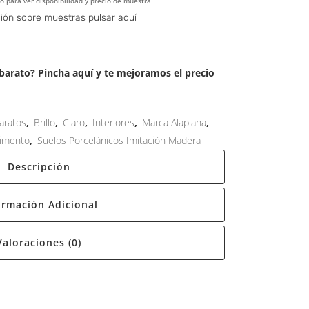
o para ver disponibilidad y precio de muestra
Alternative:
ión sobre muestras pulsar aquí
arato? Pincha aquí y te mejoramos el precio
aratos
,
Brillo
,
Claro
,
Interiores
,
Marca Alaplana
,
imento
,
Suelos Porcelánicos Imitación Madera
Descripción
ormación Adicional
Valoraciones (0)