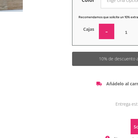
Color
Recomendamos que solicite un 10% extra
Cajas
10% de descuento a p
Añádelo al carr
Entrega est
So