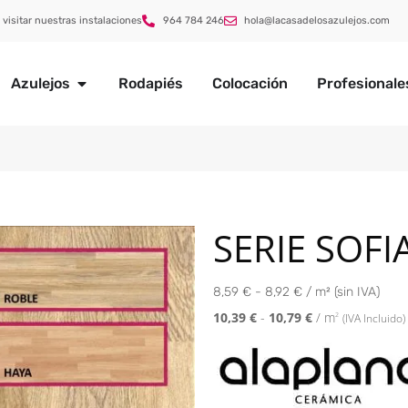
 visitar nuestras instalaciones
964 784 246
hola@lacasadelosazulejos.com
Azulejos
Rodapiés
Colocación
Profesionale
SERIE SOFI
8,59 € - 8,92 € / m² (sin IVA)
10,39
€
-
10,79
€
/ m
2
(IVA Incluido)