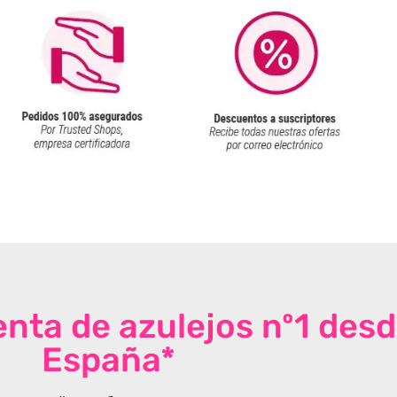
venta de azulejos nº1 des
España*