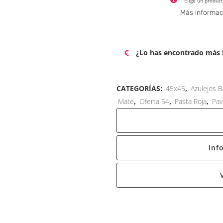
Elige un product
Más informac
¿Lo has encontrado más b
CATEGORÍAS:
45x45
,
Azulejos B
Mate
,
Oferta 54
,
Pasta Roja
,
Pav
Inf