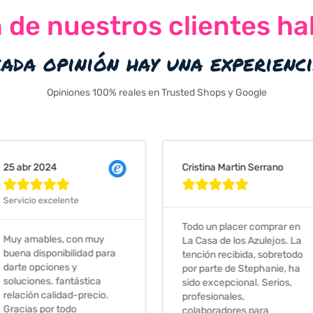
n de nuestros clientes ha
cada opinión hay una experienc
Opiniones 100% reales en Trusted Shops y Google
Cristina Martin Serrano
Vanessa







Todo un placer comprar en
Excelent
 muy
La Casa de los Azulejos. La
muy com
ad para
tención recibida, sobretodo
sus clien
por parte de Stephanie, ha
recomie
tica
sido excepcional. Serios,
ecio.
profesionales,
colaboradores para