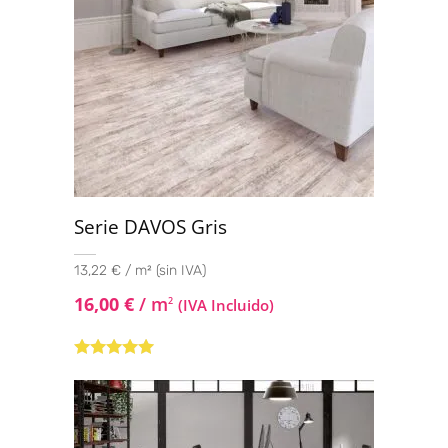
Serie DAVOS Gris
13,22 € / m² (sin IVA)
16,00
€
/ m
2
(IVA Incluido)
Valorado con
5.00
de 5