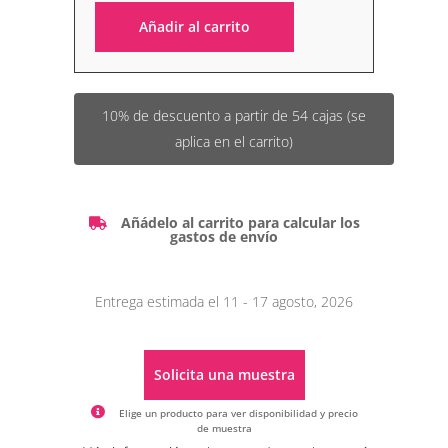
Añadir al carrito
Alternative:
10% de descuento a partir de 54 cajas (se
aplica en el carrito)
Añádelo al carrito para calcular los
gastos de envío
Entrega estimada el 11 - 17 agosto, 2026
Solicita una muestra
Elige un producto para ver disponibilidad y precio
de muestra
Alternative: