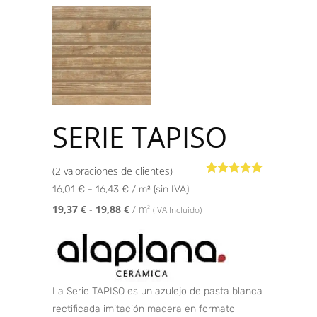
SERIE TAPISO
(
2
valoraciones de clientes)
Valorado con
2
16,01 € - 16,43 € / m² (sin IVA)
5.00
de 5 en
base a
19,37
€
-
19,88
€
/ m
2
(IVA Incluido)
valoraciones
de clientes
La Serie TAPISO es un azulejo de pasta blanca
rectificada imitación madera en formato