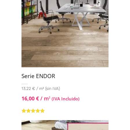
Serie ENDOR
13,22 € / m² (sin IVA)
16,00
€
/ m
2
(IVA Incluido)
Valorado con
5.00
de 5