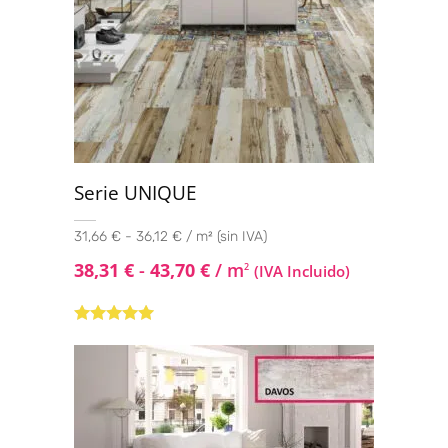
Serie UNIQUE
31,66 € - 36,12 € / m² (sin IVA)
38,31
€
-
43,70
€
/ m
2
(IVA Incluido)
Valorado con
5.00
de 5