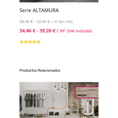
Serie ALTAMURA
28,48 € - 32,40 € / m² (sin IVA)
34,46
€
-
39,20
€
/ m
2
(IVA Incluido)
Valorado con
5.00
de 5
Productos Relacionados