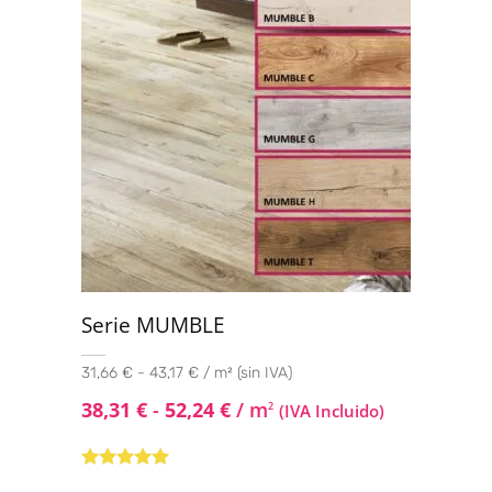
Serie MUMBLE
31,66 € - 43,17 € / m² (sin IVA)
38,31
€
-
52,24
€
/ m
2
(IVA Incluido)
Valorado con