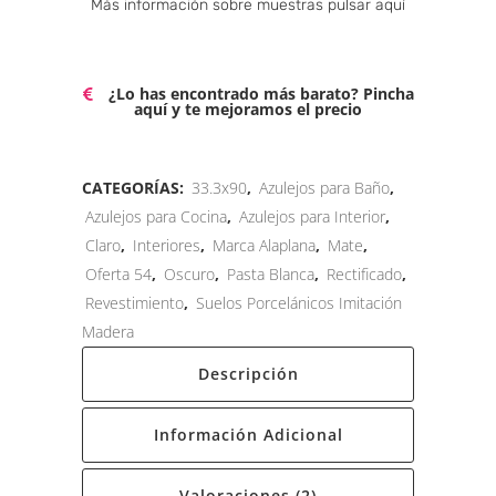
Más información sobre muestras pulsar aquí
¿Lo has encontrado más barato? Pincha
aquí y te mejoramos el precio
CATEGORÍAS:
33.3x90
,
Azulejos para Baño
,
Azulejos para Cocina
,
Azulejos para Interior
,
Claro
,
Interiores
,
Marca Alaplana
,
Mate
,
Oferta 54
,
Oscuro
,
Pasta Blanca
,
Rectificado
,
Revestimiento
,
Suelos Porcelánicos Imitación
Madera
Descripción
Información Adicional
Valoraciones (2)