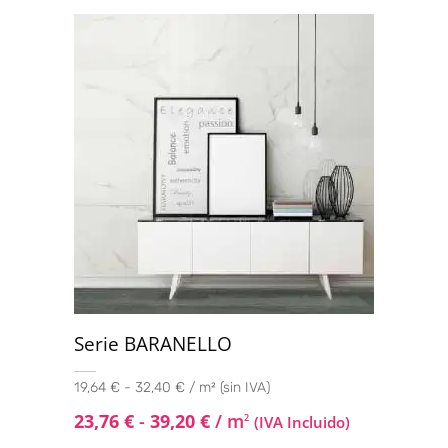
Valorado
con
4.73
de
5
Serie BARANELLO
19,64 € - 32,40 € / m² (sin IVA)
23,76
€
-
39,20
€
/ m
2
(IVA Incluido)