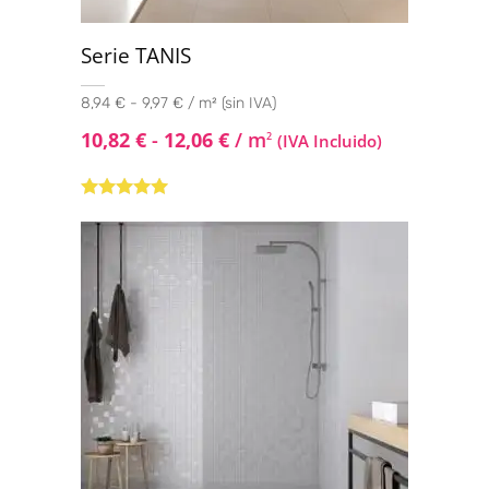
Serie TANIS
8,94 € - 9,97 € / m² (sin IVA)
10,82
€
-
12,06
€
/ m
2
(IVA Incluido)
Valorado
con
4.80
de
5