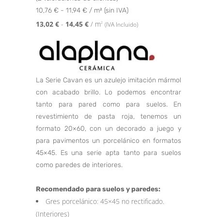
Valorado con
2
10,76 € - 11,94 € / m² (sin IVA)
5.00
de 5 en
base a
13,02
€
-
14,45
€
/ m
2
(IVA Incluido)
valoraciones
de clientes
La Serie Cavan es un azulejo imitación mármol
con acabado brillo. Lo podemos encontrar
tanto para pared como para suelos. En
revestimiento de pasta roja, tenemos un
formato 20×60, con un decorado a juego y
para pavimentos un porcelánico en formatos
45×45. Es una serie apta tanto para suelos
como paredes de interiores.
Recomendado para suelos y paredes:
Gres porcelánico: 45×45 no rectificado.
(Interiores)