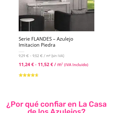
Serie FLANDES – Azulejo
Imitacion Piedra
9,29 € - 9,52 € / m² (sin IVA)
11,24
€
-
11,52
€
/ m
2
(IVA Incluido)
Valorado
con
4.50
de
5
¿Por qué confiar en La Casa
de los Azulejos?