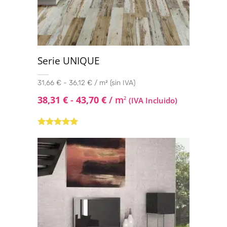
Serie UNIQUE
31,66 € - 36,12 € / m² (sin IVA)
38,31
€
-
43,70
€
/ m
2
(IVA Incluido)
Valorado con
5.00
de 5