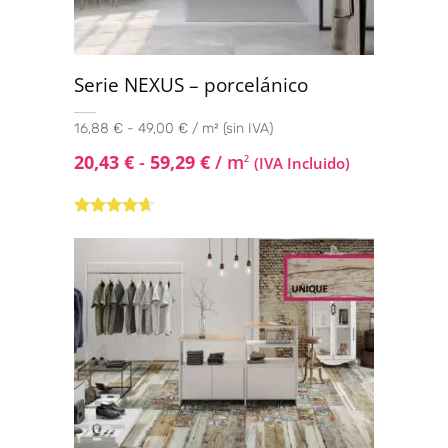
Serie NEXUS – porcelánico
16,88 € - 49,00 € / m² (sin IVA)
20,43
€
-
59,29
€
/ m
2
(IVA Incluido)
Valorado
con
4.50
de
5