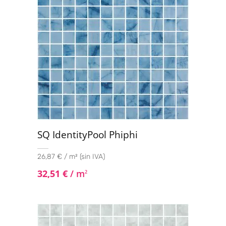
SQ IdentityPool Phiphi
26,87 € / m² (sin IVA)
32,51
€
/ m
2