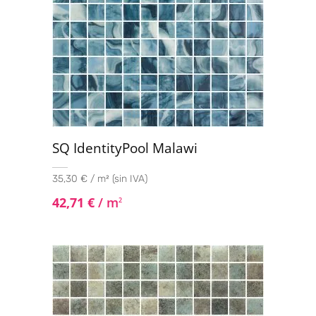
SQ IdentityPool Malawi
35,30 € / m² (sin IVA)
42,71
€
/ m
2