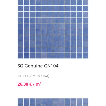
SQ Genuine GN104
21,80 € / m² (sin IVA)
26,38
€
/ m
2