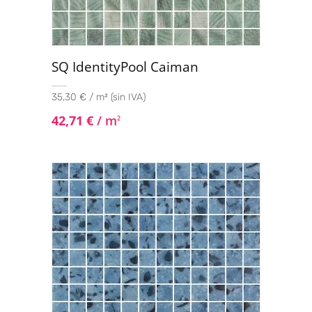
SQ IdentityPool Caiman
35,30 € / m² (sin IVA)
42,71
€
/ m
2