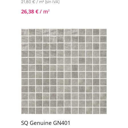
21,80 € / m² (sin IVA)
26,38
€
/ m
2
SQ Genuine GN401