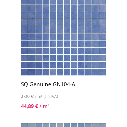
SQ Genuine GN104-A
37,10 € / m² (sin IVA)
44,89
€
/ m
2