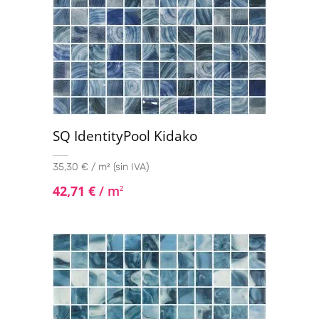
SQ IdentityPool Kidako
35,30 € / m² (sin IVA)
42,71
€
/ m
2