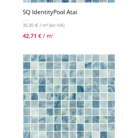
SQ IdentityPool Atai
35,30 € / m² (sin IVA)
42,71
€
/ m
2