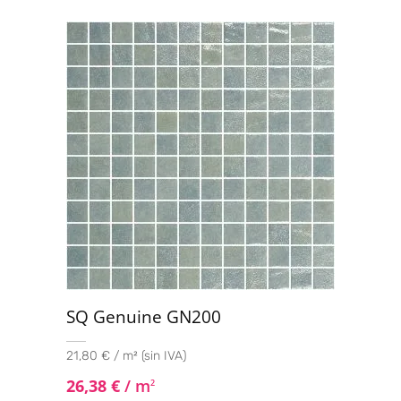
SQ Genuine GN200
21,80 € / m² (sin IVA)
26,38
€
/ m
2