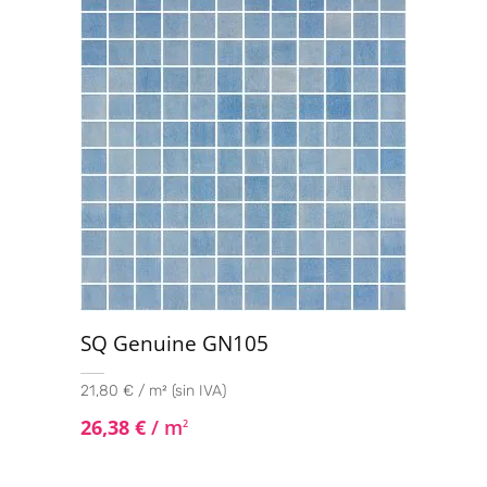
SQ Genuine GN105
21,80 € / m² (sin IVA)
26,38
€
/ m
2