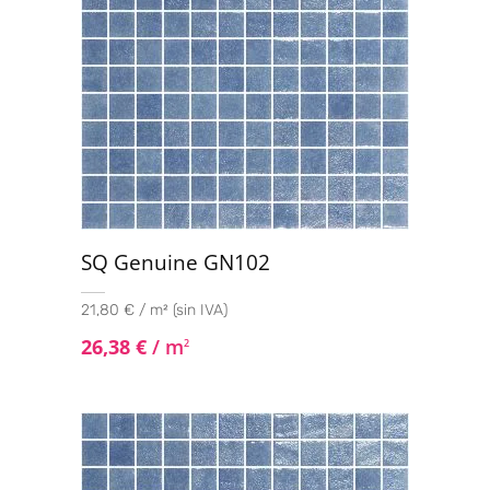
SQ Genuine GN102
21,80 € / m² (sin IVA)
26,38
€
/ m
2