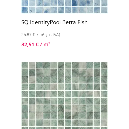
SQ IdentityPool Betta Fish
26,87 € / m² (sin IVA)
32,51
€
/ m
2