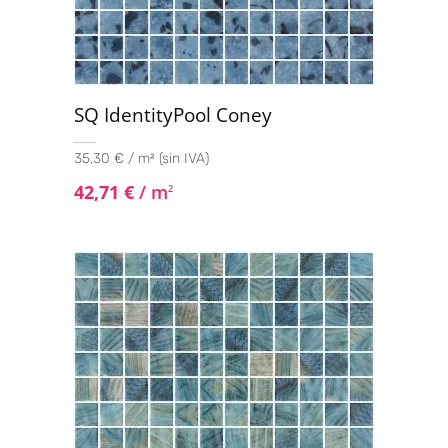
SQ IdentityPool Coney
35,30 € / m² (sin IVA)
42,71
€
/ m
2