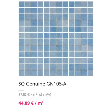
SQ Genuine GN105-A
37,10 € / m² (sin IVA)
44,89
€
/ m
2