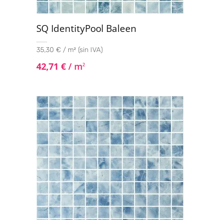
SQ IdentityPool Baleen
35,30 € / m² (sin IVA)
42,71
€
/ m
2