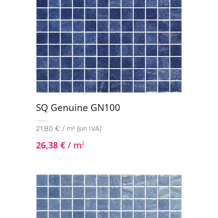
SQ Genuine GN100
21,80 € / m² (sin IVA)
26,38
€
/ m
2