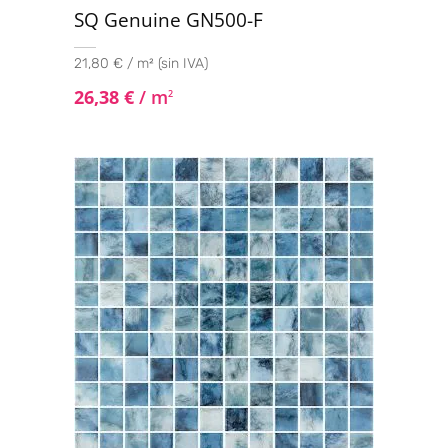
SQ Genuine GN500-F
21,80 € / m² (sin IVA)
26,38
€
/ m
2