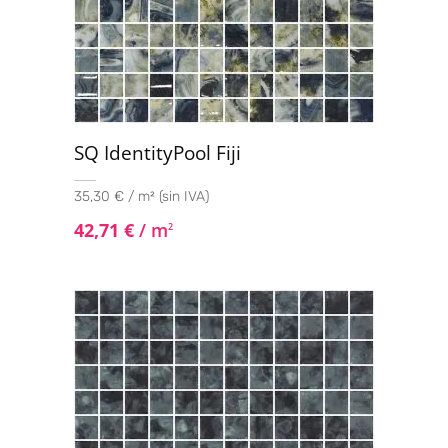
SQ IdentityPool Fiji
35,30 € / m² (sin IVA)
42,71
€
/ m
2