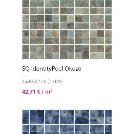
SQ IdentityPool Okoze
35,30 € / m² (sin IVA)
42,71
€
/ m
2