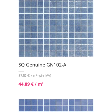
SQ Genuine GN102-A
37,10 € / m² (sin IVA)
44,89
€
/ m
2