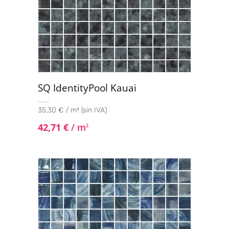
SQ IdentityPool Kauai
35,30 € / m² (sin IVA)
42,71
€
/ m
2