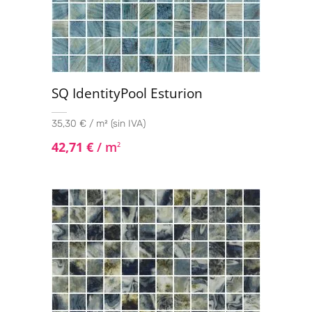
SQ IdentityPool Esturion
35,30 € / m² (sin IVA)
42,71
€
/ m
2