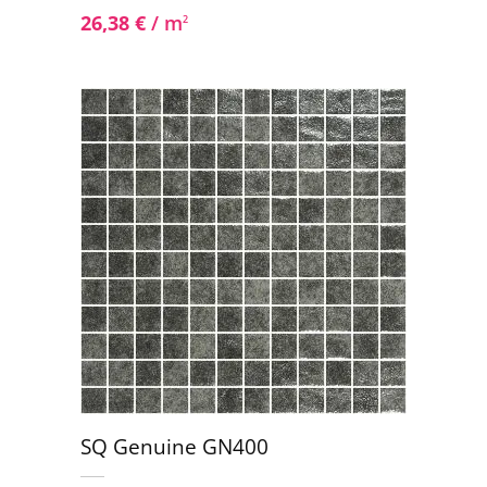
26,38
€
/ m
2
SQ Genuine GN400