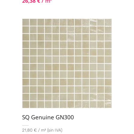
26,38
€
/ m
SQ Genuine GN300
21,80 € / m² (sin IVA)