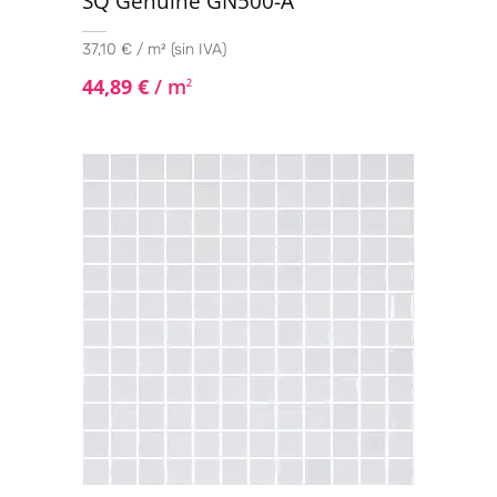
SQ Genuine GN500-A
37,10 € / m² (sin IVA)
44,89
€
/ m
2