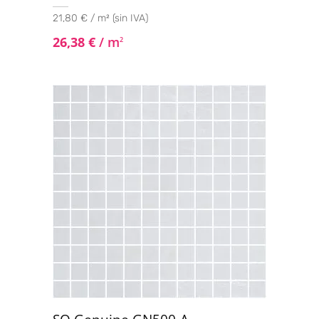
21,80 € / m² (sin IVA)
26,38
€
/ m
2