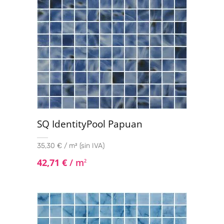
SQ IdentityPool Papuan
35,30 € / m² (sin IVA)
42,71
€
/ m
2