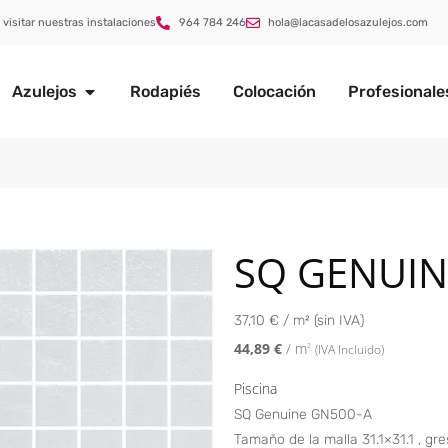
 visitar nuestras instalaciones
964 784 246
hola@lacasadelosazulejos.com
Azulejos
Rodapiés
Colocación
Profesionale
SQ GENUIN
37,10 € / m² (sin IVA)
44,89
€
/ m
2
(IVA Incluido)
Piscina
SQ Genuine GN500-A
Tamaño de la malla 31.1×31.1 , gre