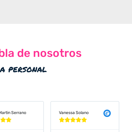
bla de nosotros
ia personal
 Solano
Judit Bonet Pardell







