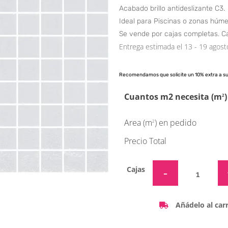
Acabado brillo antideslizante C3.
Ideal para Piscinas o zonas húm
Se vende por cajas completas. Ca
Entrega estimada el 13 - 19 agost
Recomendamos que solicite un 10% extra a s
Cuantos m2 necesita (m
)
2
Area (m
) en pedido
2
Precio Total
Cajas
Añádelo al carr