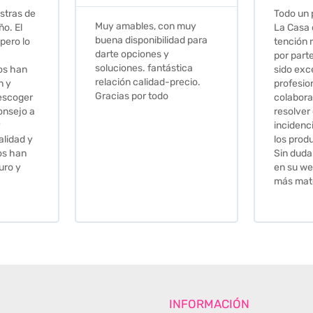
Todo un placer comprar en
Excelent
 muy
La Casa de los Azulejos. La
muy com
ad para
tención recibida, sobretodo
sus clien
por parte de Stephanie, ha
recomie
tica
sido excepcional. Serios,
ecio.
profesionales,
colaboradores para
resolver cualquier
incidencia y la calidad de
los productos muy buena.
Sin duda volveré a comprar
en su web cuando necesite
más material .
INFORMACIÓN