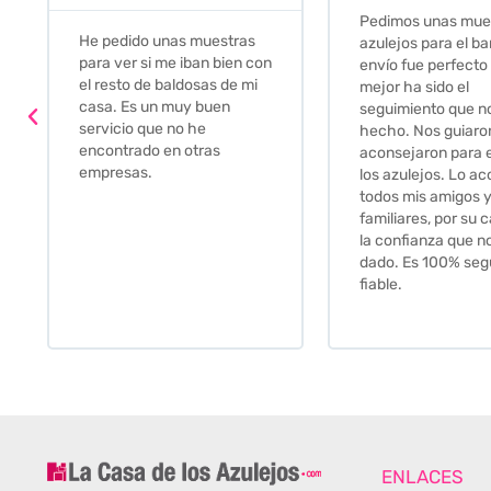
Pedimos unas muestras de
Muy amables, con
azulejos para el baño. El
buena disponibilid
envío fue perfecto pero lo
darte opciones y
mejor ha sido el
soluciones. fantás
seguimiento que nos han
relación calidad-pr
hecho. Nos guiaron y
Gracias por todo
aconsejaron para escoger
los azulejos. Lo aconsejo a
todos mis amigos y
familiares, por su calidad y
la confianza que nos han
dado. Es 100% seguro y
fiable.
ENLACES