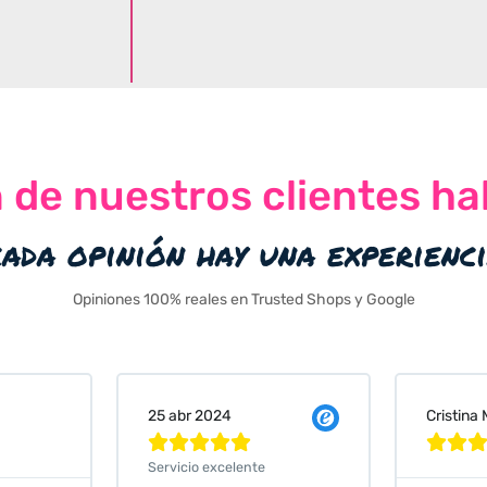
n de nuestros clientes ha
cada opinión hay una experienc
Opiniones 100% reales en Trusted Shops y Google
Cristina Martin Serrano
Vanessa






