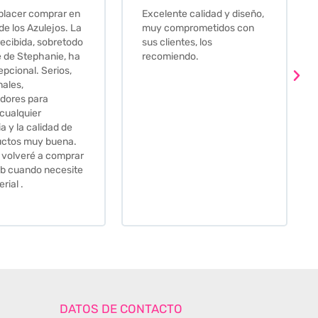
e calidad y diseño,
Que decir, si teneis que
prometidos con
comprar alguna baldosa
tes, los
este és el sitio indicado! Yo
ndo.
pedi una muestra y me
llego muy rapidoy super
bien envasada. Luego
procedí a pedirlas todas y
me lo pusieron muy facil.
Hasta el transportista me
llamo varias veces para
tenerlo todo listo en el
momento de la entrega.
Los recomiendo sin lugar a
duda.
DATOS DE CONTACTO