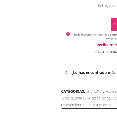
Entrega est
So
Envío muestra
7 €
. Oferta: a part
completa
Recibe tu m
Más informac
¿Lo has encontrado más b
CATEGORÍAS:
31.1x31.1
,
Azulej
Gresite (malla)
,
Marca Piscina
,
O
revestimiento)
,
Revestimiento