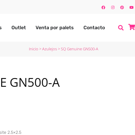
s
Outlet
Venta por palets
Contacto
Inicio
>
Azulejos
>
SQ Genuine GN500-A
E GN500-A
site 2.5×2.5