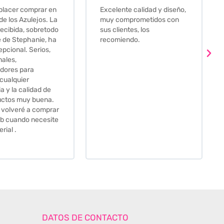
e calidad y diseño,
Que decir, si teneis que
prometidos con
comprar alguna baldosa
tes, los
este és el sitio indicado! Yo
ndo.
pedi una muestra y me
llego muy rapidoy super
bien envasada. Luego
procedí a pedirlas todas y
me lo pusieron muy facil.
Hasta el transportista me
llamo varias veces para
tenerlo todo listo en el
momento de la entrega.
Los recomiendo sin lugar a
duda.
DATOS DE CONTACTO