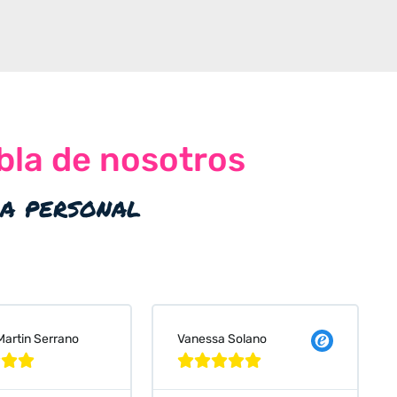
bla de nosotros
ia personal
 Solano
Judit Bonet Pardell







