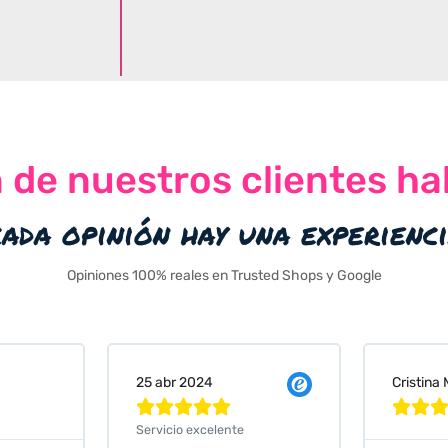
n de nuestros clientes ha
cada opinión hay una experienc
Opiniones 100% reales en Trusted Shops y Google
Cristina Martin Serrano
Vanessa






