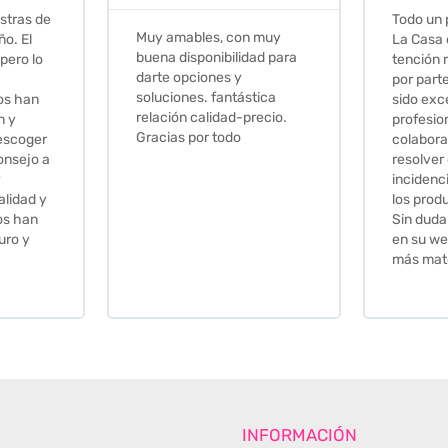
Todo un placer comprar en
Excelent
 muy
La Casa de los Azulejos. La
muy com
ad para
tención recibida, sobretodo
sus clien
por parte de Stephanie, ha
recomie
tica
sido excepcional. Serios,
ecio.
profesionales,
colaboradores para
resolver cualquier
incidencia y la calidad de
los productos muy buena.
Sin duda volveré a comprar
en su web cuando necesite
más material .
INFORMACIÓN