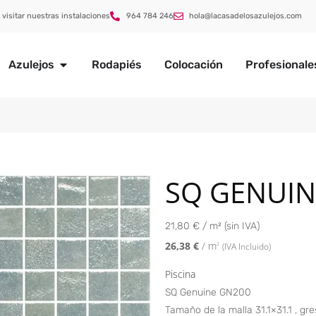
 visitar nuestras instalaciones
964 784 246
hola@lacasadelosazulejos.com
Azulejos
Rodapiés
Colocación
Profesionale
SQ GENUIN
21,80 € / m² (sin IVA)
26,38
€
/ m
2
(IVA Incluido)
Piscina
SQ Genuine GN200
Tamaño de la malla 31.1×31.1 , gre