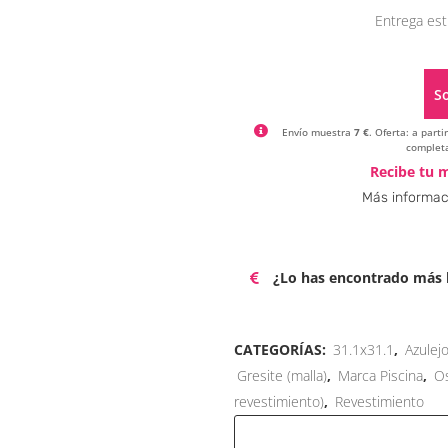
Entrega est
So
Envío muestra
7 €
. Oferta: a part
completa
Recibe tu m
Más informac
¿Lo has encontrado más b
CATEGORÍAS:
31.1x31.1
,
Azulej
Gresite (malla)
,
Marca Piscina
,
O
revestimiento)
,
Revestimiento