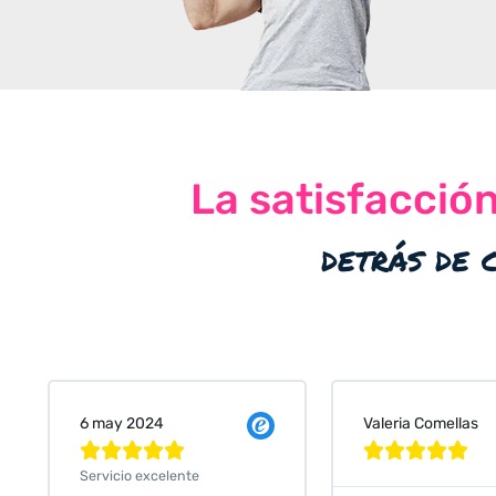
La satisfacció
detrás de 
Valeria Comellas
25 abr 2024










Servicio excelente