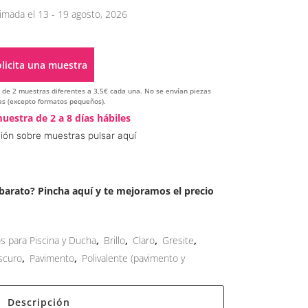
imada el 13 - 19 agosto, 2026
licita una muestra
ir de 2 muestras diferentes a 3,5€ cada una. No se envían piezas
s (excepto formatos pequeños).
Alternative:
uestra de 2 a 8 días hábiles
ión sobre muestras pulsar aquí
arato? Pincha aquí y te mejoramos el precio
os para Piscina y Ducha
,
Brillo
,
Claro
,
Gresite
,
scuro
,
Pavimento
,
Polivalente (pavimento y
Descripción