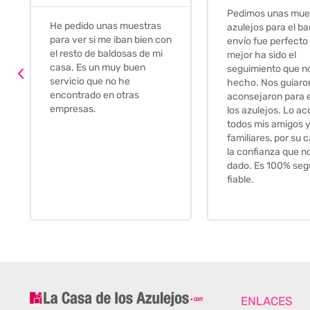
Pedimos unas muestras de
Muy amables, con
azulejos para el baño. El
buena disponibilid
envío fue perfecto pero lo
darte opciones y
mejor ha sido el
soluciones. fantás
seguimiento que nos han
relación calidad-pr
hecho. Nos guiaron y
Gracias por todo
aconsejaron para escoger
los azulejos. Lo aconsejo a
todos mis amigos y
familiares, por su calidad y
la confianza que nos han
dado. Es 100% seguro y
fiable.
ENLACES