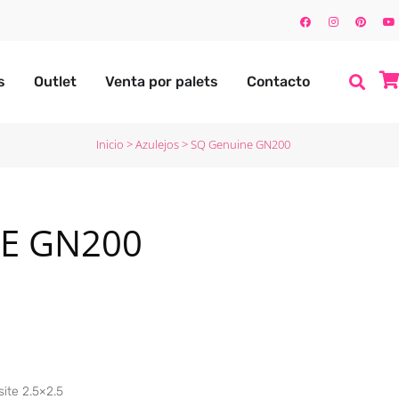
s
Outlet
Venta por palets
Contacto
Inicio
>
Azulejos
>
SQ Genuine GN200
E GN200
site 2.5×2.5