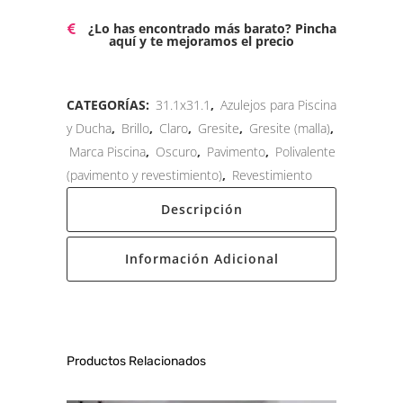
¿Lo has encontrado más barato? Pincha
aquí y te mejoramos el precio
CATEGORÍAS:
31.1x31.1
,
Azulejos para Piscina
y Ducha
,
Brillo
,
Claro
,
Gresite
,
Gresite (malla)
,
Marca Piscina
,
Oscuro
,
Pavimento
,
Polivalente
(pavimento y revestimiento)
,
Revestimiento
Descripción
Información Adicional
Productos Relacionados