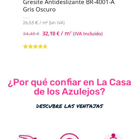
Gresite Antideslizante BR-4001-A
Gris Oscuro
26,53 € / m² (sin IVA)
/ m
32,10
€
2
34,40
€
(IVA Incluido)
Valorado
con
4.50
de
5
¿Por qué confiar en La Casa
de los Azulejos?
descubre las ventajas