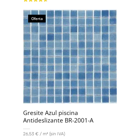
Valorado
con
4.50
de
5
Oferta
Gresite Azul piscina
Antideslizante BR-2001-A
26,53 € / m² (sin IVA)