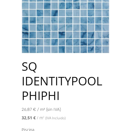
SQ
IDENTITYPOOL
PHIPHI
26,87 € / m² (sin IVA)
32,51
€
/ m
2
(IVA Incluido)
Piscina