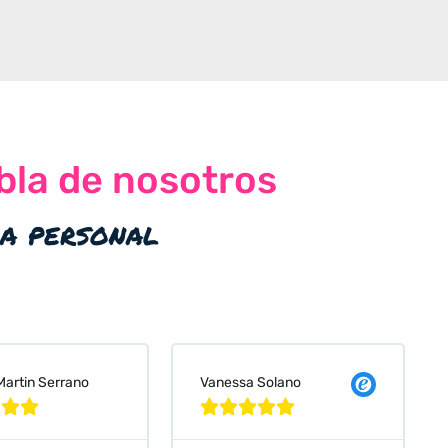
bla de nosotros
ia personal
 Solano
Judit Bonet Pardell







