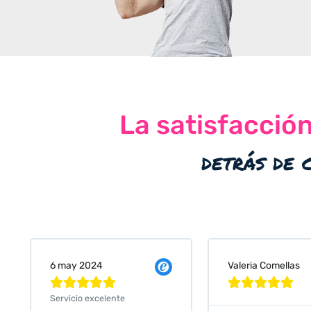
La satisfacció
detrás de 
Valeria Comellas
25 abr 2024










Servicio excelente