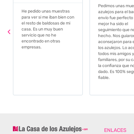
Pedimos unas muestras de
Muy amables, con
azulejos para el baño. El
buena disponibilid
envío fue perfecto pero lo
darte opciones y
mejor ha sido el
soluciones. fantás
seguimiento que nos han
relación calidad-pr
hecho. Nos guiaron y
Gracias por todo
aconsejaron para escoger
los azulejos. Lo aconsejo a
todos mis amigos y
familiares, por su calidad y
la confianza que nos han
dado. Es 100% seguro y
fiable.
ENLACES