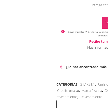
Entrega est
So
Envío muestra
7 €
. Oferta: a part
completa
Recibe tu m
Más informac
¿Lo has encontrado más b
CATEGORÍAS:
31.1x31.1
,
Azulej
Gresite (malla)
,
Marca Piscina
,
O
revestimiento)
,
Revestimiento