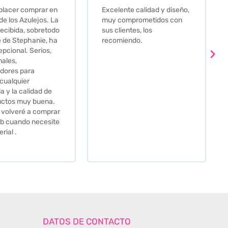
e calidad y diseño,
Que decir, si teneis que
prometidos con
comprar alguna baldosa
tes, los
este és el sitio indicado! Yo
ndo.
pedi una muestra y me
llego muy rapidoy super
bien envasada. Luego
procedí a pedirlas todas y
me lo pusieron muy facil.
Hasta el transportista me
llamo varias veces para
tenerlo todo listo en el
momento de la entrega.
Los recomiendo sin lugar a
duda.
DATOS DE CONTACTO