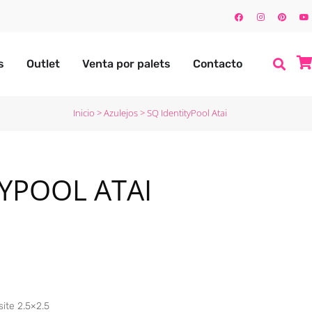
s
Outlet
Venta por palets
Contacto
Inicio
>
Azulejos
>
SQ IdentityPool Atai
TYPOOL ATAI
site 2.5×2.5