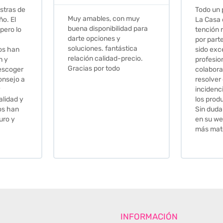
Todo un placer comprar en
Excelent
 muy
La Casa de los Azulejos. La
muy com
ad para
tención recibida, sobretodo
sus clien
por parte de Stephanie, ha
recomie
tica
sido excepcional. Serios,
ecio.
profesionales,
colaboradores para
resolver cualquier
incidencia y la calidad de
los productos muy buena.
Sin duda volveré a comprar
en su web cuando necesite
más material .
INFORMACIÓN