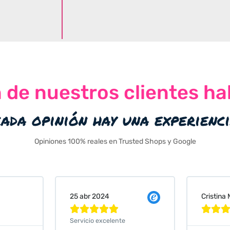
n de nuestros clientes ha
cada opinión hay una experienc
Opiniones 100% reales en Trusted Shops y Google
Cristina Martin Serrano
Vanessa






