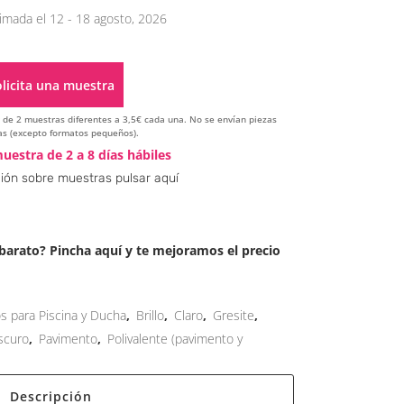
imada el 12 - 18 agosto, 2026
licita una muestra
ir de 2 muestras diferentes a 3,5€ cada una. No se envían piezas
s (excepto formatos pequeños).
Alternative:
uestra de 2 a 8 días hábiles
ión sobre muestras pulsar aquí
arato? Pincha aquí y te mejoramos el precio
os para Piscina y Ducha
,
Brillo
,
Claro
,
Gresite
,
scuro
,
Pavimento
,
Polivalente (pavimento y
Descripción