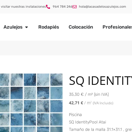
 visitar nuestras instalaciones
964 784 246
hola@lacasadelosazulejos.com
Azulejos
Rodapiés
Colocación
Profesionale
SQ IDENTI
35,30 € / m² (sin IVA)
42,71
€
/ m
2
(IVA Incluido)
Piscina
SQ IdentityPool Atai
Tamaño de la malla 31.1×31.1 , gre