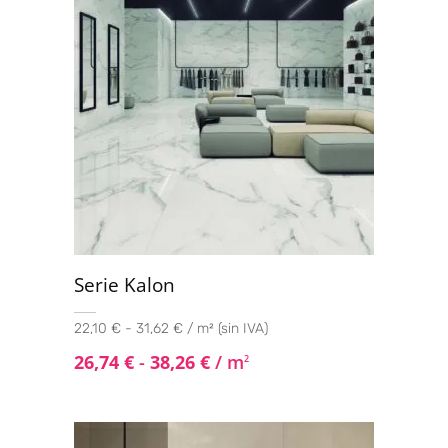
Serie Kalon
22,10 € - 31,62 € / m² (sin IVA)
26,74
€
-
38,26
€
/ m
2