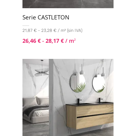
Serie CASTLETON
21,87 € - 23,28 € / m² (sin IVA)
26,46
€
-
28,17
€
/ m
2