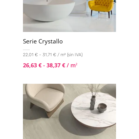
Serie Crystallo
22,01 € - 31,71 € / m² (sin IVA)
26,63
€
-
38,37
€
/ m
2