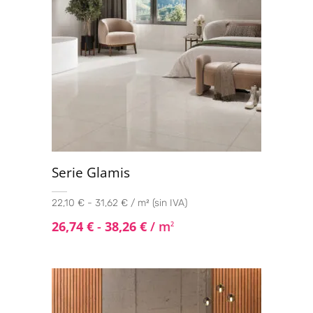
Serie Glamis
22,10 € - 31,62 € / m² (sin IVA)
26,74
€
-
38,26
€
/ m
2