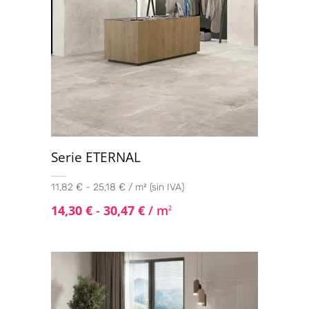
Serie ETERNAL
11,82 € - 25,18 € / m² (sin IVA)
14,30
€
-
30,47
€
/ m
2