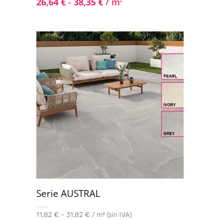
26,64
€
-
38,35
€
/ m
2
Serie AUSTRAL
11,82 € - 31,82 € / m² (sin IVA)