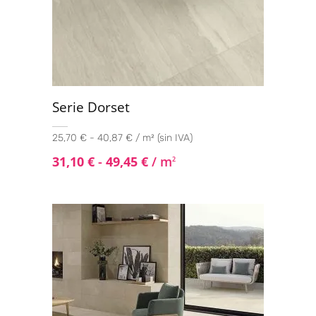
Serie Dorset
25,70 € - 40,87 € / m² (sin IVA)
31,10
€
-
49,45
€
/ m
2