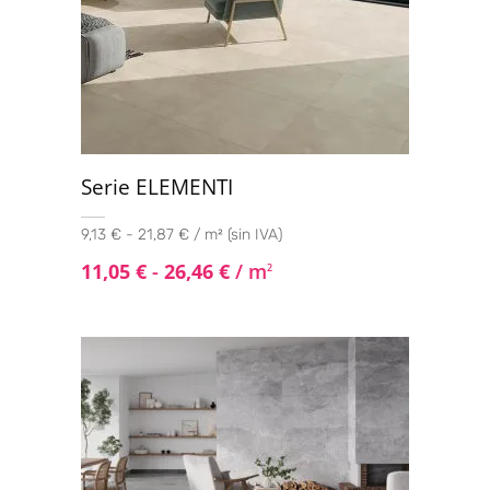
Serie ELEMENTI
9,13 € - 21,87 € / m² (sin IVA)
11,05
€
-
26,46
€
/ m
2