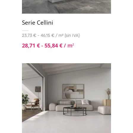
Serie Cellini
23,73 € - 46,15 € / m² (sin IVA)
28,71
€
-
55,84
€
/ m
2