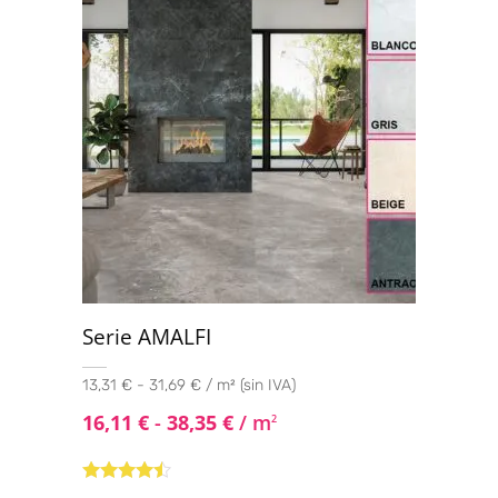
Serie AMALFI
13,31 € - 31,69 € / m² (sin IVA)
16,11
€
-
38,35
€
/ m
2
Valorado