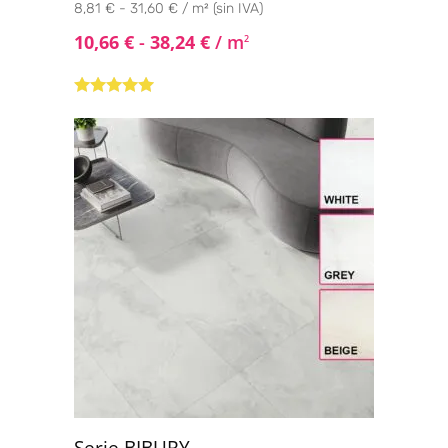
8,81 € - 31,60 € / m² (sin IVA)
10,66
€
-
38,24
€
/ m
2
Valorado con
5.00
de 5
Serie BIBURY