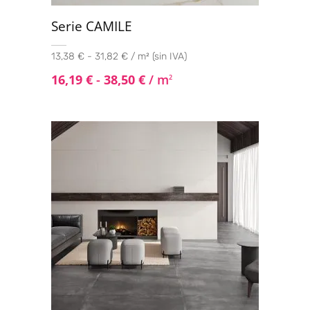
Serie CAMILE
13,38 € - 31,82 € / m² (sin IVA)
16,19
€
-
38,50
€
/ m
2