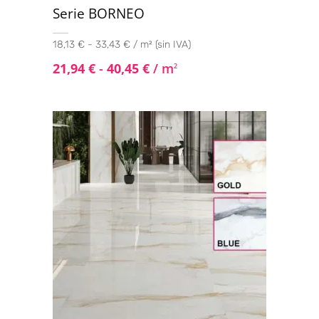
Serie BORNEO
18,13 € - 33,43 € / m² (sin IVA)
21,94
€
-
40,45
€
/ m
2