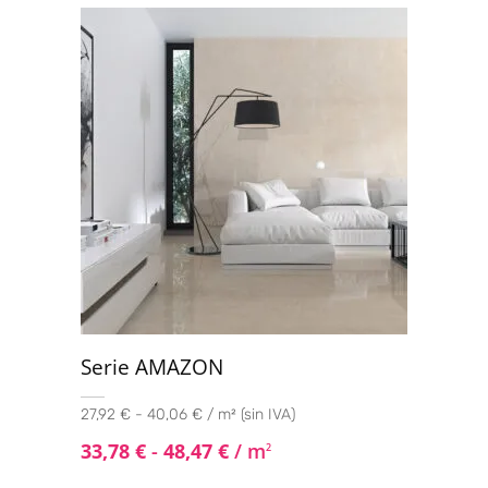
con
4.33
de 5
Serie AMAZON
27,92 € - 40,06 € / m² (sin IVA)
33,78
€
-
48,47
€
/ m
2