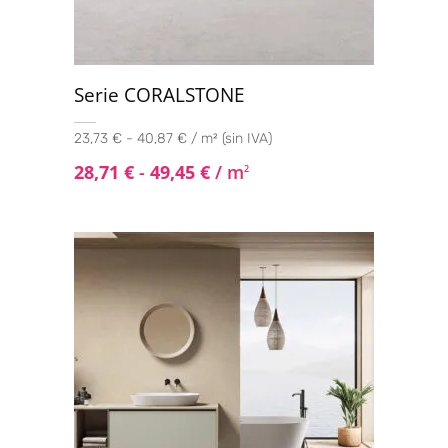
Serie CORALSTONE
23,73 € - 40,87 € / m² (sin IVA)
28,71
€
-
49,45
€
/ m
2