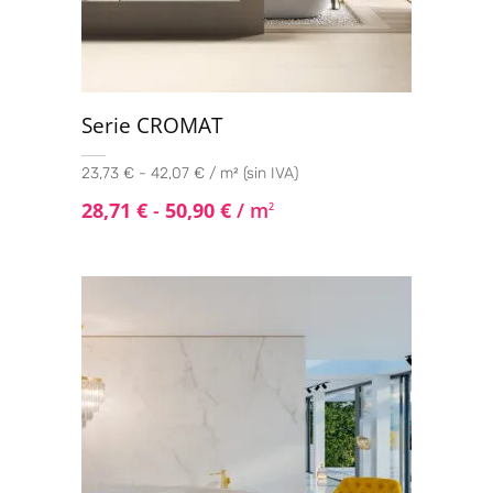
Serie CROMAT
23,73 € - 42,07 € / m² (sin IVA)
28,71
€
-
50,90
€
/ m
2