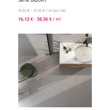
13,32 € - 31,70 € / m² (sin IVA)
16,12
€
-
38,36
€
/ m
2