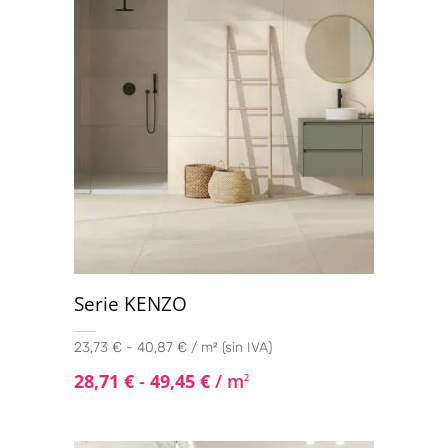
Serie KENZO
23,73 € - 40,87 € / m² (sin IVA)
28,71
€
-
49,45
€
/ m
2