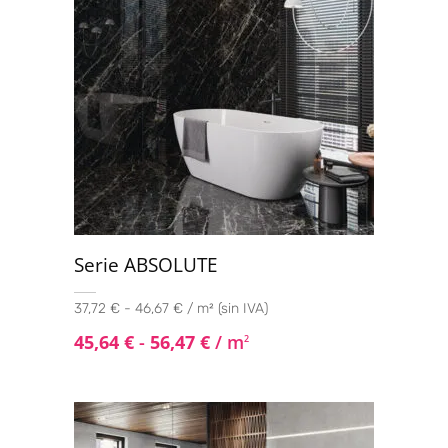
120x120
(43)
Serie ABSOLUTE
37,72 € - 46,67 € / m² (sin IVA)
45,64
€
-
56,47
€
/ m
2