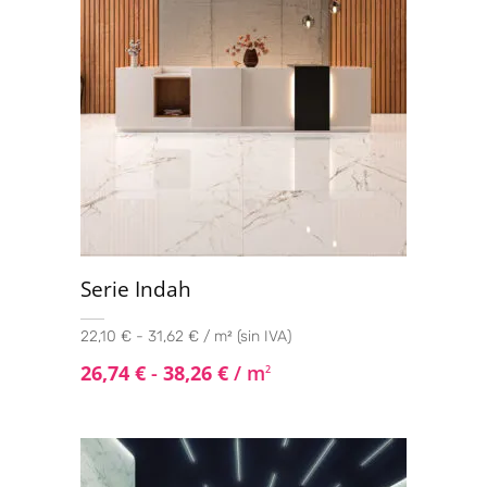
Serie Indah
22,10 € - 31,62 € / m² (sin IVA)
26,74
€
-
38,26
€
/ m
2