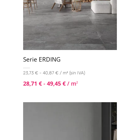
Serie ERDING
23,73 € - 40,87 € / m² (sin IVA)
28,71
€
-
49,45
€
/ m
2