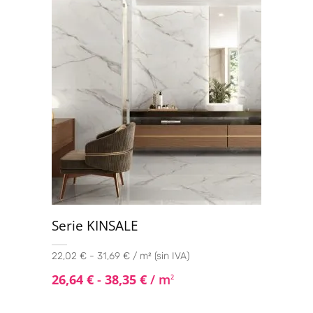
Serie KINSALE
22,02 € - 31,69 € / m² (sin IVA)
26,64
€
-
38,35
€
/ m
2