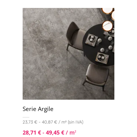
Serie Argile
23,73 € - 40,87 € / m² (sin IVA)
28,71
€
-
49,45
€
/ m
2