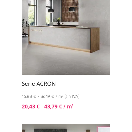
Serie ACRON
16,88 € - 36,19 € / m² (sin IVA)
20,43
€
-
43,79
€
/ m
2