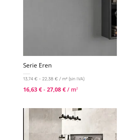
Serie Eren
13,74 € - 22,38 € / m² (sin IVA)
16,63
€
-
27,08
€
/ m
2