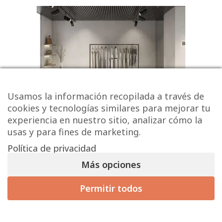
Usamos la información recopilada a través de
cookies y tecnologías similares para mejorar tu
experiencia en nuestro sitio, analizar cómo la
usas y para fines de marketing.
Política de privacidad
Más opciones
Serie KONCEPT
Permitir todos
23,73 € - 40,87 € / m² (sin IVA)
28,71
€
-
49,45
€
/ m
2