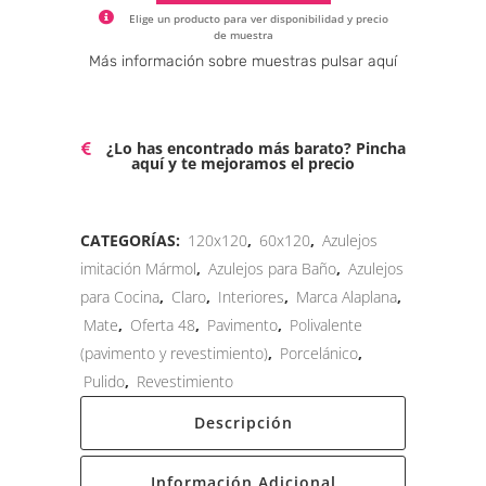
Elige un producto para ver disponibilidad y precio
de muestra
Alternative:
Más información sobre muestras pulsar aquí
¿Lo has encontrado más barato? Pincha
aquí y te mejoramos el precio
CATEGORÍAS:
120x120
,
60x120
,
Azulejos
imitación Mármol
,
Azulejos para Baño
,
Azulejos
para Cocina
,
Claro
,
Interiores
,
Marca Alaplana
,
Mate
,
Oferta 48
,
Pavimento
,
Polivalente
(pavimento y revestimiento)
,
Porcelánico
,
Pulido
,
Revestimiento
Descripción
Información Adicional