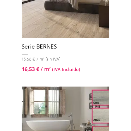
Serie BERNES
13,66 € / m² (sin IVA)
16,53
€
/ m
2
(IVA Incluido)