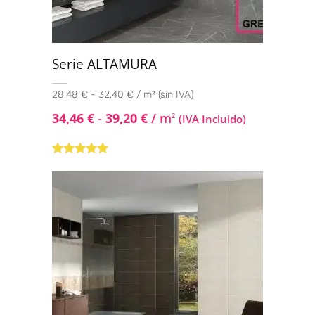
Serie ALTAMURA
28,48 € - 32,40 € / m² (sin IVA)
34,46
€
-
39,20
€
/ m
2
(IVA Incluido)
Valorado con
5.00
de 5