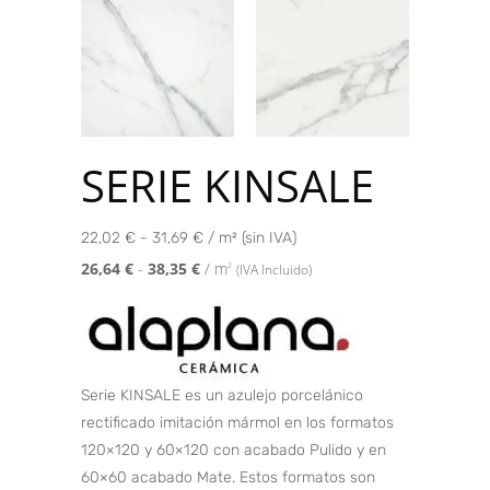
SERIE KINSALE
22,02 € - 31,69 € / m² (sin IVA)
26,64
€
-
38,35
€
/ m
2
(IVA Incluido)
Serie KINSALE es un azulejo porcelánico
rectificado imitación mármol en los formatos
120×120 y 60×120 con acabado Pulido y en
60×60 acabado Mate. Estos formatos son