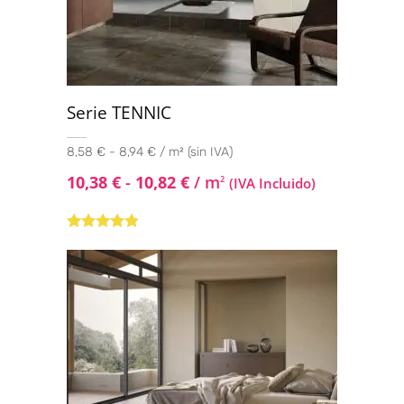
Serie TENNIC
8,58 € - 8,94 € / m² (sin IVA)
10,38
€
-
10,82
€
/ m
2
(IVA Incluido)
Valorado
con
4.67
de
5