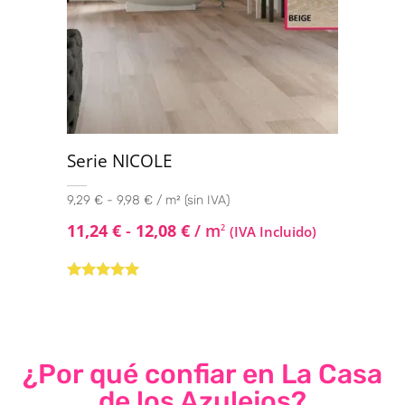
Serie NICOLE
9,29 € - 9,98 € / m² (sin IVA)
11,24
€
-
12,08
€
/ m
2
(IVA Incluido)
Valorado con
5.00
de 5
¿Por qué confiar en La Casa
de los Azulejos?