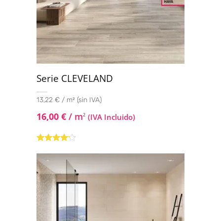
Serie CLEVELAND
13,22 € / m² (sin IVA)
16,00
€
/ m
2
(IVA Incluido)
Valorado
con
4.00
de 5