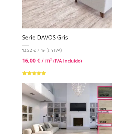
Serie DAVOS Gris
13,22 € / m² (sin IVA)
16,00
€
/ m
2
(IVA Incluido)
Valorado con
5.00
de 5