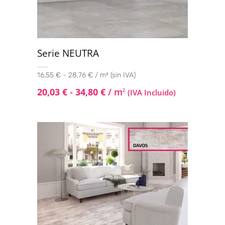
Serie NEUTRA
16,55 € - 28,76 € / m² (sin IVA)
20,03
€
-
34,80
€
/ m
2
(IVA Incluido)