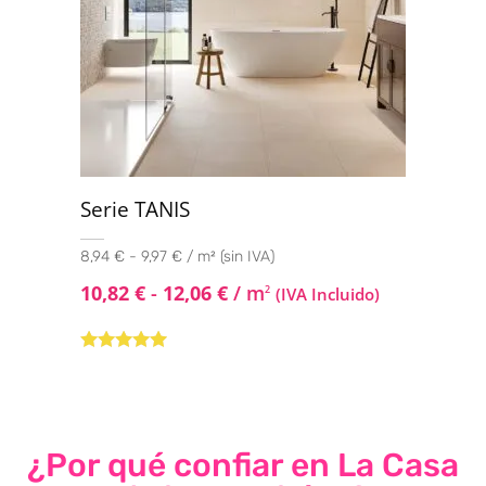
Serie TANIS
8,94 € - 9,97 € / m² (sin IVA)
10,82
€
-
12,06
€
/ m
2
(IVA Incluido)
Valorado
con
4.80
de
5
¿Por qué confiar en La Casa