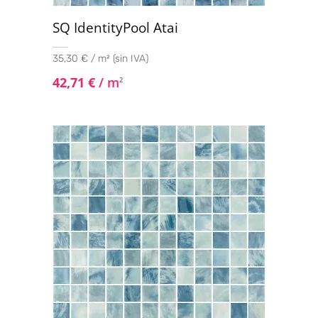
SQ IdentityPool Atai
35,30 € / m² (sin IVA)
42,71
€
/ m
2