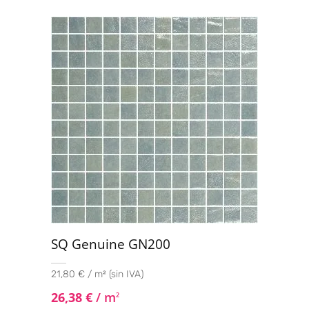
SQ Genuine GN200
21,80 € / m² (sin IVA)
26,38
€
/ m
2