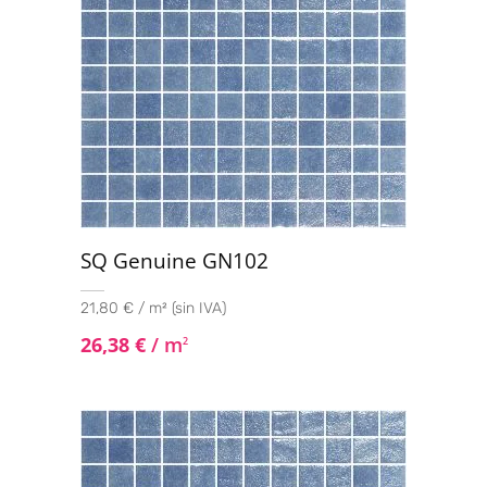
SQ Genuine GN102
21,80 € / m² (sin IVA)
26,38
€
/ m
2