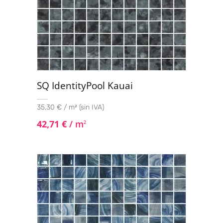
SQ IdentityPool Kauai
35,30 € / m² (sin IVA)
42,71
€
/ m
2