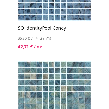
SQ IdentityPool Coney
35,30 € / m² (sin IVA)
42,71
€
/ m
2