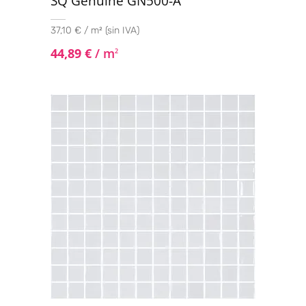
SQ Genuine GN500-A
37,10 € / m² (sin IVA)
44,89
€
/ m
2