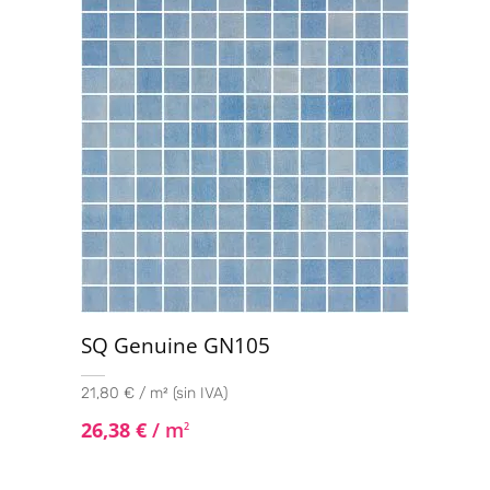
SQ Genuine GN105
21,80 € / m² (sin IVA)
26,38
€
/ m
2