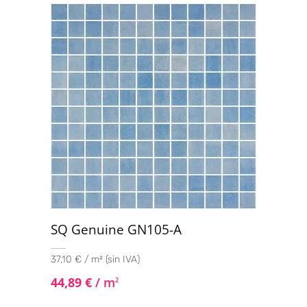
SQ Genuine GN105-A
37,10 € / m² (sin IVA)
44,89
€
/ m
2