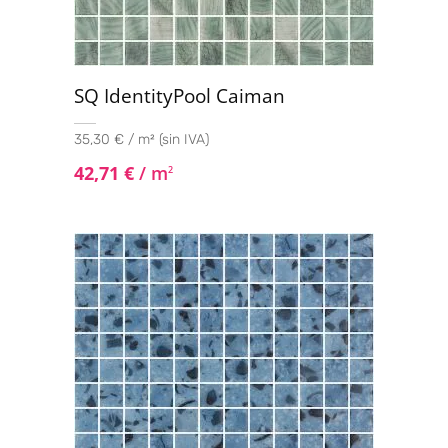
SQ IdentityPool Caiman
35,30 € / m² (sin IVA)
42,71
€
/ m
2