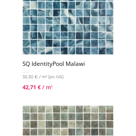
SQ IdentityPool Malawi
35,30 € / m² (sin IVA)
42,71
€
/ m
2