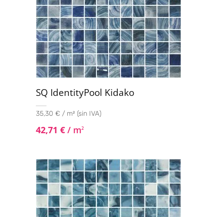
SQ IdentityPool Kidako
35,30 € / m² (sin IVA)
42,71
€
/ m
2