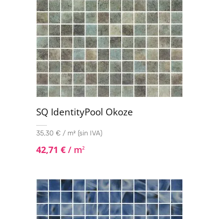
SQ IdentityPool Okoze
35,30 € / m² (sin IVA)
42,71
€
/ m
2