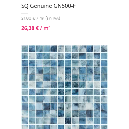
SQ Genuine GN500-F
21,80 € / m² (sin IVA)
26,38
€
/ m
2