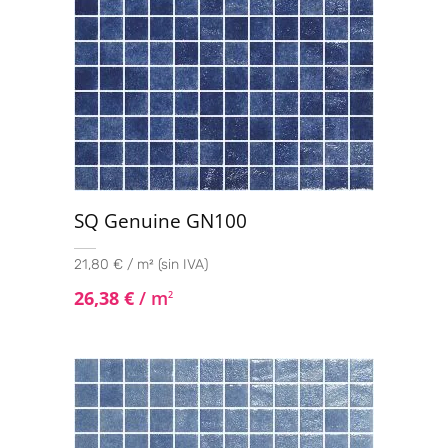
SQ Genuine GN100
21,80 € / m² (sin IVA)
26,38
€
/ m
2