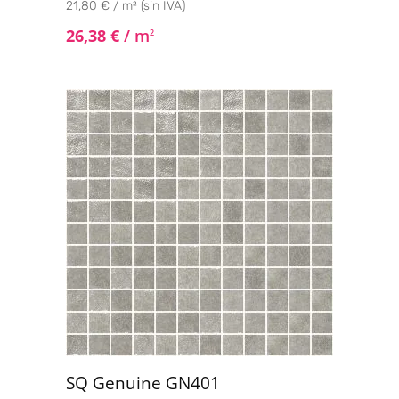
21,80 € / m² (sin IVA)
26,38
€
/ m
2
SQ Genuine GN401