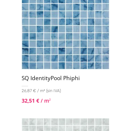
SQ IdentityPool Phiphi
26,87 € / m² (sin IVA)
32,51
€
/ m
2