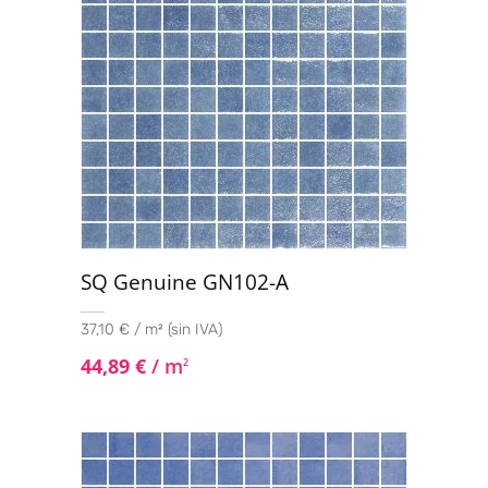
SQ Genuine GN102-A
37,10 € / m² (sin IVA)
44,89
€
/ m
2