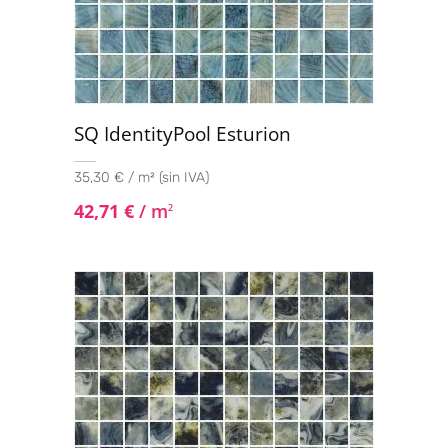
SQ IdentityPool Esturion
35,30 € / m² (sin IVA)
42,71
€
/ m
2