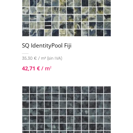
SQ IdentityPool Fiji
35,30 € / m² (sin IVA)
42,71
€
/ m
2