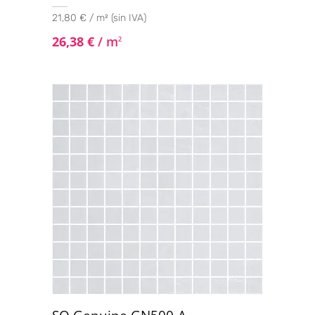
21,80 € / m² (sin IVA)
26,38
€
/ m
2