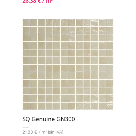
26,38
€
/ m
SQ Genuine GN300
21,80 € / m² (sin IVA)