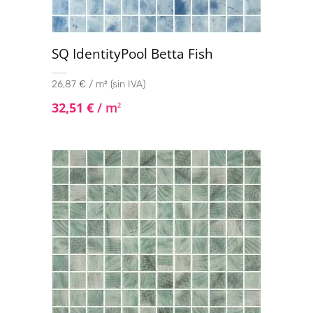
SQ IdentityPool Betta Fish
26,87 € / m² (sin IVA)
32,51
€
/ m
2