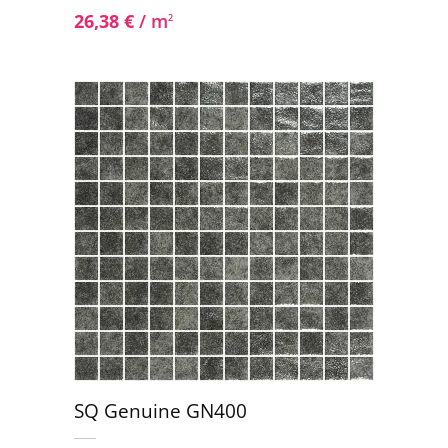
26,38
€
/ m
2
SQ Genuine GN400