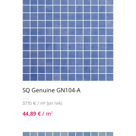
SQ Genuine GN104-A
37,10 € / m² (sin IVA)
44,89
€
/ m
2