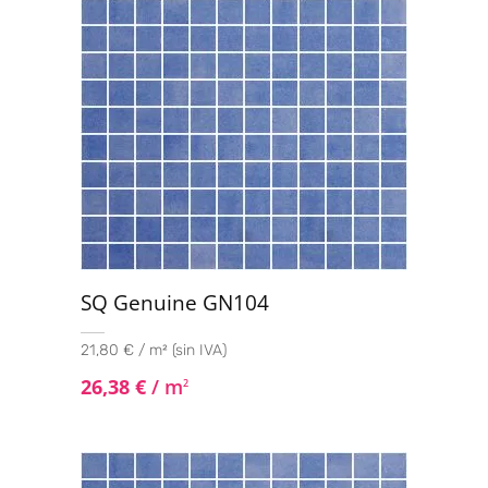
SQ Genuine GN104
21,80 € / m² (sin IVA)
26,38
€
/ m
2