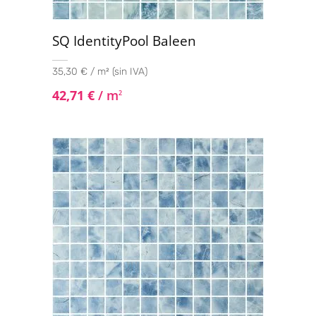
SQ IdentityPool Baleen
35,30 € / m² (sin IVA)
42,71
€
/ m
2