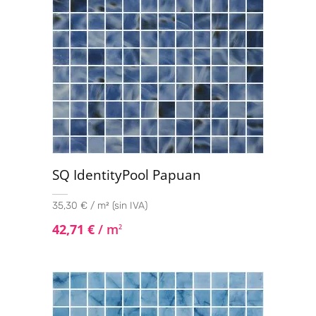
SQ IdentityPool Papuan
35,30 € / m² (sin IVA)
42,71
€
/ m
2