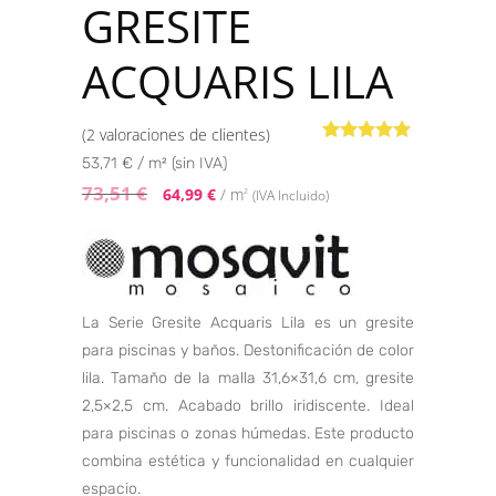
GRESITE
ACQUARIS LILA
(
2
valoraciones de clientes)
Valorado con
2
53,71 € / m² (sin IVA)
5.00
de 5 en
base a
73,51
€
64,99
€
/ m
2
(IVA Incluido)
valoraciones
de clientes
La Serie Gresite Acquaris Lila es un gresite
para piscinas y baños. Destonificación de color
lila. Tamaño de la malla 31,6×31,6 cm, gresite
2,5×2,5 cm. Acabado brillo iridiscente. Ideal
para piscinas o zonas húmedas. Este producto
combina estética y funcionalidad en cualquier
espacio.