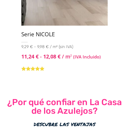
Serie NICOLE
9,29 € - 9,98 € / m² (sin IVA)
11,24
€
-
12,08
€
/ m
2
(IVA Incluido)
Valorado con
5.00
de 5
¿Por qué confiar en La Casa
de los Azulejos?
descubre las ventajas