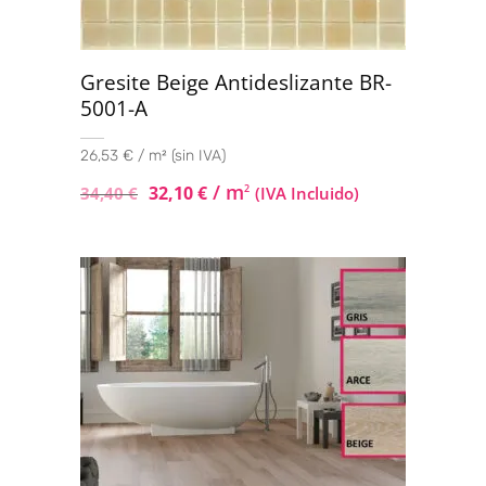
Gresite Beige Antideslizante BR-
5001-A
26,53 € / m² (sin IVA)
/ m
32,10
€
2
34,40
€
(IVA Incluido)