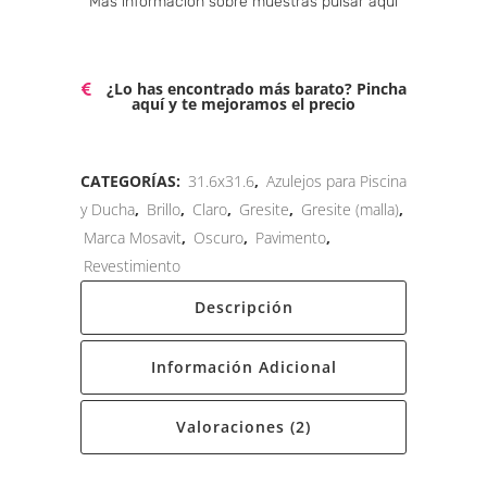
Más información sobre muestras pulsar aquí
¿Lo has encontrado más barato? Pincha
aquí y te mejoramos el precio
CATEGORÍAS:
31.6x31.6
,
Azulejos para Piscina
y Ducha
,
Brillo
,
Claro
,
Gresite
,
Gresite (malla)
,
Marca Mosavit
,
Oscuro
,
Pavimento
,
Revestimiento
Descripción
Información Adicional
Valoraciones (2)