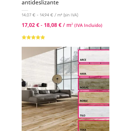
antideslizante
14,07 € - 14,94 € / m² (sin IVA)
17,02
€
-
18,08
€
/ m
2
(IVA Incluido)
Valorado con
5.00
de 5