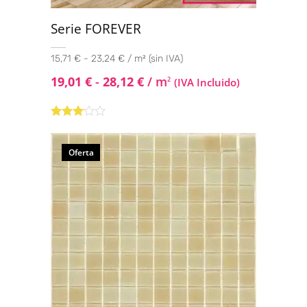
Serie FOREVER
15,71 € - 23,24 € / m² (sin IVA)
19,01
€
-
28,12
€
/ m
2
(IVA Incluido)
Valorado
con
3.00
de
Oferta
5