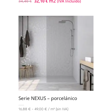
m2
32,10
€
34,40
€
(IVA Incluido)
Serie NEXUS – porcelánico
16,88 € - 49,00 € / m² (sin IVA)