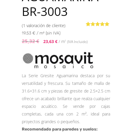
BR-3003
(
1
valoración de cliente)
Valorado con
1
19,53 € / m² (sin IVA)
5.00
de 5 en
base a
25,32
€
23,63
€
/ m
2
(IVA Incluido)
valoración
de un cliente
La Serie Gresite Aguamarina destaca por su
versatilidad y frescura. Su tamaño de malla de
31.6×31.6 cm y piezas de gresite de 2.5×2.5 cm
ofrece un acabado brillante que realza cualquier
espacio acuático. Se vende por cajas
completas, cada una con 2 m², ideal para
proyectos grandes o pequeños.
Recomendado para paredes y suelos: