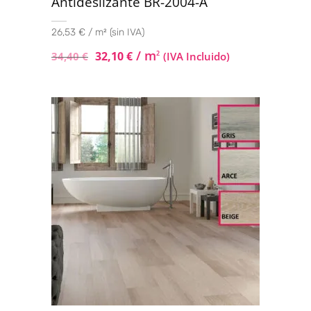
Antideslizante BR-2004-A
26,53 € / m² (sin IVA)
/ m
32,10
€
2
34,40
€
(IVA Incluido)