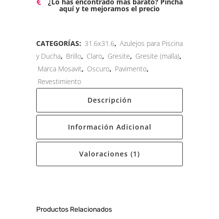
¿Lo has encontrado más barato? Pincha
aquí y te mejoramos el precio
CATEGORÍAS:
31.6x31.6
,
Azulejos para Piscina
y Ducha
,
Brillo
,
Claro
,
Gresite
,
Gresite (malla)
,
Marca Mosavit
,
Oscuro
,
Pavimento
,
Revestimiento
Descripción
Información Adicional
Valoraciones (1)
Productos Relacionados