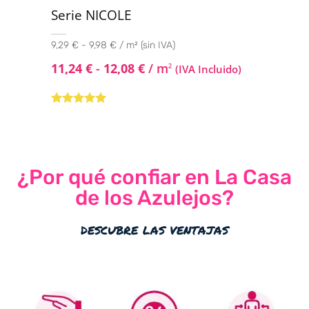
Serie NICOLE
9,29 € - 9,98 € / m² (sin IVA)
11,24
€
-
12,08
€
/ m
2
(IVA Incluido)
Valorado con
5.00
de 5
¿Por qué confiar en La Casa
de los Azulejos?
descubre las ventajas