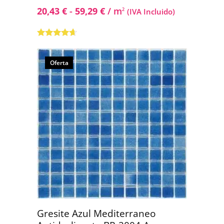
20,43
€
-
59,29
€
/ m
2
(IVA Incluido)
Valorado
con
4.50
de
5
Oferta
Gresite Azul Mediterraneo