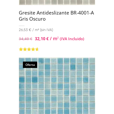
Gresite Antideslizante BR-4001-A
Gris Oscuro
26,53 € / m² (sin IVA)
/ m
32,10
€
2
34,40
€
(IVA Incluido)
Valorado
con
4.50
de
5
Oferta