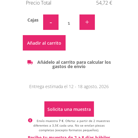
Precio Total
54,72 €
Cajas
Alternative:
Añadir al carrito
Añádelo al carrito para calcular los
gastos de envío
Entrega estimada el 12 - 18 agosto, 2026
Solicita una muestra
Envío muestra
7 €
. Oferta: a partir de 2 muestras
diferentes a 3,5€ cada una. No se envían piezas
completas (excepto formatos pequeños).
Alternative:
Recibe tu muestra de 2 a 8 días hábiles