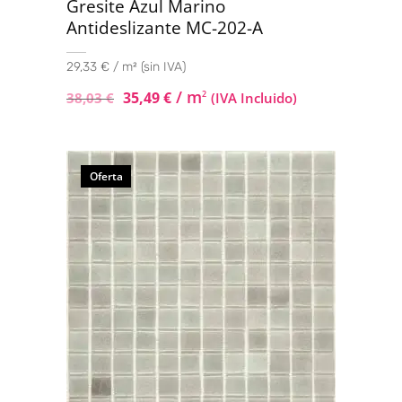
Gresite Azul Marino
Antideslizante MC-202-A
29,33 € / m² (sin IVA)
/ m
35,49
€
2
38,03
€
(IVA Incluido)
Oferta