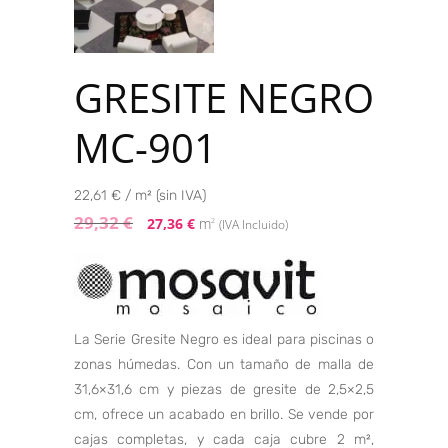
GRESITE NEGRO
MC-901
22,61 € / m² (sin IVA)
29,32
€
27,36
€
m
2
(IVA Incluido)
La Serie Gresite Negro es ideal para piscinas o
zonas húmedas. Con un tamaño de malla de
31,6×31,6 cm y piezas de gresite de 2,5×2,5
cm, ofrece un acabado en brillo. Se vende por
cajas completas, y cada caja cubre 2 m²,