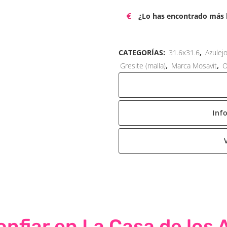
¿Lo has encontrado más b
CATEGORÍAS:
31.6x31.6
,
Azulej
Gresite (malla)
,
Marca Mosavit
,
O
Inf
nfiar en La Casa de los 