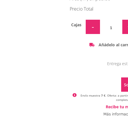
Precio Total
Cajas
Añádelo al carr
Entrega est
So
Envío muestra
7 €
. Oferta: a part
completa
Recibe tu m
Más informac