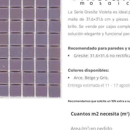
La Serie Gresite Violeta es idea
malla de 31,6×31,6 cm y piezas
brillo. Se vende por cajas comp
solución elegante y funcional par
Recomendado para paredes y s
Gresite: 31,6×31,6 no rectific
Colores disponibles:
Arce, Beige y Gris.
Entrega estimada el 11 - 17 agost
Recomendamos que solicite un 10% extra a s
Cuantos m2 necesita (m
)
2
Area (m
) en pedido
2