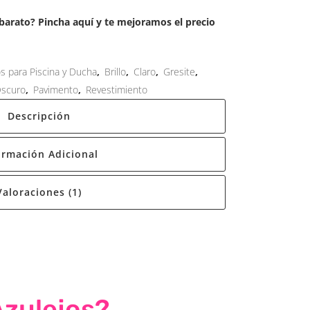
arato? Pincha aquí y te mejoramos el precio
os para Piscina y Ducha
,
Brillo
,
Claro
,
Gresite
,
scuro
,
Pavimento
,
Revestimiento
Descripción
ormación Adicional
Valoraciones (1)
Azulejos?