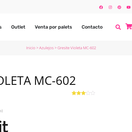
s
Outlet
Venta por palets
Contacto
Inicio
>
Azulejos
>
Gresite Violeta MC-602
IOLETA MC-602
Valorado
1
con
3.00
de
o)
5 en
base a
valoración
de un
cliente