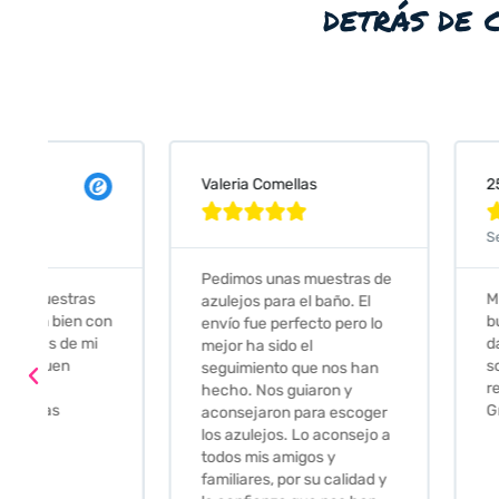
detrás de 
Valeria Comellas
25 abr 2024










Servicio excelente
Pedimos unas muestras de
Muy amables, con
azulejos para el baño. El
buena disponibilid
envío fue perfecto pero lo
darte opciones y
mejor ha sido el
soluciones. fantás
seguimiento que nos han
relación calidad-pr
hecho. Nos guiaron y
Gracias por todo
aconsejaron para escoger
los azulejos. Lo aconsejo a
todos mis amigos y
familiares, por su calidad y