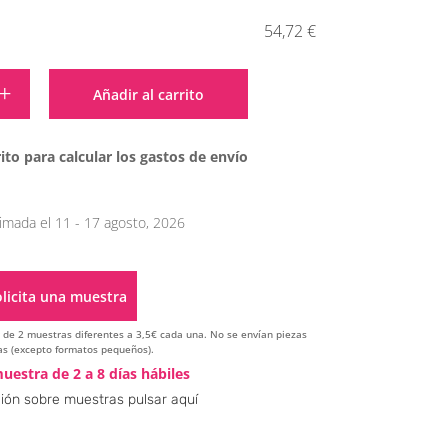
54,72 €
Alternative:
Añadir al carrito
ito para calcular los gastos de envío
imada el 11 - 17 agosto, 2026
licita una muestra
ir de 2 muestras diferentes a 3,5€ cada una. No se envían piezas
s (excepto formatos pequeños).
Alternative:
uestra de 2 a 8 días hábiles
ión sobre muestras pulsar aquí