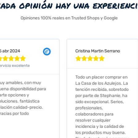
cada opinión hay una experienc
Opiniones 100% reales en Trusted Shops y Google
Cristina Martin Serrano
Vanessa







Todo un placer comprar en
Excelent
 muy
La Casa de los Azulejos. La
muy com
ad para
tención recibida, sobretodo
sus clien
por parte de Stephanie, ha
recomie
tica
sido excepcional. Serios,
ecio.
profesionales,
colaboradores para
resolver cualquier
incidencia y la calidad de
los productos muy buena.