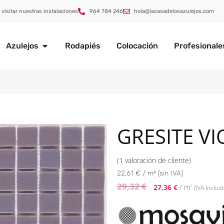
 visitar nuestras instalaciones
964 784 246
hola@lacasadelosazulejos.com
Azulejos
Rodapiés
Colocación
Profesionale
GRESITE V
(
1
valoración de cliente)
22,61 € / m² (sin IVA)
29,32
€
27,36
€
/ m
2
(IVA Incluid