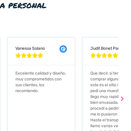
ia personal
 Solano
Judit Bonet Pardell








e calidad y diseño,
Que decir, si teneis que
prometidos con
comprar alguna baldosa
tes, los
este és el sitio indicado! Yo
ndo.
pedi una muestra y me
llego muy rapidoy super
bien envasada. Luego
procedí a pedirlas todas y
me lo pusieron muy facil.
Hasta el transportista me
llamo varias veces para