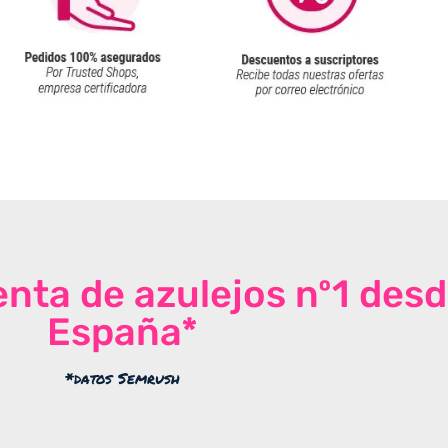
venta de azulejos nº1 des
España*
*datos Semrush