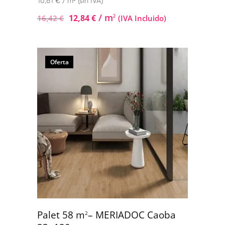
10,61 € / m² (sin IVA)
/ m
12,84
€
2
16,42
€
(IVA Incluido)
Oferta
Palet 58 m
– MERIADOC Caoba
2