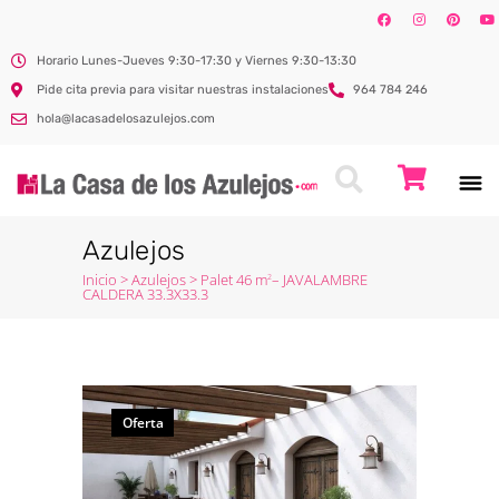
Horario Lunes-Jueves 9:30-17:30 y Viernes 9:30-13:30
Pide cita previa para visitar nuestras instalaciones
964 784 246
hola@lacasadelosazulejos.com
Azulejos
Inicio
>
Azulejos
>
Palet 46 m
– JAVALAMBRE
2
CALDERA 33.3X33.3
Oferta