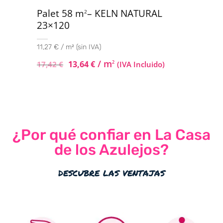
Palet 58 m
– KELN NATURAL
2
23×120
11,27 € / m² (sin IVA)
/ m
13,64
€
2
17,42
€
(IVA Incluido)
¿Por qué confiar en La Casa
de los Azulejos?
descubre las ventajas