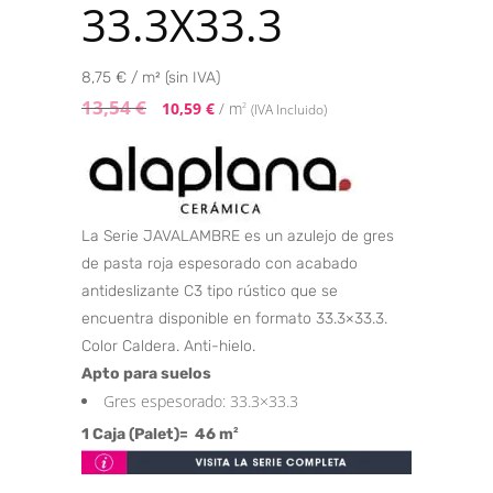
33.3X33.3
8,75 € / m² (sin IVA)
13,54
€
10,59
€
/ m
2
(IVA Incluido)
La Serie JAVALAMBRE es un azulejo de gres
de pasta roja espesorado con acabado
antideslizante C3 tipo rústico que se
encuentra disponible en formato 33.3×33.3.
Color Caldera. Anti-hielo.
Apto para suelos
Gres espesorado: 33.3×33.3
1 Caja (Palet)= 46 m
2