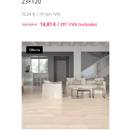
23×120
12,24 € / m² (sin IVA)
/ m
14,81
€
2
18,94
€
(IVA Incluido)
Oferta