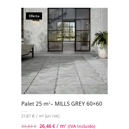
Oferta
Palet 25 m
– MILLS GREY 60×60
2
21,87 € / m² (sin IVA)
/ m
26,46
€
2
33,83
€
(IVA Incluido)