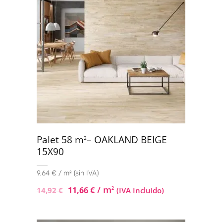
Palet 58 m
– OAKLAND BEIGE
2
15X90
9,64 € / m² (sin IVA)
/ m
11,66
€
2
14,92
€
(IVA Incluido)