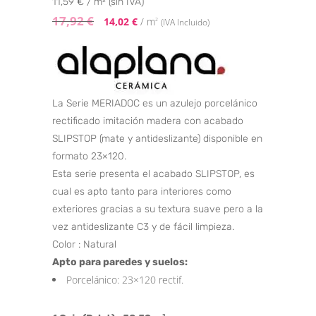
11,59 € / m² (sin IVA)
17,92
€
14,02
€
/ m
2
(IVA Incluido)
La Serie MERIADOC es un azulejo porcelánico
rectificado imitación madera con acabado
SLIPSTOP (mate y antideslizante) disponible en
formato 23×120.
Esta serie presenta el acabado SLIPSTOP, es
cual es apto tanto para interiores como
exteriores gracias a su textura suave pero a la
vez antideslizante C3 y de fácil limpieza.
Color : Natural
Apto para paredes y suelos:
Porcelánico: 23×120 rectif.
2