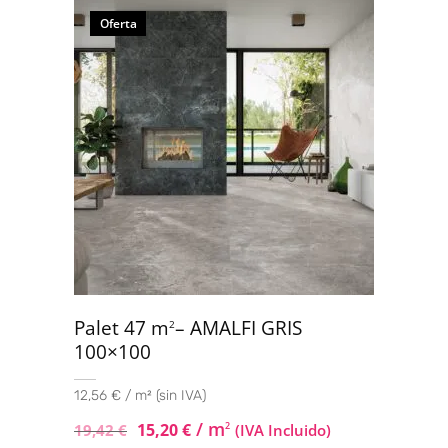
Oferta
Palet 47 m
– AMALFI GRIS
2
100×100
12,56 € / m² (sin IVA)
/ m
15,20
€
2
19,42
€
(IVA Incluido)