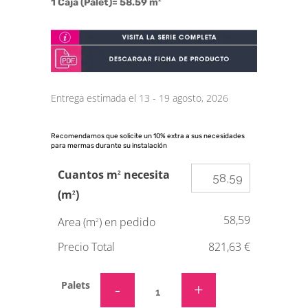
1 Caja (Palet)= 58.59 m
Entrega estimada el 13 - 19 agosto, 2026
Recomendamos que solicite un 10% extra a sus necesidades
para mermas durante su instalación
Cuantos m
necesita
2
(m
)
2
58,59
Area (m
) en pedido
2
Precio Total
821,63 €
Palets