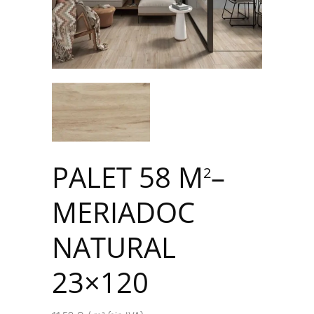
PALET 58 M
–
2
MERIADOC
NATURAL
23×120