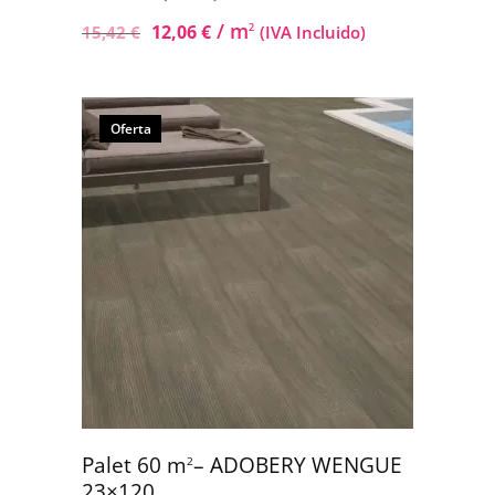
/ m
12,06
€
2
15,42
€
(IVA Incluido)
Oferta
Palet 60 m
– ADOBERY WENGUE
2
23×120