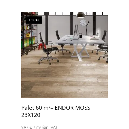
Oferta
Palet 60 m
– ENDOR MOSS
2
23X120
9,97 € / m² (sin IVA)