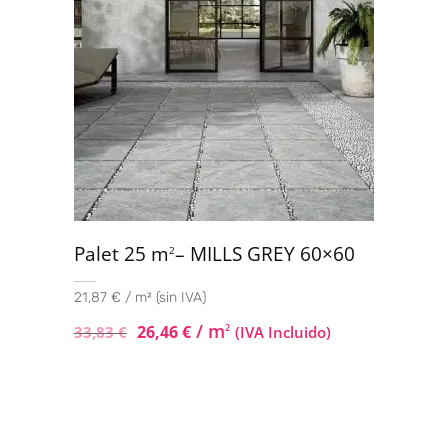
Palet 25 m
– MILLS GREY 60×60
2
21,87 € / m² (sin IVA)
/ m
26,46
€
2
33,83
€
(IVA Incluido)