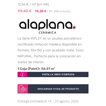
12,56 € / m² (sin IVA)
19,42
€
15,20
€
/ m
2
(IVA Incluido)
La Serie RIPLEY es un azulejo porcelánico
rectificado imitación madera disponible en
formato 30×150 y con acabado mate. Color:
NATURAL. Perfecto para la colocación en
suelos de interior.
1 Caja (Palet)= 56.51 m
2
Entrega estimada el 14 - 20 agosto, 2026