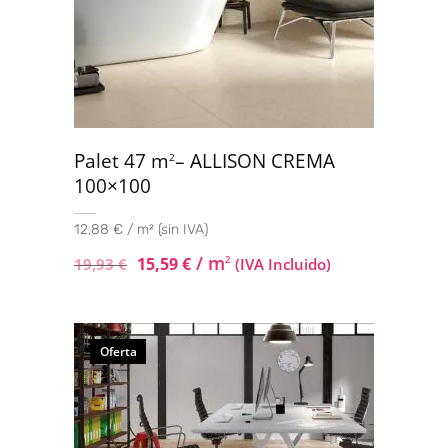
Palet 47 m
– ALLISON CREMA
2
100×100
12,88 € / m² (sin IVA)
/ m
15,59
€
2
19,93
€
(IVA Incluido)
Oferta