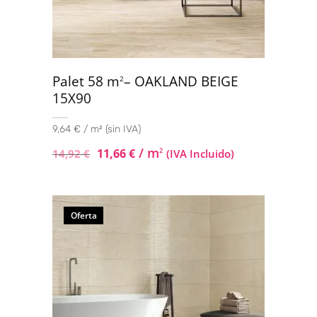
Palet 58 m
– OAKLAND BEIGE
2
15X90
9,64 € / m² (sin IVA)
/ m
11,66
€
2
14,92
€
(IVA Incluido)
Oferta