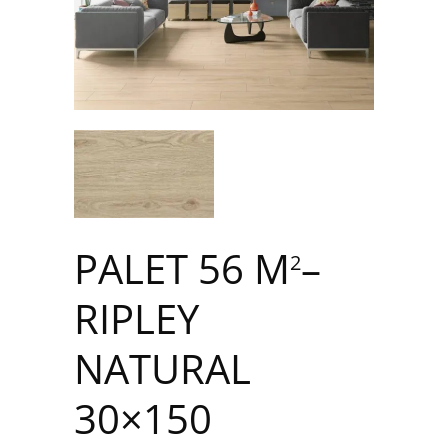
PALET 56 M
–
2
RIPLEY
NATURAL
30×150