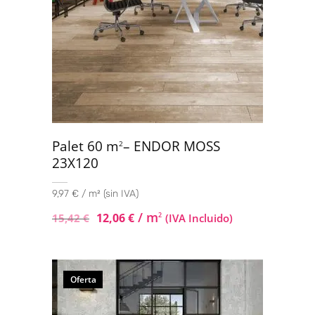
Palet 60 m
– ENDOR MOSS
2
23X120
9,97 € / m² (sin IVA)
/ m
12,06
€
2
15,42
€
(IVA Incluido)
Oferta