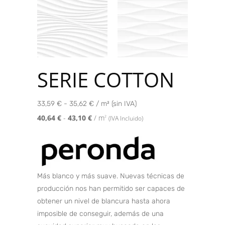
SERIE COTTON
33,59 € - 35,62 € / m² (sin IVA)
40,64
€
-
43,10
€
/ m
2
(IVA Incluido)
Más blanco y más suave. Nuevas técnicas de
producción nos han permitido ser capaces de
obtener un nivel de blancura hasta ahora
imposible de conseguir, además de una