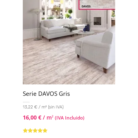
Serie DAVOS Gris
13,22 € / m² (sin IVA)
16,00
€
/ m
2
(IVA Incluido)
Valorado con