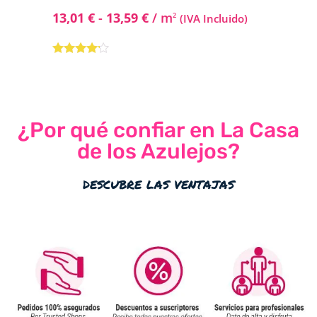
13,01
€
-
13,59
€
/ m
2
(IVA Incluido)
Valorado
con
4.00
de 5
¿Por qué confiar en La Casa
de los Azulejos?
descubre las ventajas