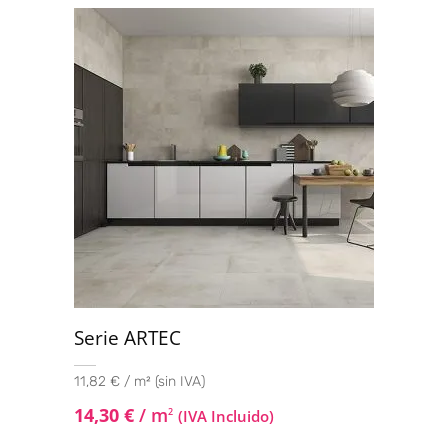
5.00
de 5
Serie ARTEC
11,82 € / m² (sin IVA)
14,30
€
/ m
2
(IVA Incluido)