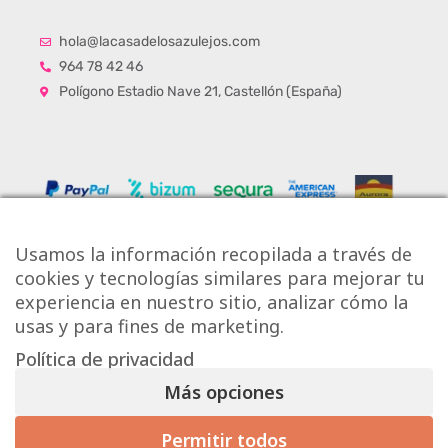
hola@lacasadelosazulejos.com
964 78 42 46
Polígono Estadio Nave 21, Castellón (España)
Usamos la información recopilada a través de
cookies y tecnologías similares para mejorar tu
experiencia en nuestro sitio, analizar cómo la
usas y para fines de marketing.
Política de privacidad
Copyright © Onlytiles S.L.
Más opciones
La Casa de los Azulejos ®
Permitir todos