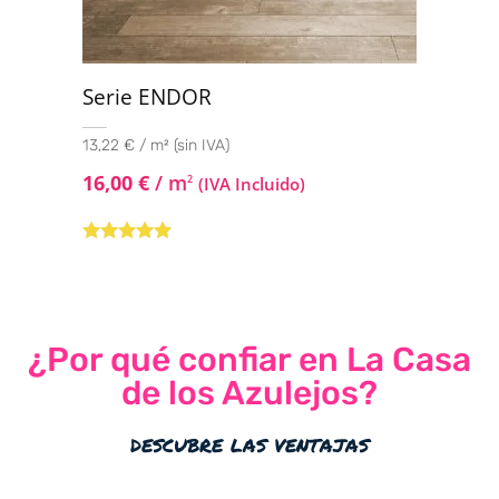
Serie ENDOR
13,22 € / m² (sin IVA)
16,00
€
/ m
2
(IVA Incluido)
Valorado con
5.00
de 5
¿Por qué confiar en La Casa
de los Azulejos?
descubre las ventajas