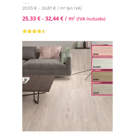
20,93 € - 26,81 € / m² (sin IVA)
25,33
€
-
32,44
€
/ m
2
(IVA Incluido)
Valorado
con
4.33
de 5