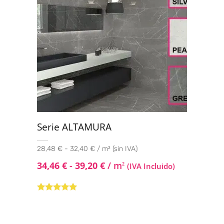
Serie ALTAMURA
28,48 € - 32,40 € / m² (sin IVA)
34,46
€
-
39,20
€
/ m
2
(IVA Incluido)
Valorado con
5.00
de 5