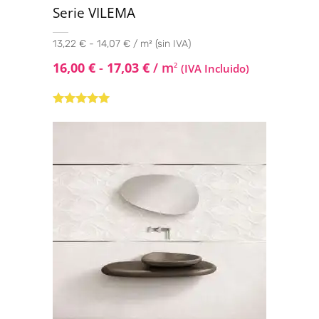
Serie VILEMA
13,22 € - 14,07 € / m² (sin IVA)
16,00
€
-
17,03
€
/ m
2
(IVA Incluido)
Valorado con
5.00
de 5