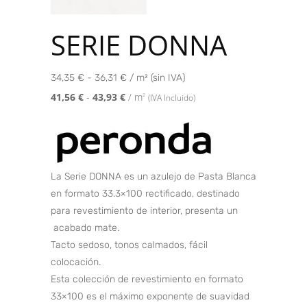
SERIE DONNA
34,35 € - 36,31 € / m² (sin IVA)
41,56
€
-
43,93
€
/ m
2
(IVA Incluido)
La Serie DONNA es un azulejo de Pasta Blanca
en formato 33.3×100 rectificado, destinado
para revestimiento de interior, presenta un
acabado mate.
Tacto sedoso, tonos calmados, fácil
colocación.
Esta colección de revestimiento en formato
33×100 es el máximo exponente de suavidad