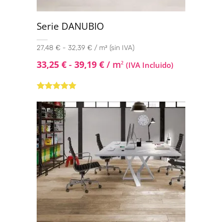
Serie DANUBIO
27,48 € - 32,39 € / m² (sin IVA)
33,25
€
-
39,19
€
/ m
2
(IVA Incluido)
Valorado con
5.00
de 5