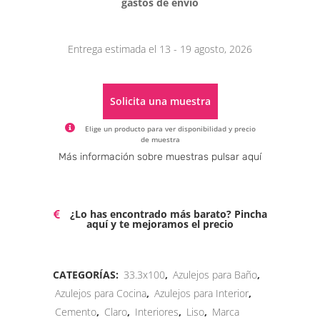
gastos de envío
Entrega estimada el 13 - 19 agosto, 2026
Solicita una muestra
Elige un producto para ver disponibilidad y precio
de muestra
Alternative:
Más información sobre muestras pulsar aquí
¿Lo has encontrado más barato? Pincha
aquí y te mejoramos el precio
CATEGORÍAS:
33.3x100
,
Azulejos para Baño
,
Azulejos para Cocina
,
Azulejos para Interior
,
Cemento
,
Claro
,
Interiores
,
Liso
,
Marca