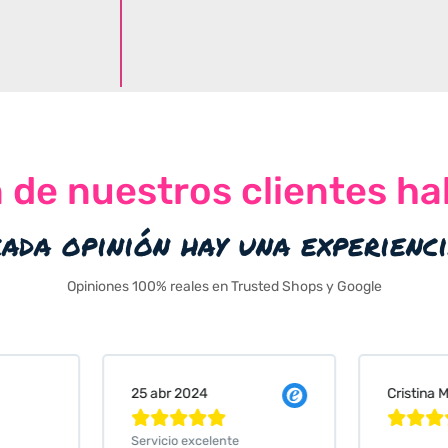
n de nuestros clientes ha
cada opinión hay una experienc
Opiniones 100% reales en Trusted Shops y Google
Cristina Martin Serrano
Vanessa






