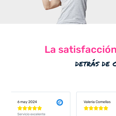
La satisfacció
detrás de 
Valeria Comellas
25 abr 2024










Servicio excelente