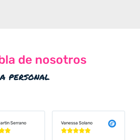
bla de nosotros
ia personal
 Solano
Judit Bonet Pardell







