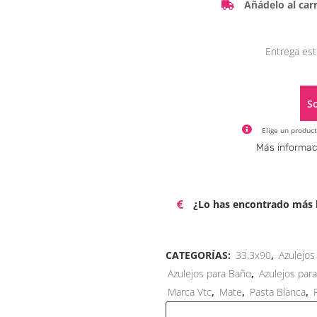
Añádelo al carr
Entrega est
So
Elige un product
Más informac
¿Lo has encontrado más b
CATEGORÍAS:
33.3x90
,
Azulejos
Azulejos para Baño
,
Azulejos par
Marca Vtc
,
Mate
,
Pasta Blanca
,