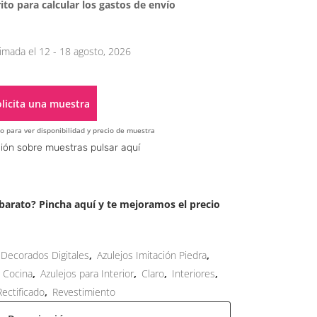
ito para calcular los gastos de envío
imada el 12 - 18 agosto, 2026
licita una muestra
o para ver disponibilidad y precio de muestra
Alternative:
ión sobre muestras pulsar aquí
arato? Pincha aquí y te mejoramos el precio
 Decorados Digitales
,
Azulejos Imitación Piedra
,
a Cocina
,
Azulejos para Interior
,
Claro
,
Interiores
,
Rectificado
,
Revestimiento