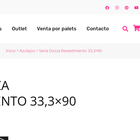
s
Outlet
Venta por palets
Contacto
Inicio
>
Azulejos
>
Serie Dozza Revestimiento 33,3×90
ZA
ENTO 33,3×90