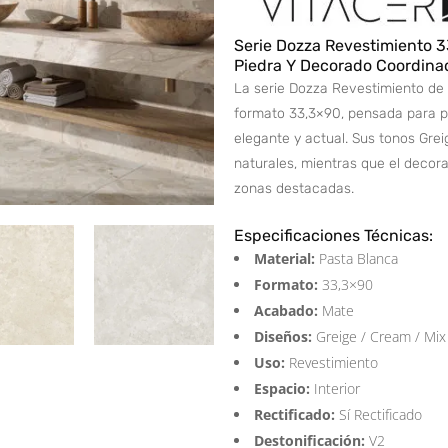
Serie Dozza Revestimiento 3
Piedra Y Decorado Coordina
La serie Dozza Revestimiento de 
formato 33,3×90, pensada para pa
elegante y actual. Sus tonos Gre
naturales, mientras que el decora
zonas destacadas.
Especificaciones Técnicas:
Material:
Pasta Blanca
Formato:
33,3×90
Acabado:
Mate
Diseños:
Greige / Cream / Mix
Uso:
Revestimiento
Espacio:
Interior
Rectificado:
Sí Rectificado
Destonificación:
V2