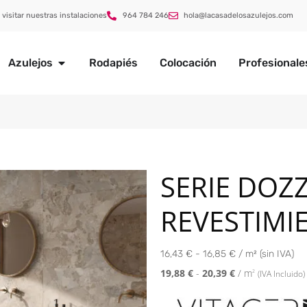
 visitar nuestras instalaciones
964 784 246
hola@lacasadelosazulejos.com
Azulejos
Rodapiés
Colocación
Profesionale
SERIE DOZ
REVESTIMI
16,43 € - 16,85 € / m² (sin IVA)
19,88
€
-
20,39
€
/ m
2
(IVA Incluido)