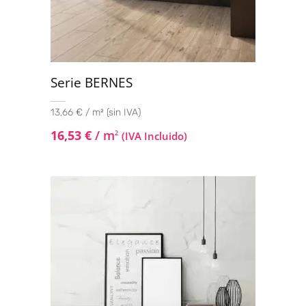
Serie BERNES
13,66 € / m² (sin IVA)
16,53
€
/ m
2
(IVA Incluido)