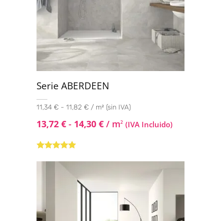
Serie ABERDEEN
11,34 € - 11,82 € / m² (sin IVA)
13,72
€
-
14,30
€
/ m
2
(IVA Incluido)
Valorado con
5.00
de 5