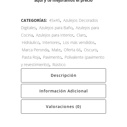
aquí y te mejoramos el precio
CATEGORÍAS:
45x45
,
Azulejos Decorados
Digitales
,
Azulejos para Baño
,
Azulejos para
Cocina
,
Azulejos para Interior
,
Claro
,
Hidráulico
,
Interiores
,
Los más vendidos
,
Marca Peronda
,
Mate
,
Oferta 66
,
Oscuro
,
Pasta Roja
,
Pavimento
,
Polivalente (pavimento
y revestimiento)
,
Rústico
Descripción
Información Adicional
Valoraciones (0)