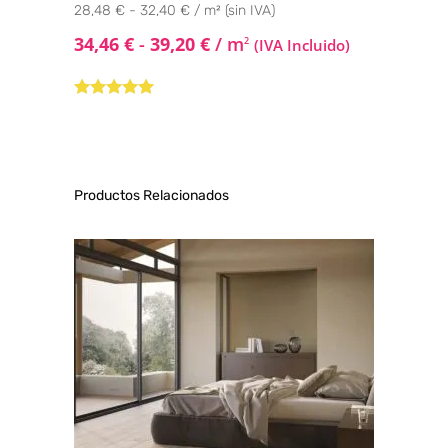
28,48 € - 32,40 € / m² (sin IVA)
34,46
€
-
39,20
€
/ m
2
(IVA Incluido)
Valorado con
5.00
de 5
Productos Relacionados