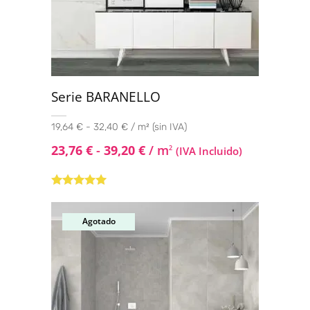
Serie BARANELLO
19,64 € - 32,40 € / m² (sin IVA)
23,76
€
-
39,20
€
/ m
2
(IVA Incluido)
Valorado con
5.00
de 5
Agotado