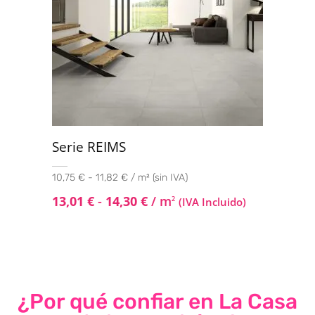
Serie REIMS
10,75 € - 11,82 € / m² (sin IVA)
13,01
€
-
14,30
€
/ m
2
(IVA Incluido)
¿Por qué confiar en La Casa