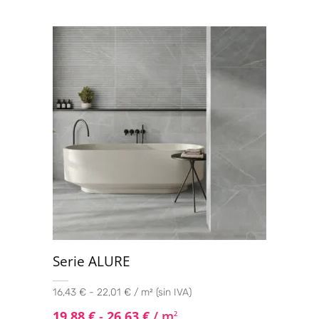
Deco Triangle 33x100
(1)
Serie ALURE
16,43 € - 22,01 € / m² (sin IVA)
19,88
€
-
26,63
€
/ m
2