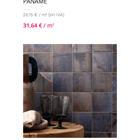
PANAME
26,15 € / m² (sin IVA)
31,64
€
/ m
2