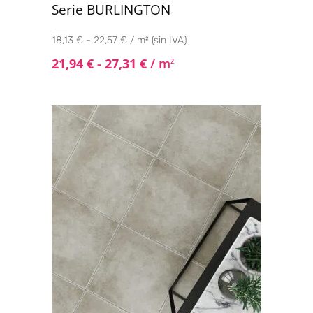
Serie BURLINGTON
18,13 € - 22,57 € / m² (sin IVA)
21,94
€
-
27,31
€
/ m
2