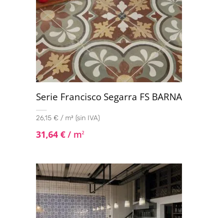
Serie Francisco Segarra FS BARNA
26,15 € / m² (sin IVA)
31,64
€
/ m
2