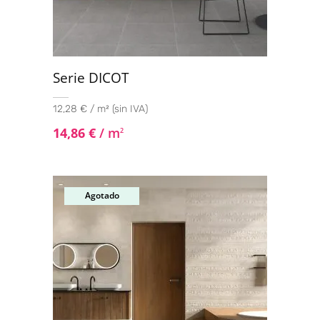
Serie DICOT
12,28 € / m² (sin IVA)
14,86
€
/ m
2
Agotado