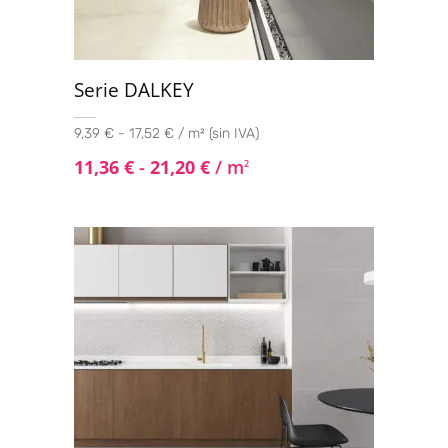
Serie DALKEY
9,39 € - 17,52 € / m² (sin IVA)
11,36
€
-
21,20
€
/ m
2