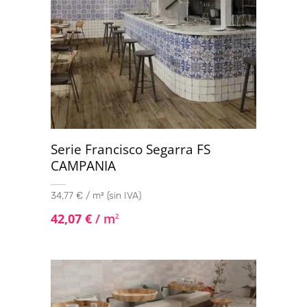
Serie Francisco Segarra FS
CAMPANIA
34,77 € / m² (sin IVA)
42,07
€
/ m
2