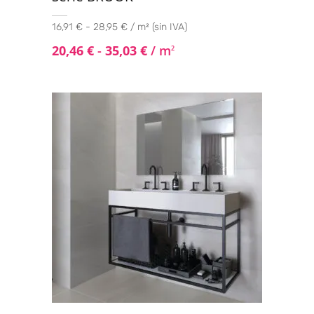
16,91 € - 28,95 € / m² (sin IVA)
20,46
€
-
35,03
€
/ m
2