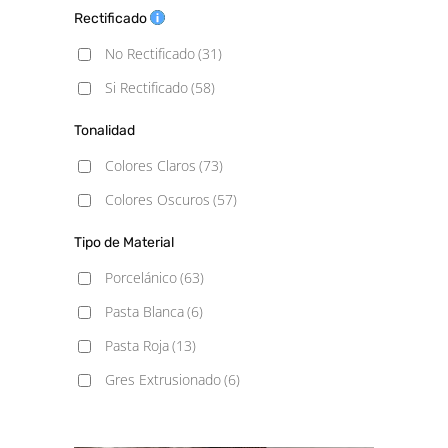
19.5x121.5
(1)
Rectificado
20X20
(1)
No Rectificado
(31)
20x120
(1)
Si Rectificado
(58)
23x120
(6)
Tonalidad
25x150
(3)
Colores Claros
(73)
30x60
(14)
Colores Oscuros
(57)
30x60 Mosaic
(1)
Tipo de Material
30x60 Pasta Blanca
(1)
Porcelánico
(63)
30x90
(1)
Pasta Blanca
(6)
30X150
(5)
Pasta Roja
(13)
30x180
(1)
Gres Extrusionado
(6)
33.3X33.3
(2)
33.3x33.3 C3
(1)