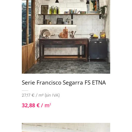
Serie Francisco Segarra FS ETNA
27,17 € / m² (sin IVA)
32,88
€
/ m
2