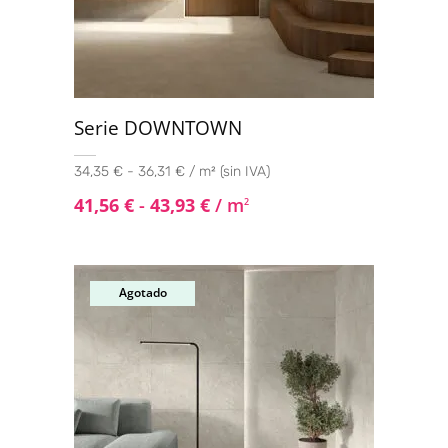
Serie DOWNTOWN
34,35 € - 36,31 € / m² (sin IVA)
41,56
€
-
43,93
€
/ m
2
Agotado