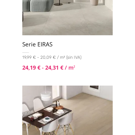
Serie EIRAS
19,99 € - 20,09 € / m² (sin IVA)
24,19
€
-
24,31
€
/ m
2