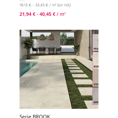
18,13 € - 33,43 € / m² (sin IVA)
21,94
€
-
40,45
€
/ m
2
Serie BROOK