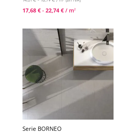
14,61 € - 18,79 € / m² (sin IVA)
17,68
€
-
22,74
€
/ m
2
Serie BORNEO