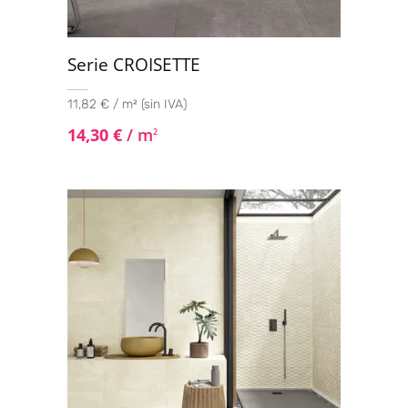
Serie CROISETTE
11,82 € / m² (sin IVA)
14,30
€
/ m
2