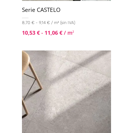
Serie CASTELO
8,70 € - 9,14 € / m² (sin IVA)
10,53
€
-
11,06
€
/ m
2