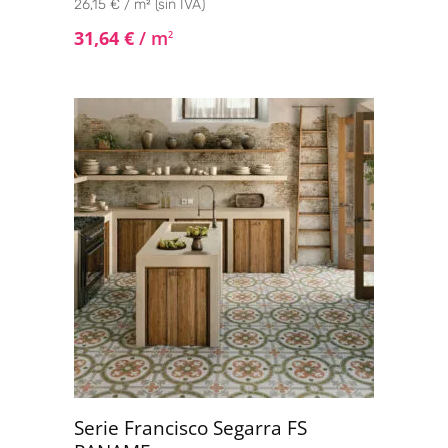
26,15 € / m² (sin IVA)
31,64
€
/ m
2
Serie Francisco Segarra FS