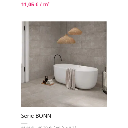
11,05
€
/ m
2
Serie BONN