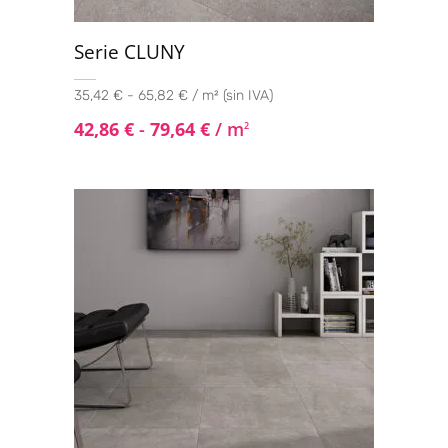
Serie CLUNY
35,42 € - 65,82 € / m² (sin IVA)
42,86
€
-
79,64
€
/ m
2