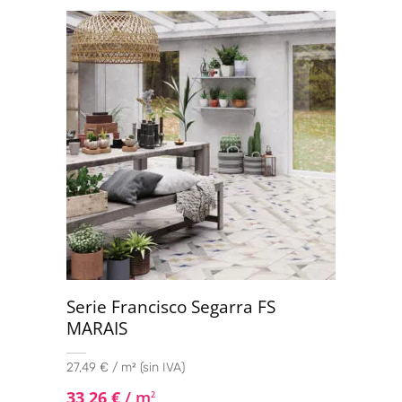
Serie Francisco Segarra FS
MARAIS
27,49 € / m² (sin IVA)
33,26
€
/ m
2