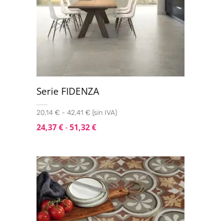
Serie FIDENZA
20,14 € - 42,41 € (sin IVA)
24,37
€
-
51,32
€