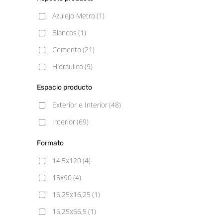
Azulejo Metro
(1)
Blancos
(1)
Cemento
(21)
Hidráulico
(9)
Madera
(10)
Espacio producto
Mármol
(7)
Exterior e Interior
(48)
Metálico
(1)
Interior
(69)
Monocolor
(1)
Formato
Piedra
(29)
14.5x120
(4)
Rústico
(11)
15x90
(4)
16,25x16,25
(1)
16,25x66,5
(1)