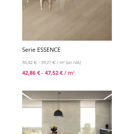
Serie ESSENCE
35,42 € - 39,27 € / m² (sin IVA)
42,86
€
-
47,52
€
/ m
2