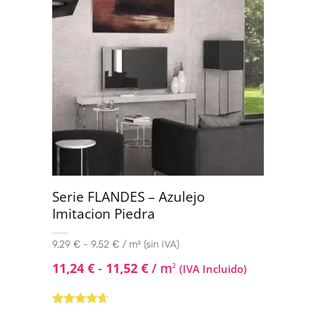
Serie FLANDES – Azulejo
Imitacion Piedra
9,29 € - 9,52 € / m² (sin IVA)
11,24
€
-
11,52
€
/ m
2
(IVA Incluido)
Valorado