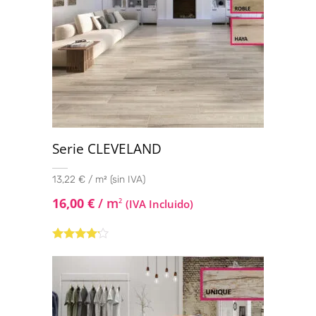
Serie CLEVELAND
13,22 € / m² (sin IVA)
16,00
€
/ m
2
(IVA Incluido)
Valorado
con
4.00
de 5