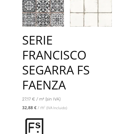
SERIE
FRANCISCO
SEGARRA FS
FAENZA
27,17 € / m² (sin IVA)
32,88
€
/ m
2
(IVA Incluido)