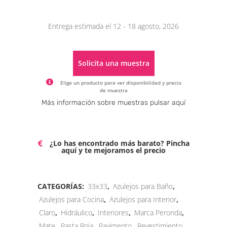
Entrega estimada el 12 - 18 agosto, 2026
Solicita una muestra
Elige un producto para ver disponibilidad y precio
de muestra
Alternative:
Más información sobre muestras pulsar aquí
¿Lo has encontrado más barato? Pincha
aquí y te mejoramos el precio
CATEGORÍAS:
33x33
,
Azulejos para Baño
,
Azulejos para Cocina
,
Azulejos para Interior
,
Claro
,
Hidráulico
,
Interiores
,
Marca Peronda
,
Mate
,
Pasta Roja
,
Pavimento
,
Revestimiento
,