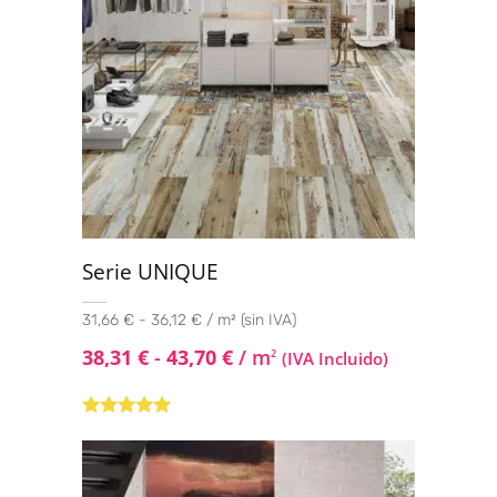
Serie UNIQUE
31,66 € - 36,12 € / m² (sin IVA)
38,31
€
-
43,70
€
/ m
2
(IVA Incluido)
Valorado con
5.00
de 5