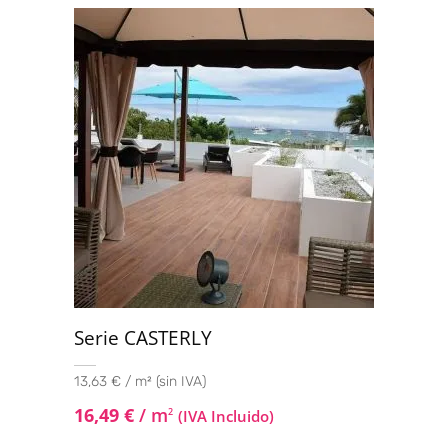
con
4.50
de
5
Serie CASTERLY
13,63 € / m² (sin IVA)
16,49
€
/ m
2
(IVA Incluido)