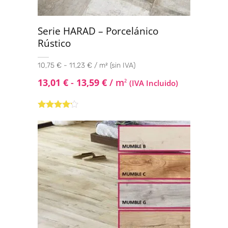
Serie HARAD – Porcelánico
Rústico
10,75 € - 11,23 € / m² (sin IVA)
13,01
€
-
13,59
€
/ m
2
(IVA Incluido)
Valorado
con
4.00
de 5