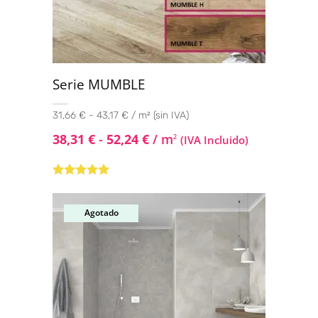
Serie MUMBLE
31,66 € - 43,17 € / m² (sin IVA)
38,31
€
-
52,24
€
/ m
2
(IVA Incluido)
Valorado con
5.00
de 5
Agotado