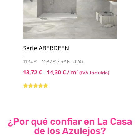
Serie ABERDEEN
11,34 € - 11,82 € / m² (sin IVA)
13,72
€
-
14,30
€
/ m
2
(IVA Incluido)
Valorado con
5.00
de 5
¿Por qué confiar en La Casa
de los Azulejos?