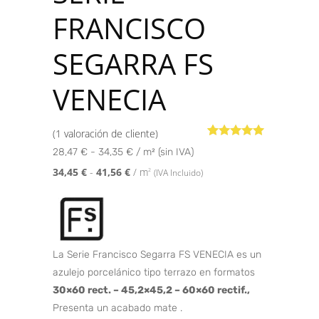
FRANCISCO
SEGARRA FS
VENECIA
(
1
valoración de cliente)
Valorado con
1
28,47 € - 34,35 € / m² (sin IVA)
5.00
de 5 en
base a
34,45
€
-
41,56
€
/ m
2
(IVA Incluido)
valoración
de un cliente
La Serie Francisco Segarra FS VENECIA es un
azulejo porcelánico tipo terrazo en formatos
30×60 rect. – 45,2×45,2 – 60×60 rectif.,
Presenta un acabado mate .