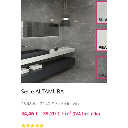
Serie ALTAMURA
28,48 € - 32,40 € / m² (sin IVA)
34,46
€
-
39,20
€
/ m
2
(IVA Incluido)