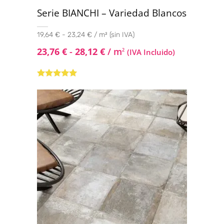
Serie BIANCHI – Variedad Blancos
19,64 € - 23,24 € / m² (sin IVA)
23,76
€
-
28,12
€
/ m
2
(IVA Incluido)
Valorado con
5.00
de 5