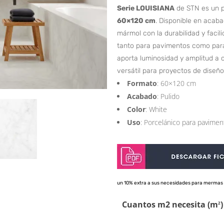
Serie LOUISIANA
de STN es un p
60×120 cm
. Disponible en acaba
mármol con la durabilidad y faci
tanto para pavimentos como para
aporta luminosidad y amplitud a 
versátil para proyectos de diseño
Formato
: 60×120 cm
Acabado
: Pulido
Color
: White
Uso
: Porcelánico para pavimen
un 10% extra a sus necesidades para mermas 
Cuantos m2 necesita (m
)
2