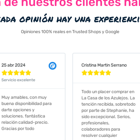
n de nuestros clientes ha
cada opinión hay una experienc
Opiniones 100% reales en Trusted Shops y Google
Cristina Martin Serrano
Vanessa







Todo un placer comprar en
Excelent
 muy
La Casa de los Azulejos. La
muy com
ad para
tención recibida, sobretodo
sus clien
por parte de Stephanie, ha
recomie
tica
sido excepcional. Serios,
ecio.
profesionales,
colaboradores para
resolver cualquier