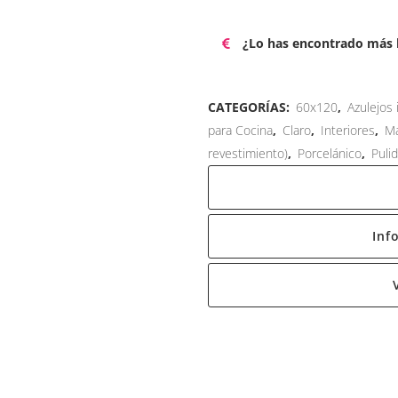
¿Lo has encontrado más b
CATEGORÍAS:
60x120
,
Azulejos
para Cocina
,
Claro
,
Interiores
,
Ma
revestimiento)
,
Porcelánico
,
Puli
Inf