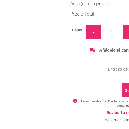
Area (m
) en pedido
2
Precio Total
Cajas
Añádelo al carr
Entrega est
So
Envío muestra
7 €
. Oferta: a part
completa
Recibe tu m
Más informac