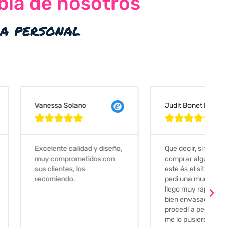
bla de nosotros
ia personal
 Solano
Judit Bonet Pardell








e calidad y diseño,
Que decir, si teneis que
prometidos con
comprar alguna baldosa
tes, los
este és el sitio indicado! Yo
ndo.
pedi una muestra y me
llego muy rapidoy super
bien envasada. Luego
procedí a pedirlas todas y
me lo pusieron muy facil.