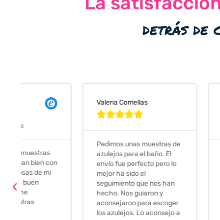
La satisfacció
detrás de 
Valeria Comellas
25 abr 2024










Servicio excelente
Pedimos unas muestras de
Muy amables, con
azulejos para el baño. El
buena disponibilid
envío fue perfecto pero lo
darte opciones y
mejor ha sido el
soluciones. fantás
seguimiento que nos han
relación calidad-pr
hecho. Nos guiaron y
Gracias por todo
aconsejaron para escoger
los azulejos. Lo aconsejo a