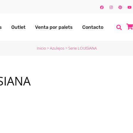
s
Outlet
Venta por palets
Contacto
Inicio
>
Azulejos
>
Serie LOUISIANA
SIANA