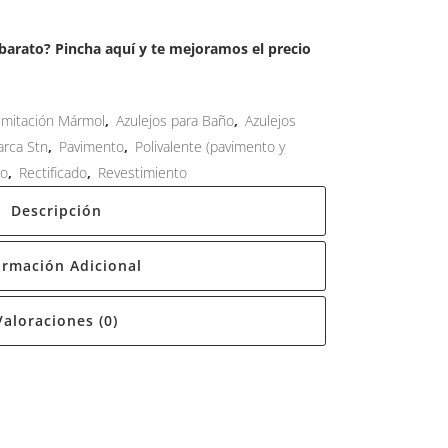
arato? Pincha aquí y te mejoramos el precio
 imitación Mármol
,
Azulejos para Baño
,
Azulejos
rca Stn
,
Pavimento
,
Polivalente (pavimento y
do
,
Rectificado
,
Revestimiento
Descripción
ormación Adicional
Valoraciones (0)