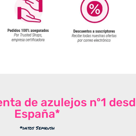
venta de azulejos nº1 des
España*
*datos Semrush