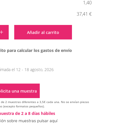
1,40
37,41 €
Alternative:
Añadir al carrito
ito para calcular los gastos de envío
imada el 12 - 18 agosto, 2026
licita una muestra
ir de 2 muestras diferentes a 3,5€ cada una. No se envían piezas
s (excepto formatos pequeños).
Alternative:
uestra de 2 a 8 días hábiles
ión sobre muestras pulsar aquí