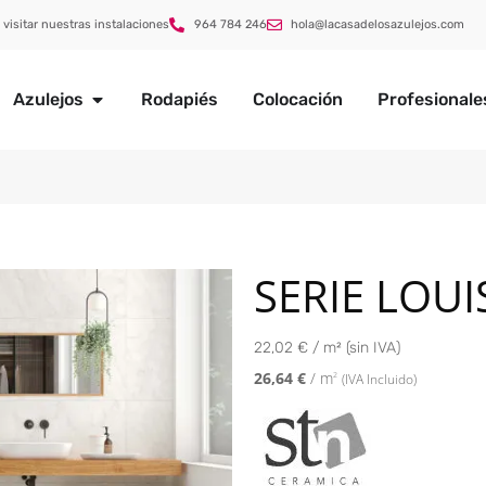
 visitar nuestras instalaciones
964 784 246
hola@lacasadelosazulejos.com
Azulejos
Rodapiés
Colocación
Profesionale
SERIE LOUI
22,02 € / m² (sin IVA)
26,64
€
/ m
2
(IVA Incluido)