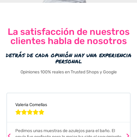
La satisfacción de nuestros
clientes habla de nosotros
detrás de cada opinión hay una experiencia
personal
Opiniones 100% reales en Trusted Shops y Google
Valeria Comellas





Pedimos unas muestras de azulejos para el baño. El
envío fue perfecto pero lo mejor ha sido el seguimiento