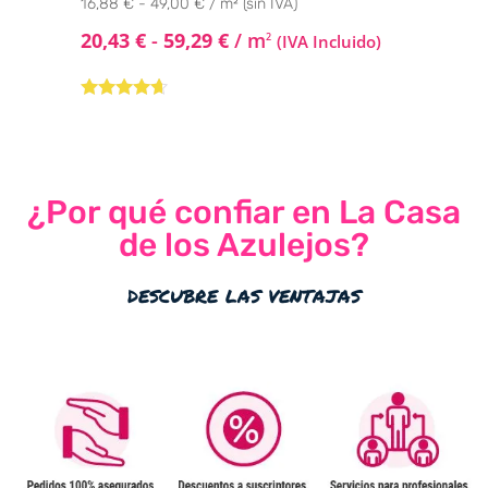
16,88 € - 49,00 € / m² (sin IVA)
20,43
€
-
59,29
€
/ m
2
(IVA Incluido)
Valorado
con
4.50
de
5
¿Por qué confiar en La Casa
de los Azulejos?
descubre las ventajas