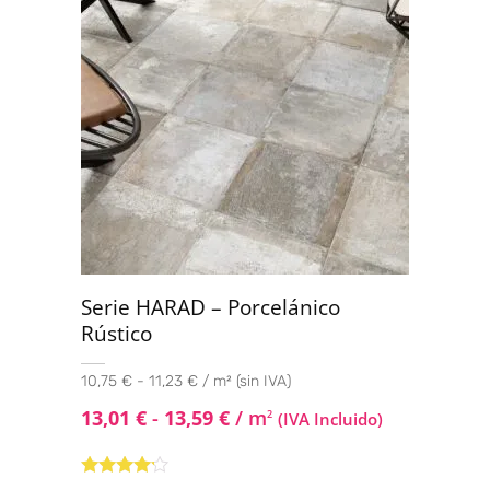
Serie HARAD – Porcelánico
Rústico
10,75 € - 11,23 € / m² (sin IVA)
13,01
€
-
13,59
€
/ m
2
(IVA Incluido)
Valorado