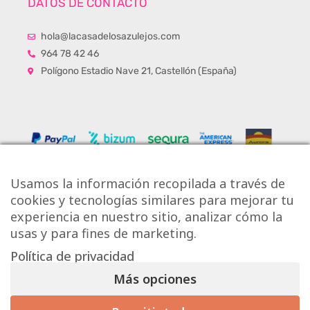
DATOS DE CONTACTO
hola@lacasadelosazulejos.com
964 78 42 46
Polígono Estadio Nave 21, Castellón (España)
Usamos la información recopilada a través de
cookies y tecnologías similares para mejorar tu
experiencia en nuestro sitio, analizar cómo la
usas y para fines de marketing.
Política de privacidad
Copyright © Onlytiles S.L.
Más opciones
La Casa de los Azulejos ®