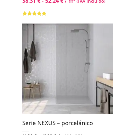
38,31
€
-
52,24
€
/ m
(IVA Incluido)
Valorado con
5.00
de 5
Serie NEXUS – porcelánico