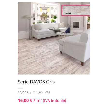
con
4.00
de 5
Serie DAVOS Gris
13,22 € / m² (sin IVA)
16,00
€
/ m
2
(IVA Incluido)