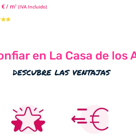
9
€
/ m
2
(IVA Incluido)
do con
 5
nfiar en La Casa de los 
descubre las ventajas