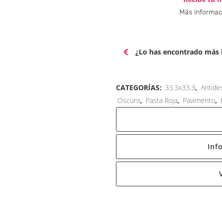
Más informac
¿Lo has encontrado más b
CATEGORÍAS:
33.3x33.3
,
Antide
Oscuro
,
Pasta Roja
,
Pavimento
,
Inf