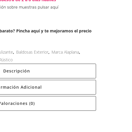
ión sobre muestras pulsar aquí
arato? Pincha aquí y te mejoramos el precio
slizante
,
Baldosas Exterior
,
Marca Alaplana
,
Rústico
Descripción
ormación Adicional
Valoraciones (0)