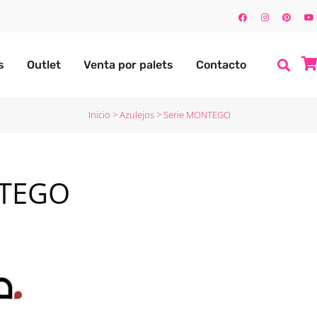
s
Outlet
Venta por palets
Contacto
Inicio
>
Azulejos
>
Serie MONTEGO
NTEGO