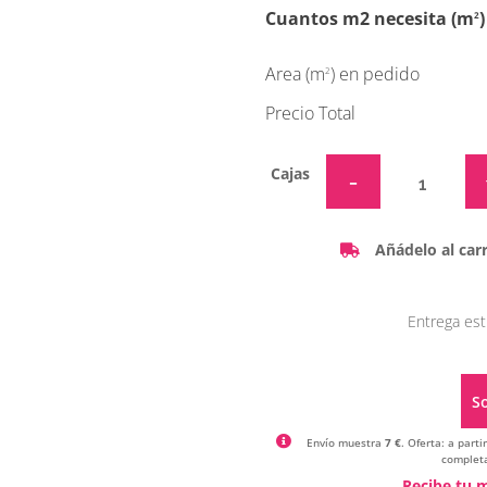
Cuantos m2 necesita (m
)
2
Area (m
) en pedido
2
Precio Total
Cajas
Añádelo al carr
Entrega est
So
Envío muestra
7 €
. Oferta: a part
completa
Recibe tu m