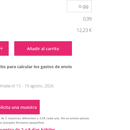
0,99
12,23 €
Alternative:
Añadir al carrito
ito para calcular los gastos de envío
imada el 13 - 19 agosto, 2026
licita una muestra
ir de 2 muestras diferentes a 3,5€ cada una. No se envían piezas
s (excepto formatos pequeños).
Alternative:
uestra de 2 a 8 días hábiles