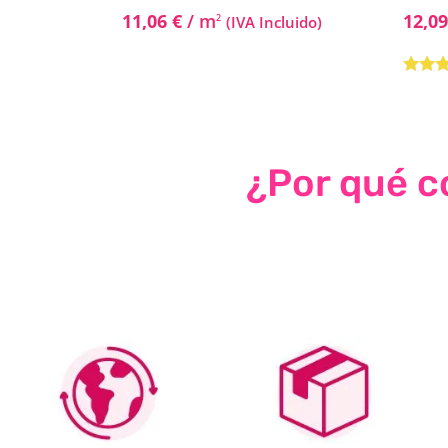
11,06
€
/ m
12,0
2
(IVA Incluido)
Valora
5.00
de
¿Por qué co