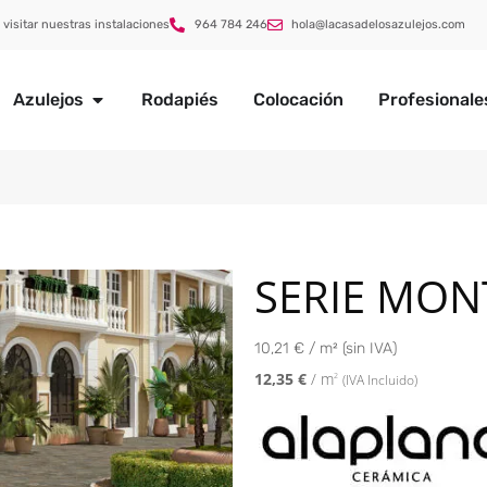
 visitar nuestras instalaciones
964 784 246
hola@lacasadelosazulejos.com
Azulejos
Rodapiés
Colocación
Profesionale
SERIE MO
10,21 € / m² (sin IVA)
12,35
€
/ m
2
(IVA Incluido)