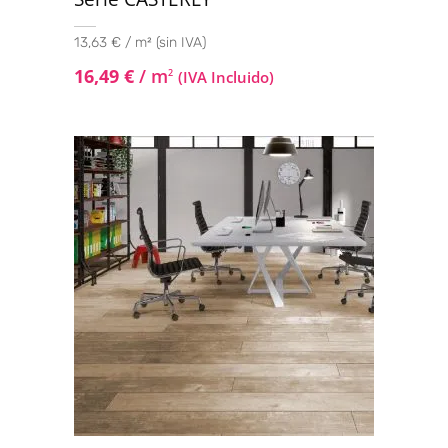
13,63 € / m² (sin IVA)
16,49
€
/ m
2
(IVA Incluido)