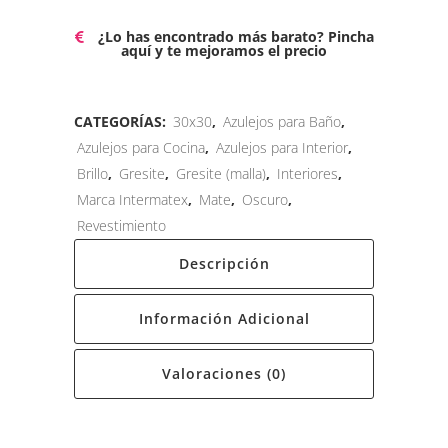
¿Lo has encontrado más barato? Pincha
aquí y te mejoramos el precio
CATEGORÍAS:
30x30
,
Azulejos para Baño
,
Azulejos para Cocina
,
Azulejos para Interior
,
Brillo
,
Gresite
,
Gresite (malla)
,
Interiores
,
Marca Intermatex
,
Mate
,
Oscuro
,
Revestimiento
Descripción
Información Adicional
Valoraciones (0)