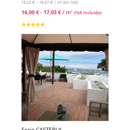
13,22 € - 14,07 € / m² (sin IVA)
16,00
€
-
17,03
€
/ m
2
(IVA Incluido)
Valorado con
5.00
de 5
Serie CASTERLY