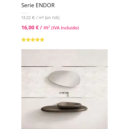
Serie ENDOR
13,22 € / m² (sin IVA)
16,00
€
/ m
2
(IVA Incluido)
Valorado con
5.00
de 5