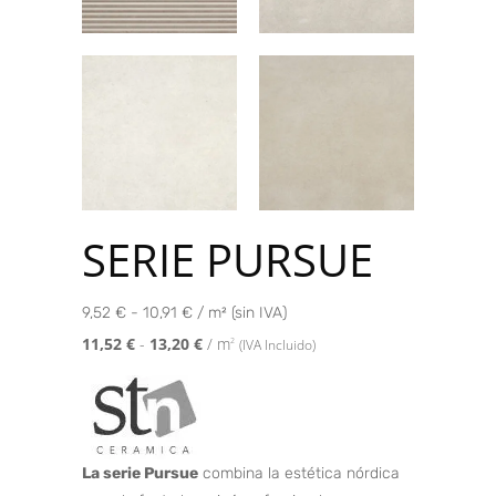
SERIE PURSUE
9,52 € - 10,91 € / m² (sin IVA)
11,52
€
-
13,20
€
/ m
2
(IVA Incluido)
La serie Pursue
combina la estética nórdica