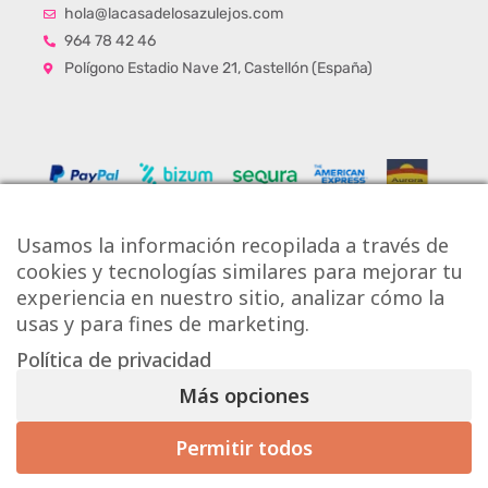
hola@lacasadelosazulejos.com
964 78 42 46
Polígono Estadio Nave 21, Castellón (España)
Usamos la información recopilada a través de
cookies y tecnologías similares para mejorar tu
experiencia en nuestro sitio, analizar cómo la
usas y para fines de marketing.
Política de privacidad
Copyright © Onlytiles S.L.
Más opciones
La Casa de los Azulejos ®
Permitir todos
Mis preferencias de consentimiento
Diseño Web