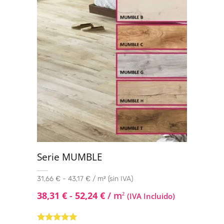
Serie MUMBLE
31,66 € - 43,17 € / m² (sin IVA)
38,31
€
-
52,24
€
/ m
2
(IVA Incluido)