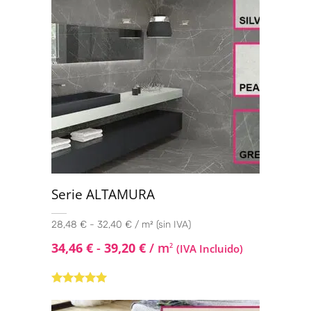
Serie ALTAMURA
28,48 € - 32,40 € / m² (sin IVA)
34,46
€
-
39,20
€
/ m
2
(IVA Incluido)
Valorado con
5.00
de 5