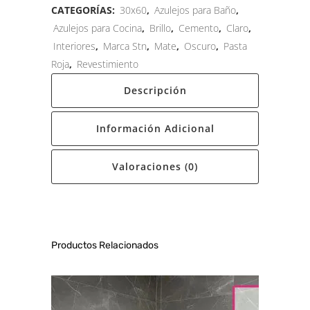
CATEGORÍAS:
30x60
,
Azulejos para Baño
,
Azulejos para Cocina
,
Brillo
,
Cemento
,
Claro
,
Interiores
,
Marca Stn
,
Mate
,
Oscuro
,
Pasta
Roja
,
Revestimiento
Descripción
Información Adicional
Valoraciones (0)
Productos Relacionados