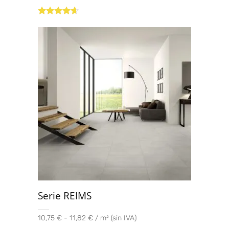
Valorado
con
4.50
de
5
Serie REIMS
10,75 € - 11,82 € / m² (sin IVA)