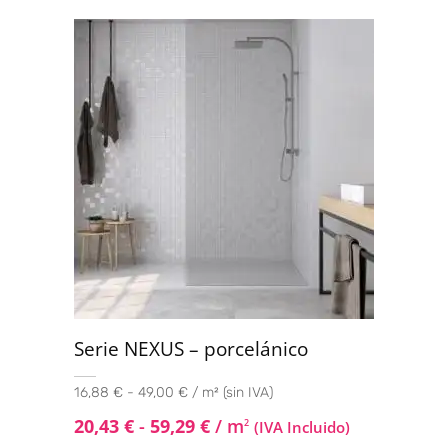
Valorado con
5.00
de 5
Serie NEXUS – porcelánico
16,88 € - 49,00 € / m² (sin IVA)
20,43
€
-
59,29
€
/ m
2
(IVA Incluido)