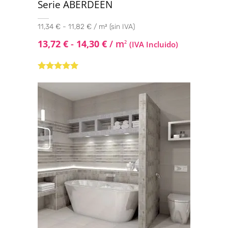
Serie ABERDEEN
11,34 € - 11,82 € / m² (sin IVA)
13,72
€
-
14,30
€
/ m
2
(IVA Incluido)
Valorado con
5.00
de 5