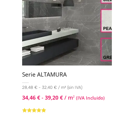
Serie ALTAMURA
28,48 € - 32,40 € / m² (sin IVA)
34,46
€
-
39,20
€
/ m
2
(IVA Incluido)
Valorado con
5.00
de 5