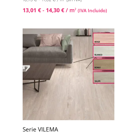
13,01
€
-
14,30
€
/ m
2
(IVA Incluido)
Serie VILEMA