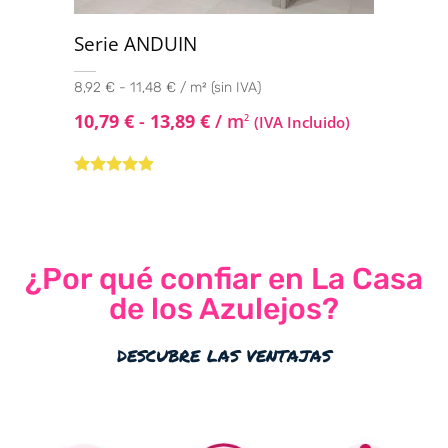
Serie ANDUIN
8,92 € - 11,48 € / m² (sin IVA)
10,79
€
-
13,89
€
/ m
2
(IVA Incluido)
Valorado
con
4.75
de
5
¿Por qué confiar en La Casa
de los Azulejos?
descubre las ventajas