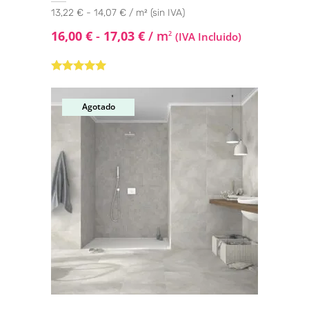
13,22 € - 14,07 € / m² (sin IVA)
16,00
€
-
17,03
€
/ m
2
(IVA Incluido)
Valorado con
5.00
de 5
Agotado