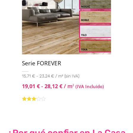
Serie FOREVER
15,71 € - 23,24 € / m² (sin IVA)
19,01
€
-
28,12
€
/ m
2
(IVA Incluido)
Valorado
con
3.00
de
5