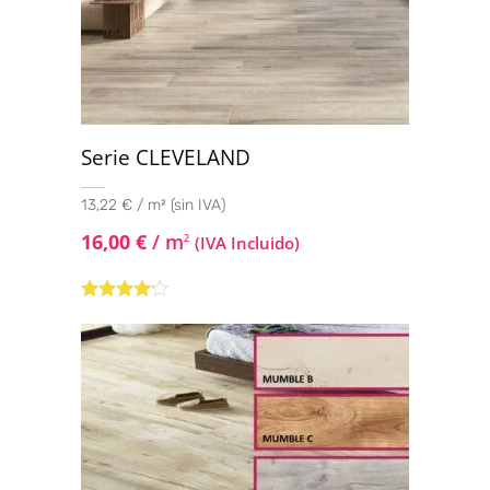
Serie CLEVELAND
13,22 € / m² (sin IVA)
16,00
€
/ m
2
(IVA Incluido)
Valorado
con
4.00
de 5