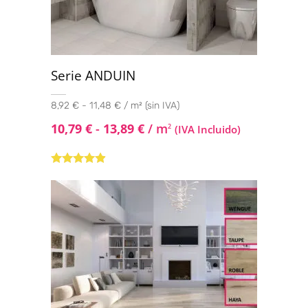
Serie ANDUIN
8,92 € - 11,48 € / m² (sin IVA)
10,79
€
-
13,89
€
/ m
2
(IVA Incluido)
Valorado
con
4.75
de
5