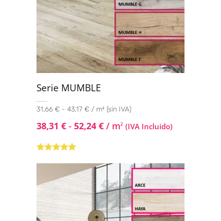
Serie MUMBLE
31,66 € - 43,17 € / m² (sin IVA)
38,31
€
-
52,24
€
/ m
2
(IVA Incluido)
Valorado con
5.00
de 5