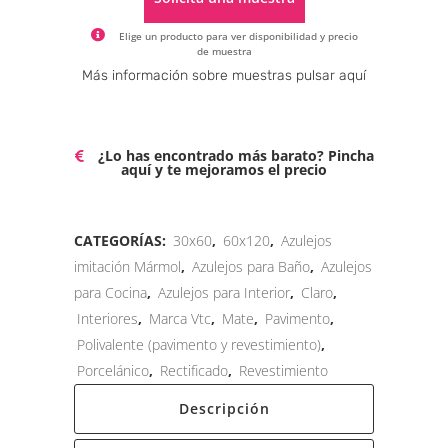
Elige un producto para ver disponibilidad y precio
de muestra
Alternative:
Más información sobre muestras pulsar aquí
¿Lo has encontrado más barato? Pincha
aquí y te mejoramos el precio
CATEGORÍAS:
30x60
,
60x120
,
Azulejos
imitación Mármol
,
Azulejos para Baño
,
Azulejos
para Cocina
,
Azulejos para Interior
,
Claro
,
Interiores
,
Marca Vtc
,
Mate
,
Pavimento
,
Polivalente (pavimento y revestimiento)
,
Porcelánico
,
Rectificado
,
Revestimiento
Descripción