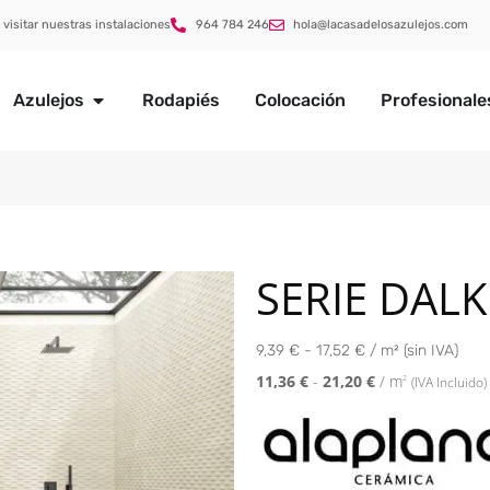
 visitar nuestras instalaciones
964 784 246
hola@lacasadelosazulejos.com
Azulejos
Rodapiés
Colocación
Profesionale
SERIE DALK
9,39 € - 17,52 € / m² (sin IVA)
11,36
€
-
21,20
€
/ m
2
(IVA Incluido)