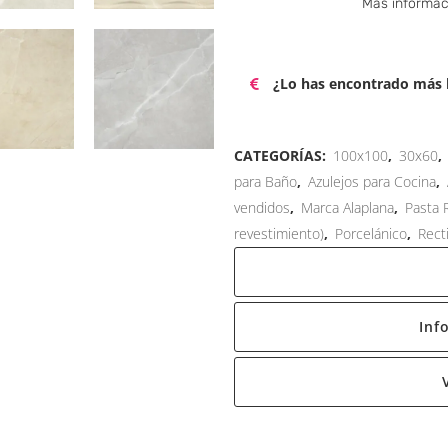
Más informac
¿Lo has encontrado más b
CATEGORÍAS:
100x100
,
30x60
,
para Baño
,
Azulejos para Cocina
,
vendidos
,
Marca Alaplana
,
Pasta 
revestimiento)
,
Porcelánico
,
Rect
Inf