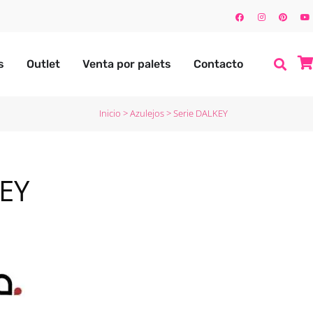
s
Outlet
Venta por palets
Contacto
Inicio
>
Azulejos
>
Serie DALKEY
EY