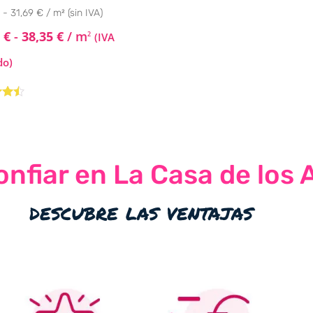
 - 31,69 € / m² (sin IVA)
1
€
-
38,35
€
/ m
2
(IVA
do)
do
33
nfiar en La Casa de los 
descubre las ventajas