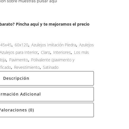
ión sobre muestras pulsar aquí
arato? Pincha aquí y te mejoramos el precio
45x45
,
60x120
,
Azulejos Imitación Piedra
,
Azulejos
Azulejos para Interior
,
Claro
,
Interiores
,
Los más
Roja
,
Pavimento
,
Polivalente (pavimento y
ificado
,
Revestimiento
,
Satinado
Descripción
ormación Adicional
Valoraciones (0)