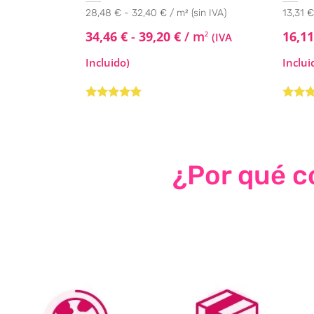
28,48 € - 32,40 € / m² (sin IVA)
13,31 €
34,46
€
-
39,20
€
/ m
16,1
2
(IVA
Incluido)
Inclui
Valorado con
Valora
5.00
de 5
con
4.
de 5
¿Por qué co