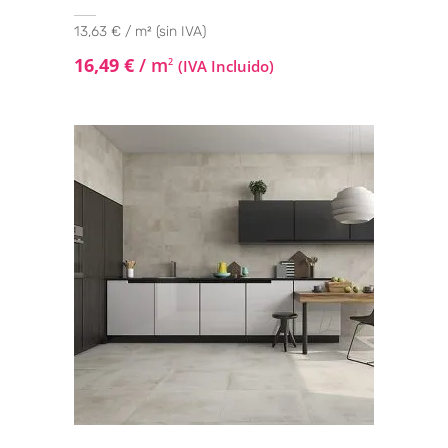
13,63 € / m² (sin IVA)
16,49
€
/ m
2
(IVA Incluido)