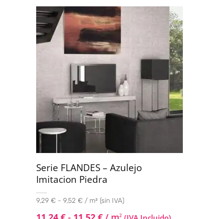
Serie FLANDES – Azulejo
Imitacion Piedra
9,29 € - 9,52 € / m² (sin IVA)
11,24
€
-
11,52
€
/ m
2
(IVA Incluido)