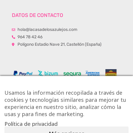
DATOS DE CONTACTO
hola@lacasadelosazulejos.com
964 78 42 46
Polígono Estadio Nave 21, Castellón (España)
Usamos la información recopilada a través de
cookies y tecnologías similares para mejorar tu
experiencia en nuestro sitio, analizar cómo la
usas y para fines de marketing.
Política de privacidad
Copyright © Onlytiles S.L.