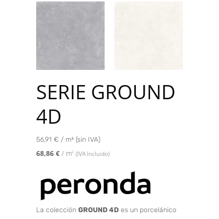
SERIE GROUND
4D
56,91 € / m² (sin IVA)
68,86
€
/ m
2
(IVA Incluido)
La colección
GROUND 4D
es un porcelánico