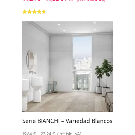
Valorado
con
4.50
de
5
Serie BIANCHI – Variedad Blancos
19,64 € - 23,24 € / m² (sin IVA)