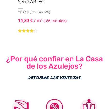
Serie ARTEC
11,82 € / m² (sin IVA)
14,30
€
/ m
2
(IVA Incluido)
Valorado
con
4.00
de 5
¿Por qué confiar en La Casa
de los Azulejos?
descubre las ventajas