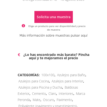
Solicita una muestra
Elige un producto para ver disponibilidad y precio
de muestra
Alternative:
Más información sobre muestras pulsar aquí
¿Lo has encontrado más barato? Pincha
aquí y te mejoramos el precio
CATEGORÍAS:
100x100
,
Azulejos para Baño
,
Azulejos para Cocina
,
Azulejos para Interior
,
Azulejos para Piscina y Ducha
,
Baldosas
Exterior
,
Cemento
,
Claro
,
Interiores
,
Marca
Peronda
,
Mate
,
Oscuro
,
Pavimento
,
Polivalente (pavimento y revestimiento)
,