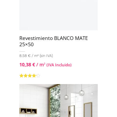
Revestimiento BLANCO MATE
25×50
8,58 € / m² (sin IVA)
10,38
€
/ m
2
(IVA Incluido)
Valorado
con
4.00
de 5