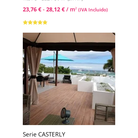
23,76
€
-
28,12
€
/ m
2
(IVA Incluido)
Valorado con
5.00
de 5
Serie CASTERLY