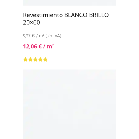
Revestimiento BLANCO BRILLO
20×60
9,97 € / m² (sin IVA)
12,06
€
/ m
2
Valorado con
5.00
de 5