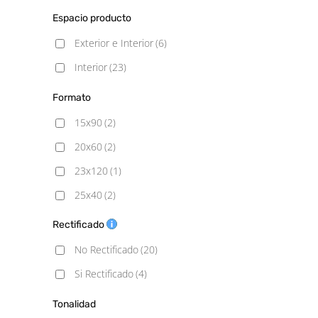
Mármol
(3)
Espacio producto
Piedra
(5)
Exterior e Interior
(6)
Rústico
(6)
Interior
(23)
Formato
15x90
(2)
20x60
(2)
23x120
(1)
25x40
(2)
25X50
(3)
Rectificado
25x75
(1)
No Rectificado
(20)
30x60
(3)
Si Rectificado
(4)
33.3X33.3
(4)
Tonalidad
33.5x33.5
(1)