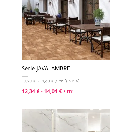
Serie JAVALAMBRE
10,20 € - 11,60 € / m² (sin IVA)
12,34
€
-
14,04
€
/ m
2