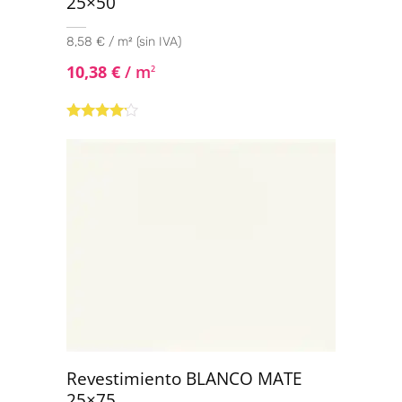
25×50
8,58 € / m² (sin IVA)
10,38
€
/ m
2
Valorado
con
4.00
de 5
Revestimiento BLANCO MATE
25×75