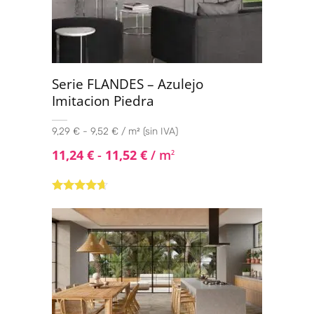
Serie FLANDES – Azulejo
Imitacion Piedra
9,29 € - 9,52 € / m² (sin IVA)
11,24
€
-
11,52
€
/ m
2
Valorado
con
4.50
de
5