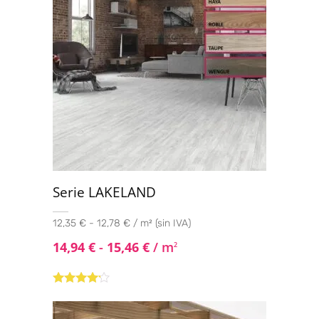
Serie LAKELAND
12,35 € - 12,78 € / m² (sin IVA)
14,94
€
-
15,46
€
/ m
2
Valorado
con
4.00
de 5