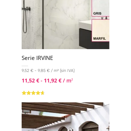
Serie IRVINE
9,52 € - 9,85 € / m² (sin IVA)
11,52
€
-
11,92
€
/ m
2
Valorado
con
4.50
de
5