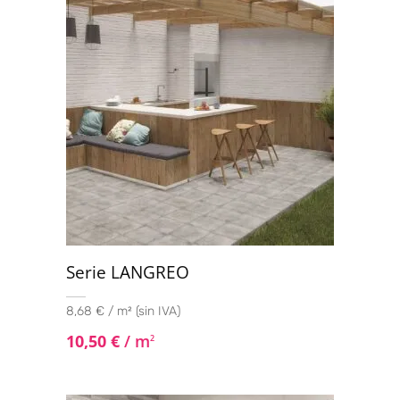
Serie LANGREO
8,68 € / m² (sin IVA)
10,50
€
/ m
2