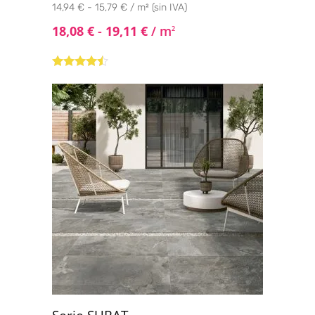
14,94 € - 15,79 € / m² (sin IVA)
18,08
€
-
19,11
€
/ m
2
Valorado
con
4.33
de 5