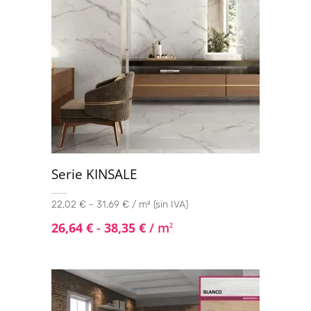
Serie KINSALE
22,02 € - 31,69 € / m² (sin IVA)
26,64
€
-
38,35
€
/ m
2