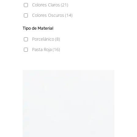
Colores Claros
(21)
60x60
(1)
Colores Oscuros
(14)
60x60 - 20mm
(1)
Tipo de Material
60x90
(1)
Porcelánico
(8)
60x120
(2)
Pasta Roja
(16)
75x75
(1)
100x100
(1)
120x120
(1)