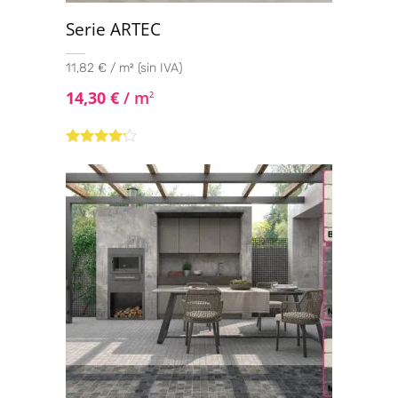
Serie ARTEC
11,82 € / m² (sin IVA)
14,30
€
/ m
2
Valorado
con
4.00
de 5