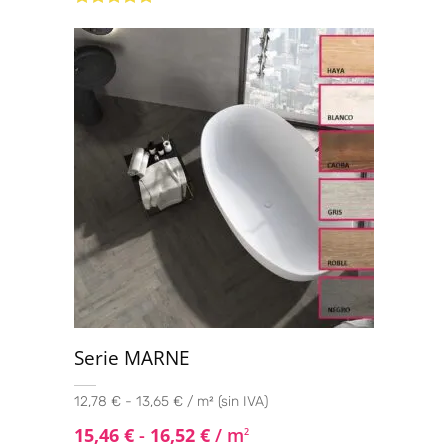
Valorado
con
4.60
de
5
Serie MARNE
12,78 € - 13,65 € / m² (sin IVA)
15,46
€
-
16,52
€
/ m
2