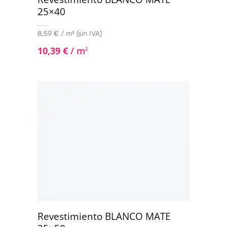
25×40
8,59 € / m² (sin IVA)
10,39
€
/ m
2
Revestimiento BLANCO MATE