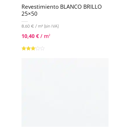
Revestimiento BLANCO BRILLO
25×50
8,60 € / m² (sin IVA)
10,40
€
/ m
2
Valorado
con
3.00
de
5