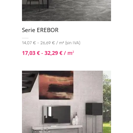
Serie EREBOR
14,07 € - 26,69 € / m² (sin IVA)
17,03
€
-
32,29
€
/ m
2