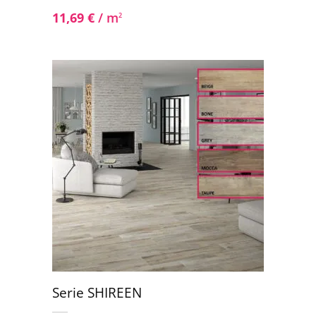
11,69
€
/ m
2
Serie SHIREEN