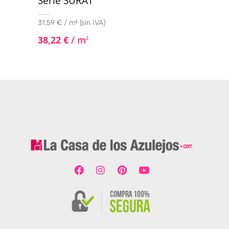
Serie SURAT
31,59 € / m² (sin IVA)
38,22
€
/ m
2