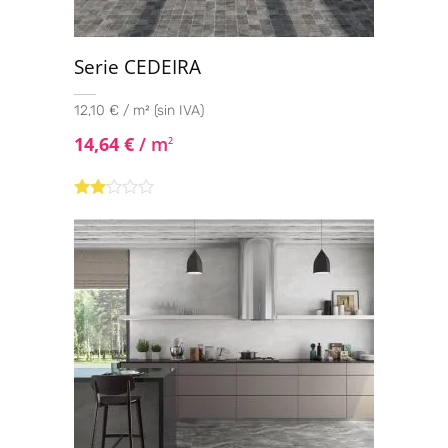
Serie CEDEIRA
12,10 € / m² (sin IVA)
14,64
€
/ m
2
Valorado
con
2.00
de 5