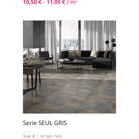
10,50
€
-
11,05
€
/ m
2
Serie SEUL GRIS
9,66 € / m² (sin IVA)