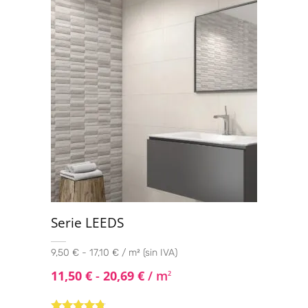
Serie LEEDS
9,50 € - 17,10 € / m² (sin IVA)
11,50
€
-
20,69
€
/ m
2