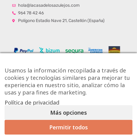
hola@lacasadelosazulejos.com
964 78 42 46
Polígono Estadio Nave 21, Castellón (España)
Usamos la información recopilada a través de
cookies y tecnologías similares para mejorar tu
experiencia en nuestro sitio, analizar cómo la
usas y para fines de marketing.
Política de privacidad
Copyright © Onlytiles S.L.
Más opciones
La Casa de los Azulejos ®
Permitir todos
Mis preferencias de consentimiento
Diseño Web