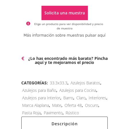
Solicita una muestra
Elige un producto para ver disponibilidad y precio
de muestra
Alternative:
Más información sobre muestras pulsar aquí
¿Lo has encontrado más barato? Pincha
aquí y te mejoramos el precio
CATEGORÍAS:
33.3x33.3
,
Azulejos Baratos
,
Azulejos para Baño
,
Azulejos para Cocina
,
Azulejos para Interior
,
Barro
,
Claro
,
Interiores
,
Marca Alaplana
,
Mate
,
Oferta 48
,
Oscuro
,
Pasta Roja
,
Pavimento
,
Rústico
Descripción