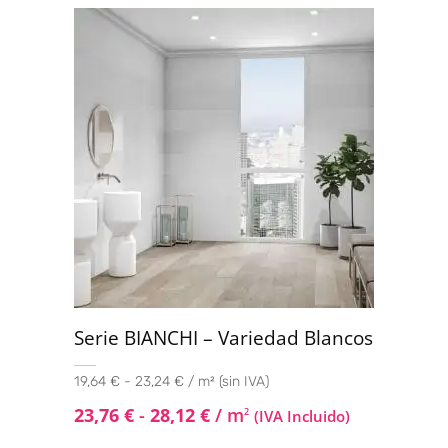
5.00
de 5
Serie BIANCHI – Variedad Blancos
19,64 € - 23,24 € / m² (sin IVA)
23,76
€
-
28,12
€
/ m
2
(IVA Incluido)