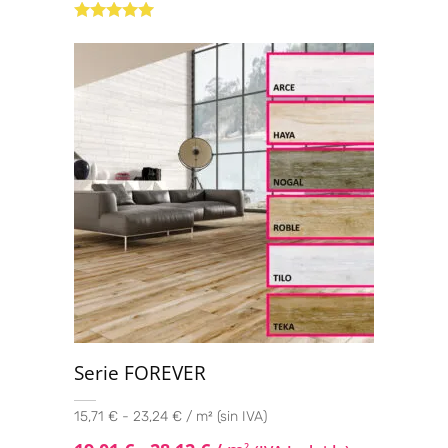
Valorado con
5.00
de 5
Serie FOREVER
15,71 € - 23,24 € / m² (sin IVA)
2