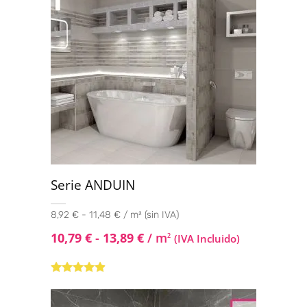
Serie ANDUIN
8,92 € - 11,48 € / m² (sin IVA)
10,79
€
-
13,89
€
/ m
2
(IVA Incluido)
Valorado
con
4.75
de
5