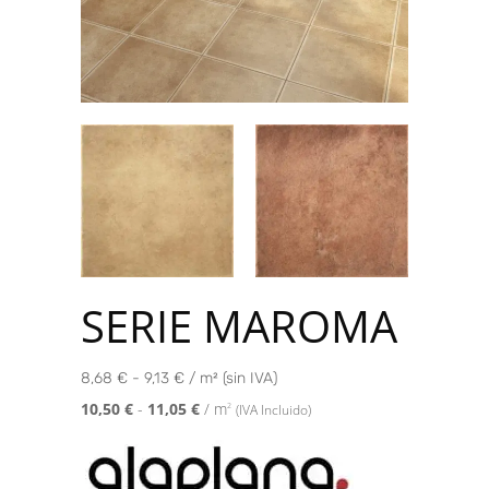
SERIE MAROMA
8,68 € - 9,13 € / m² (sin IVA)
10,50
€
-
11,05
€
/ m
2
(IVA Incluido)