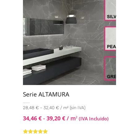
Serie ALTAMURA
28,48 € - 32,40 € / m² (sin IVA)
34,46
€
-
39,20
€
/ m
2
(IVA Incluido)
Valorado con