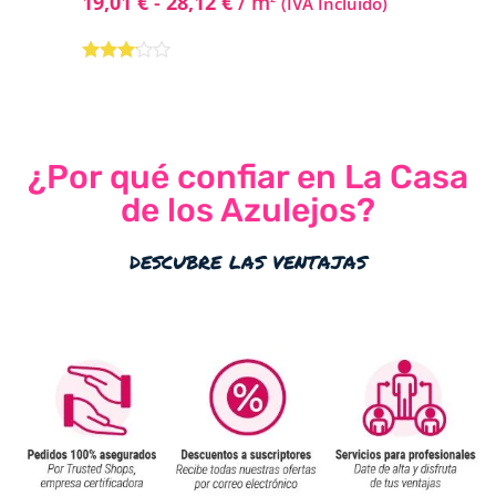
19,01
€
-
28,12
€
/ m
(IVA Incluido)
Valorado
con
3.00
de
5
¿Por qué confiar en La Casa
de los Azulejos?
descubre las ventajas