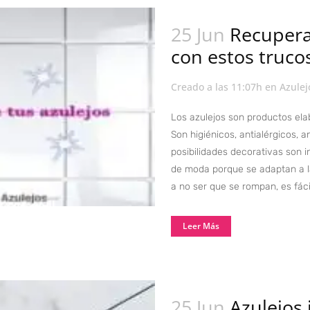
25 Jun
Recupera 
con estos truco
Creado a las 11:07h
en
Azulej
Los azulejos son productos ela
Son higiénicos, antialérgicos, 
posibilidades decorativas son in
de moda porque se adaptan a l
a no ser que se rompan, es fáci
Leer Más
25 Jun
Azulejos