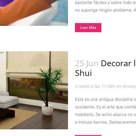
bastante fáciles y sobre todo 
no suponga ningún problema. An
Leer Más
25 Jun
Decorar 
Shui
Creado a las 11:08h
en
Azulej
Esta es una antigua disciplina
occidente. Es el arte que combin
mobiliario. De echo abarca no so
e incluso barrios. Destacaremos