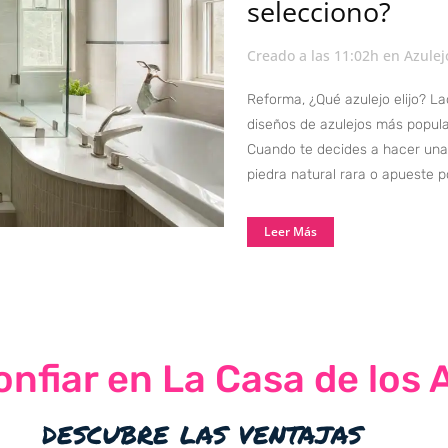
selecciono?
Creado a las 11:02h
en
Azulej
Reforma, ¿Qué azulejo elijo? La
diseños de azulejos más popula
Cuando te decides a hacer una
piedra natural rara o apueste po
Leer Más
nfiar en La Casa de los 
descubre las ventajas