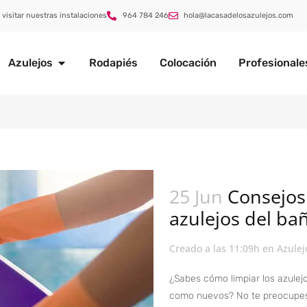
 visitar nuestras instalaciones
964 784 246
hola@lacasadelosazulejos.com
Azulejos
Rodapiés
Colocación
Profesionale
25 Jun
Consejos 
azulejos del ba
Creado a las 11:09h
en
Azulej
¿Sabes cómo limpiar los azulej
como nuevos? No te preocupes