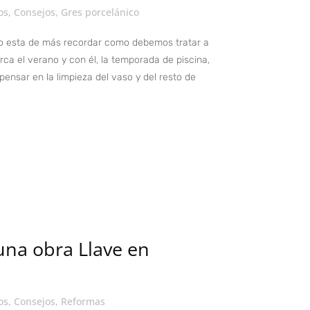
os
,
Consejos
,
Gres porcelánico
no esta de más recordar como debemos tratar a
ca el verano y con él, la temporada de piscina,
nsar en la limpieza del vaso y del resto de
una obra Llave en
os
,
Consejos
,
Reformas