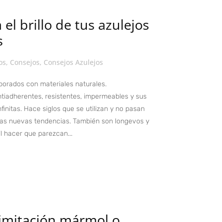
el brillo de tus azulejos
s
os
,
Consejos
,
Consejos Azulejos
borados con materiales naturales.
antiadherentes, resistentes, impermeables y sus
finitas. Hace siglos que se utilizan y no pasan
as nuevas tendencias. También son longevos y
l hacer que parezcan...
 imitación mármol o