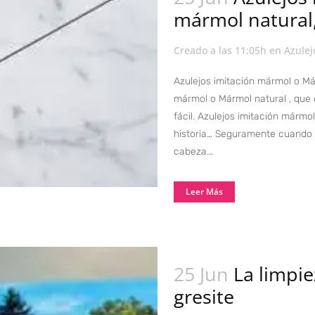
mármol natural,
Creado a las 11:05h
en
Azulej
Azulejos imitación mármol o Már
mármol o Mármol natural , que 
fácil. Azulejos imitación mármo
historia… Seguramente cuando 
cabeza...
Leer Más
25 Jun
La limpie
gresite