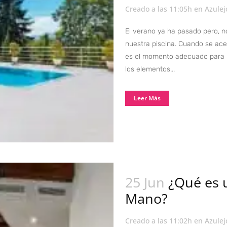
Creado a las 11:05h
en
Azulej
El verano ya ha pasado pero, 
nuestra piscina. Cuando se acer
es el momento adecuado para pe
los elementos...
Leer Más
25 Jun
¿Qué es 
Mano?
Creado a las 11:02h
en
Azulej