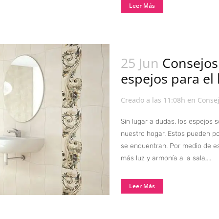
Leer Más
25 Jun
Consejos
espejos para el
Creado a las 11:08h
en
Conse
Sin lugar a dudas, los espejos
nuestro hogar. Estos pueden pot
se encuentran. Por medio de es
más luz y armonía a la sala,...
Leer Más