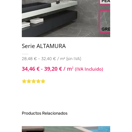
Serie ALTAMURA
28,48 € - 32,40 € / m² (sin IVA)
34,46
€
-
39,20
€
/ m
2
(IVA Incluido)
Valorado con
5.00
de 5
Productos Relacionados