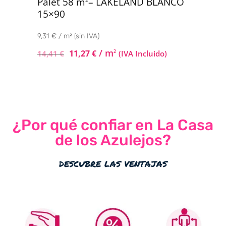
Palet 58 m
– LAKELAND BLANCO
2
15×90
9,31 € / m² (sin IVA)
/ m
11,27
€
2
14,41
€
(IVA Incluido)
¿Por qué confiar en La Casa
de los Azulejos?
descubre las ventajas