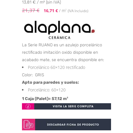
13,81 € / m² (sin IVA)
21,37
€
16,71
€
/ m
2
(IVA Incluido)
La Serie RUANO es un azulejo porcelánico
rectificado imitación oxido disponible en
acabado mate, se encuentra disponible en:
Porcelánico 60×120 rectificado
Color: GRIS
Apto para paredes y suelos:
Porcelánico: 60×120
1 Caja (Palet)= 57,12 m
2