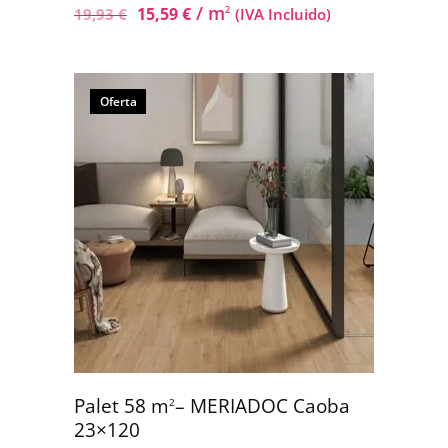
/ m
15,59
€
2
19,93
€
(IVA Incluido)
Oferta
Palet 58 m
– MERIADOC Caoba
2
23×120