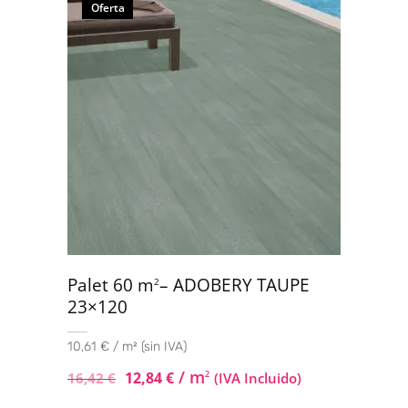
Oferta
Palet 60 m
– ADOBERY TAUPE
2
23×120
10,61 € / m² (sin IVA)
/ m
12,84
€
2
16,42
€
(IVA Incluido)