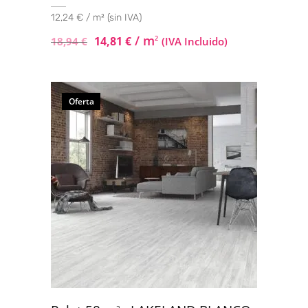
12,24 € / m² (sin IVA)
/ m
14,81
€
2
18,94
€
(IVA Incluido)
Oferta