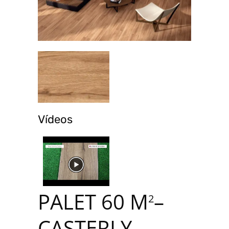
Vídeos
PALET 60 M
–
2
CASTERLY