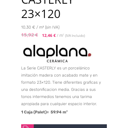
23×120
10,30 € / m² (sin IVA)
15,92
€
12,46
€
/ m
2
(IVA Incluido)
La Serie CASTERLY es un porcelánico
imitación madera con acabado mate y en
formato 23×120. Tiene diferentes graficas y
una destonificacion media. Gracias a sus
tonos intermedios tenemos una tarima
apropiada para cualquier espacio interior.
1 Caja (Palet)= 59.94 m
2