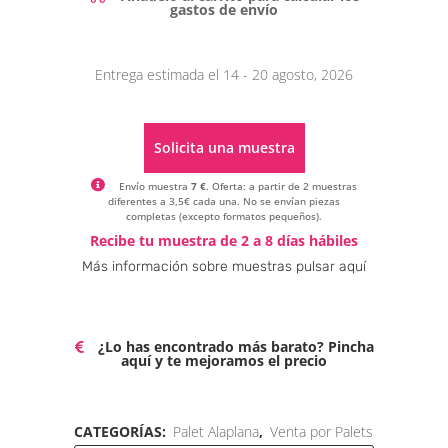
gastos de envío
Entrega estimada el 14 - 20 agosto, 2026
Solicita una muestra
Envío muestra
7 €
. Oferta: a partir de 2 muestras
diferentes a 3,5€ cada una. No se envían piezas
completas (excepto formatos pequeños).
Alternative:
Recibe tu muestra de 2 a 8 días hábiles
Más información sobre muestras pulsar aquí
¿Lo has encontrado más barato? Pincha
aquí y te mejoramos el precio
CATEGORÍAS:
Palet Alaplana
,
Venta por Palets