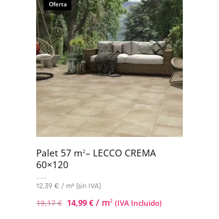
Oferta
Palet 57 m
– LECCO CREMA
2
60×120
12,39 € / m² (sin IVA)
/ m
14,99
€
2
19,17
€
(IVA Incluido)