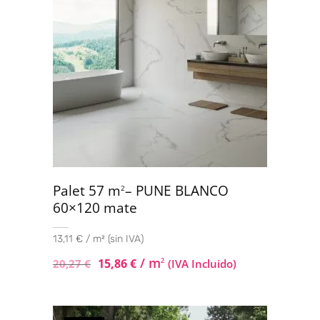
Palet 57 m
– PUNE BLANCO
2
60×120 mate
13,11 € / m² (sin IVA)
/ m
15,86
€
2
20,27
€
(IVA Incluido)