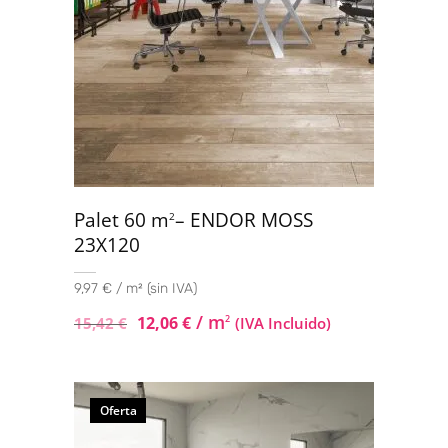
Palet 60 m
– ENDOR MOSS
2
23X120
9,97 € / m² (sin IVA)
/ m
12,06
€
2
15,42
€
(IVA Incluido)
Oferta