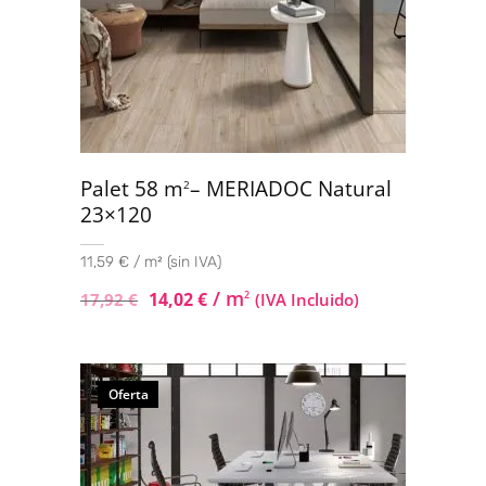
Palet 58 m
– MERIADOC Natural
2
23×120
11,59 € / m² (sin IVA)
/ m
14,02
€
2
17,92
€
(IVA Incluido)
Oferta