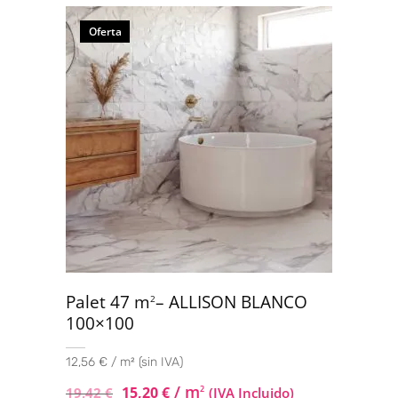
Oferta
Palet 47 m
– ALLISON BLANCO
2
100×100
12,56 € / m² (sin IVA)
/ m
15,20
€
2
19,42
€
(IVA Incluido)