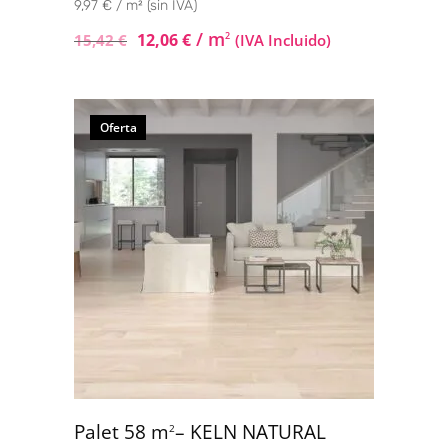
9,97 € / m² (sin IVA)
/ m
12,06
€
2
15,42
€
(IVA Incluido)
Oferta
Palet 58 m
– KELN NATURAL
2