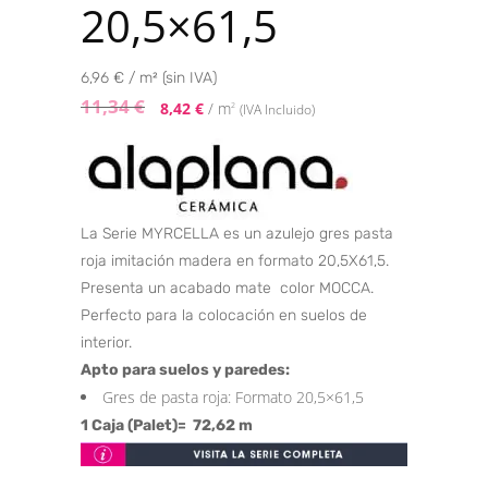
20,5×61,5
6,96 € / m² (sin IVA)
11,34
€
8,42
€
/ m
2
(IVA Incluido)
La Serie MYRCELLA es un azulejo gres pasta
roja imitación madera en formato 20,5X61,5.
Presenta un acabado mate color MOCCA.
Perfecto para la colocación en suelos de
interior.
Apto para suelos y paredes:
Gres de pasta roja: Formato 20,5×61,5
1 Caja (Palet)= 72,62 m