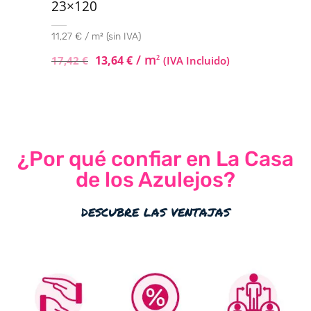
23×120
11,27 € / m² (sin IVA)
/ m
13,64
€
2
17,42
€
(IVA Incluido)
¿Por qué confiar en La Casa
de los Azulejos?
descubre las ventajas