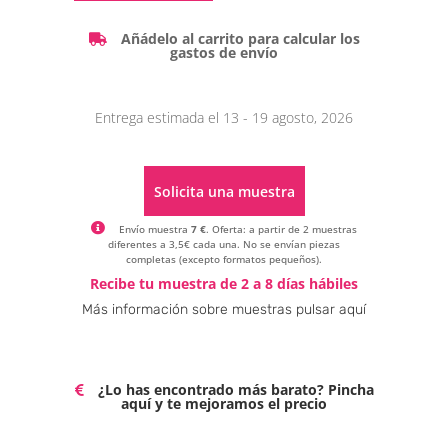
Añádelo al carrito para calcular los
gastos de envío
Entrega estimada el 13 - 19 agosto, 2026
Solicita una muestra
Envío muestra
7 €
. Oferta: a partir de 2 muestras
diferentes a 3,5€ cada una. No se envían piezas
completas (excepto formatos pequeños).
Alternative:
Recibe tu muestra de 2 a 8 días hábiles
Más información sobre muestras pulsar aquí
¿Lo has encontrado más barato? Pincha
aquí y te mejoramos el precio