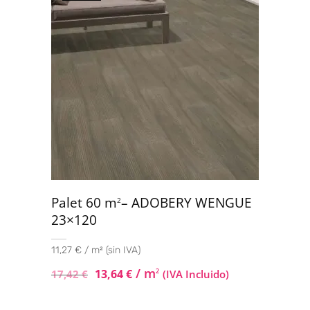
Palet 60 m
– ADOBERY WENGUE
2
23×120
11,27 € / m² (sin IVA)
/ m
13,64
€
2
17,42
€
(IVA Incluido)